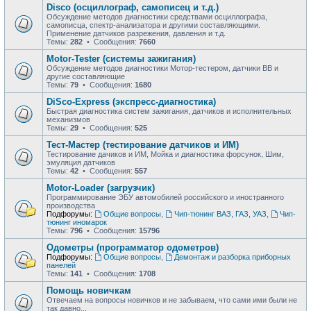
Disco (осциллограф, самописец и т.д.)
Обсуждение методов диагностики средствами осциллографа,
самописца, спектр-анализатора и другими составляющими.
Применение датчиков разрежения, давления и т.д.
Темы:
282
• Сообщения:
7660
Motor-Tester (системы зажигания)
Обсуждение методов диагностики Мотор-тестером, датчики ВВ и
другие составляющие
Темы:
79
• Сообщения:
1680
DiSco-Express (экспресс-диагностика)
Быстрая диагностика систем зажигания, датчиков и исполнительных
механизмов
Темы:
29
• Сообщения:
525
Тест-Мастер (тестирование датчиков и ИМ)
Тестирование дачиков и ИМ, Мойка и диагностика форсунок, Шим,
эмуляция датчиков
Темы:
42
• Сообщения:
557
Motor-Loader (загрузчик)
Программирование ЭБУ автомобилей российского и иностранного
производства
Подфорумы:
Общие вопросы
,
Чип-тюнинг ВАЗ, ГАЗ, УАЗ
,
Чип-
тюнинг иномарок
Темы:
796
• Сообщения:
15796
Одометры (программатор одометров)
Подфорумы:
Общие вопросы
,
Демонтаж и разборка приборных
панелей
Темы:
141
• Сообщения:
1708
Помощь новичкам
Отвечаем на вопросы новичков и не забываем, что сами ими были не
так давно...