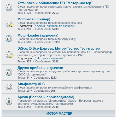
Установка и обновление ПО "Мотор-мастер"
Сюда пишем вопросы возникшие при установке или обновлении ПО
"Мотор-мастер"
Темы:
124
• Сообщения:
2712
Motor-scan (сканер)
Сюда пишем вопросы только по работе сканера
Подфорум:
Архив (вопросы по сканеру)
Темы:
293
• Сообщения:
5209
Motor-Loader (загрузчик)
Сюда пишем вопросы только по загрузчику
Темы:
587
• Сообщения:
19392
DiSco, DiSco-Express, Мотор-Тестер, Тест-мастер
Сюда пишем вопросы по указанным направлениям ПО - осциллограф,
самописец, мотор-тестер, тестер датчиков и ИМ
Подфорум:
История изменений
Темы:
317
• Сообщения:
3892
Другие приборы и датчики
Сюда пишем вопросы по другим приборам и датчикам производства
"ООО Мотор-мастер"
Темы:
84
• Сообщения:
1163
Альфаметр ALC
Сюда пишем вопросы только по работе с альфаметром
Темы:
10
• Сообщения:
263
Архив (Вопросы производителю)
Перенесен из форума "Диагностика". Закрыт. Вопросы пишем в
соответствующие разделы техподдержки
Темы:
248
• Сообщения:
2649
МОТОР-МАСТЕР