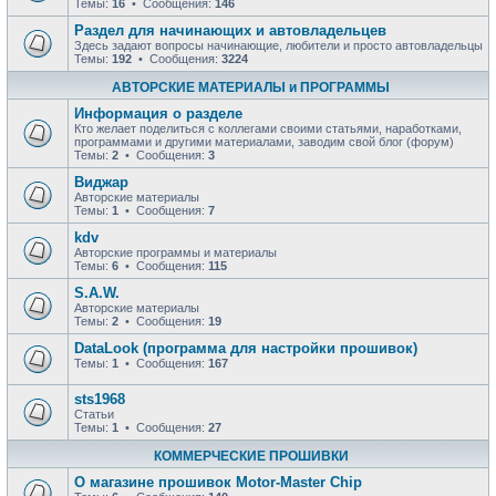
Темы:
16
• Сообщения:
146
Раздел для начинающих и автовладельцев
Здесь задают вопросы начинающие, любители и просто автовладельцы
Темы:
192
• Сообщения:
3224
АВТОРСКИЕ МАТЕРИАЛЫ и ПРОГРАММЫ
Информация о разделе
Кто желает поделиться с коллегами своими статьями, наработками,
программами и другими материалами, заводим свой блог (форум)
Темы:
2
• Сообщения:
3
Виджар
Авторские материалы
Темы:
1
• Сообщения:
7
kdv
Авторские программы и материалы
Темы:
6
• Сообщения:
115
S.A.W.
Авторские материалы
Темы:
2
• Сообщения:
19
DataLook (программа для настройки прошивок)
Темы:
1
• Сообщения:
167
sts1968
Статьи
Темы:
1
• Сообщения:
27
КОММЕРЧЕСКИЕ ПРОШИВКИ
О магазине прошивок Motor-Master Chip