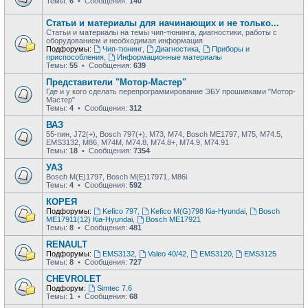
Темы:
6
• Сообщения:
140
Статьи и материалы для начинающих и не только...
Статьи и материалы на темы чип-тюнинга, диагностики, работы с
оборудованием и необходимая информация
Подфорумы:
Чип-тюнинг
,
Диагностика
,
Приборы и
приспособления
,
Информационные материалы
Темы:
55
• Сообщения:
639
Представители "Мотор-Мастер"
Где и у кого сделать перепрограммирование ЭБУ прошивками "Мотор-
Мастер"
Темы:
4
• Сообщения:
312
ВАЗ
55-пин, J72(+), Bosch 797(+), М73, М74, Bosch ME1797, М75, М74.5,
EMS3132, М86, М74М, М74.8, М74.8+, М74.9, М74.91
Темы:
18
• Сообщения:
7354
УАЗ
Bosch M(E)1797, Bosch M(E)17971, М86i
Темы:
4
• Сообщения:
592
КОРЕЯ
Подфорумы:
Kefico 797
,
Kefico M(G)798 Кia-Hyundai
,
Bosch
ME17911(12) Кia-Hyundai
,
Bosch ME17921
Темы:
8
• Сообщения:
481
RENAULT
Подфорумы:
EMS3132
,
Valeo 40/42
,
EMS3120
,
EMS3125
Темы:
8
• Сообщения:
727
CHEVROLET
Подфорум:
Simtec 7.6
Темы:
1
• Сообщения:
68