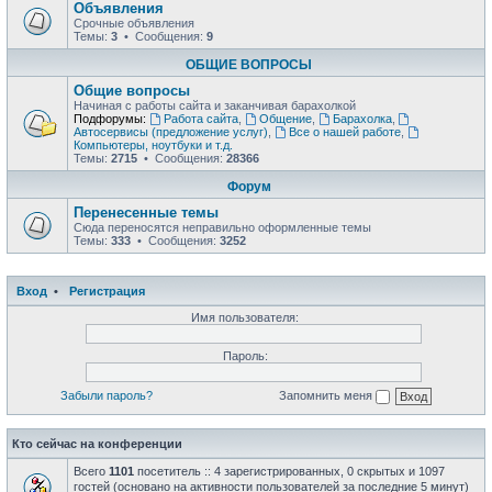
Объявления
Срочные объявления
Темы:
3
• Сообщения:
9
ОБЩИЕ ВОПРОСЫ
Общие вопросы
Начиная с работы сайта и заканчивая барахолкой
Подфорумы:
Работа сайта
,
Общение
,
Барахолка
,
Автосервисы (предложение услуг)
,
Все о нашей работе
,
Компьютеры, ноутбуки и т.д.
Темы:
2715
• Сообщения:
28366
Форум
Перенесенные темы
Сюда переносятся неправильно оформленные темы
Темы:
333
• Сообщения:
3252
Вход
•
Регистрация
Имя пользователя:
Пароль:
Забыли пароль?
Запомнить меня
Кто сейчас на конференции
Всего
1101
посетитель :: 4 зарегистрированных, 0 скрытых и 1097
гостей (основано на активности пользователей за последние 5 минут)