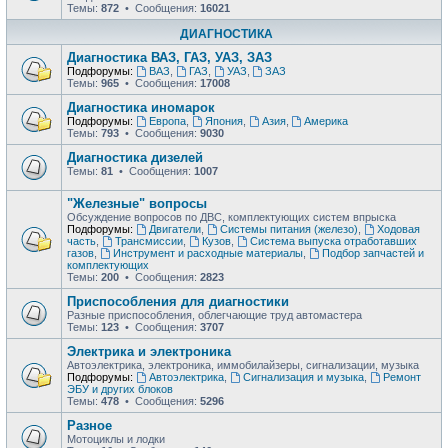
Темы:
872
• Сообщения:
16021
ДИАГНОСТИКА
Диагностика ВАЗ, ГАЗ, УАЗ, ЗАЗ
Подфорумы:
ВАЗ
,
ГАЗ
,
УАЗ
,
ЗАЗ
Темы:
965
• Сообщения:
17008
Диагностика иномарок
Подфорумы:
Европа
,
Япония
,
Азия
,
Америка
Темы:
793
• Сообщения:
9030
Диагностика дизелей
Темы:
81
• Сообщения:
1007
"Железные" вопросы
Обсуждение вопросов по ДВС, комплектующих систем впрыска
Подфорумы:
Двигатели
,
Системы питания (железо)
,
Ходовая
часть
,
Трансмиссии
,
Кузов
,
Система выпуска отработавших
газов
,
Инструмент и расходные материалы
,
Подбор запчастей и
комплектующих
Темы:
200
• Сообщения:
2823
Приспособления для диагностики
Разные приспособления, облегчающие труд автомастера
Темы:
123
• Сообщения:
3707
Электрика и электроника
Автоэлектрика, электроника, иммобилайзеры, сигнализации, музыка
Подфорумы:
Автоэлектрика
,
Сигнализация и музыка
,
Ремонт
ЭБУ и других блоков
Темы:
478
• Сообщения:
5296
Разное
Мотоциклы и лодки