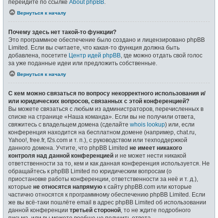
перейдите по ссылке
About phpBB
.
Вернуться к началу
Почему здесь нет такой-то функции?
Это программное обеспечение было создано и лицензировано phpBB
Limited. Если вы считаете, что какая-то функция должна быть
добавлена, посетите
Центр идей phpBB
, где можно отдать свой голос
за уже поданные идеи или предложить собственные.
Вернуться к началу
С кем можно связаться по вопросу некорректного использования и/
или юридических вопросов, связанных с этой конференцией?
Вы можете связаться с любым из администраторов, перечисленных в
списке на странице «Наша команда». Если вы не получили ответа,
свяжитесь с владельцем домена (сделайте
whois lookup
) или, если
конференция находится на бесплатном домене (например, chat.ru,
Yahoo!, free.fr, f2s.com и т. п.), с руководством или техподдержкой
данного домена. Учтите, что phpBB Limited
не имеет никакого
контроля над данной конференцией
и не может нести никакой
ответственности за то, кем и как данная конференция используется. Не
обращайтесь к phpBB Limited по юридическим вопросам (о
приостановке работы конференции, ответственности за неё и т. д.),
которые
не относятся напрямую
к сайту phpBB.com или которые
частично относятся к программному обеспечению phpBB Limited. Если
же вы всё-таки пошлёте email в адрес phpBB Limited об использовании
данной конференции
третьей стороной
, то не ждите подробного
письма, или вы можете вообще не получить ответа.