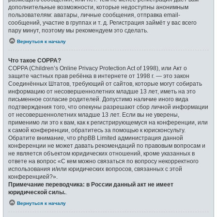
дополнительные возможности, которые недоступны анонимным
пользователям: аватары, личные сообщения, отправка email-
сообщений, участие в группах и т. д. Регистрация займёт у вас всего
пару минут, поэтому мы рекомендуем это сделать.
Вернуться к началу
Что такое COPPA?
COPPA (Children’s Online Privacy Protection Act of 1998), или Акт о
защите частных прав ребёнка в интернете от 1998 г. — это закон
Соединённых Штатов, требующий от сайтов, которые могут собирать
информацию от несовершеннолетних младше 13 лет, иметь на это
письменное согласие родителей. Допустимо наличие иного вида
подтверждения того, что опекуны разрешают сбор личной информации
от несовершеннолетних младше 13 лет. Если вы не уверены,
применимо ли это к вам, как к регистрирующемуся на конференции, или
к самой конференции, обратитесь за помощью к юрисконсульту.
Обратите внимание, что phpBB Limited администрация данной
конференции не может давать рекомендаций по правовым вопросам и
не является объектом юридических отношений, кроме указанных в
ответе на вопрос «С кем можно связаться по вопросу некорректного
использования и/или юридических вопросов, связанных с этой
конференцией?».
Примечание переводчика: в России данный акт не имеет
юридической силы.
.
Вернуться к началу