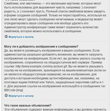
Смайлики, или эмотиконы — это маленькие картинки, которые могут
быть использованы для выражения чувств, например :) означает
радость, а :( означает грусть. Полный список смайликов можно увидеть
в форме создания сообщений. Только не перестарайтесь, используя их:
они легко могут сделать сообщение нечитаемым, и модератор может
отредактировать ваше сообщение или вообще удалить его.
Администратор конференции также может ограничить количество
смайликов, которое можно использовать в сообщении.
Вернуться к началу
Могу ли я добавлять изображения к сообщениям?
Да, вы можете размещать изображения в ваших сообщениях. Если
администратор разрешил добавлять вложения, вы можете загрузить
изображение на конференцию. Если нет, вы должны указать ссылку на
изображение, сохранённое на общедоступном веб-сервере. Пример
ссылки: http://www.example.com/my-picture.gif. Вы не можете указывать
ссылку ни на изображения, хранящиеся на вашем компьютере (если он
не является общедоступным сервером), ни на изображения, для
доступа к которым необходима аутентификация, как, например, на
почтовые ящики Hotmail или Yahoo, защищённые паролями сайты и т.
п. Для указания ссылок на изображения используйте в сообщениях тег
BBCode [img].
Вернуться к началу
Что такое важные объявления?
Эти объявления содержат важную информацию, и вы должны прочесть