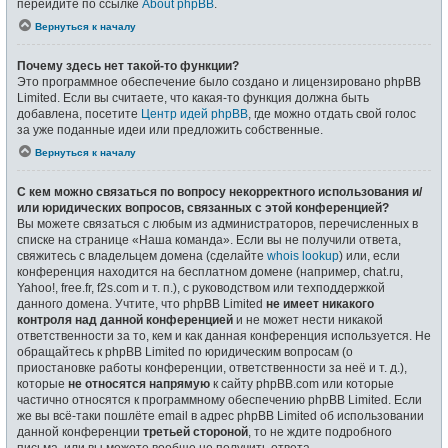
перейдите по ссылке
About phpBB
.
Вернуться к началу
Почему здесь нет такой-то функции?
Это программное обеспечение было создано и лицензировано phpBB
Limited. Если вы считаете, что какая-то функция должна быть
добавлена, посетите
Центр идей phpBB
, где можно отдать свой голос
за уже поданные идеи или предложить собственные.
Вернуться к началу
С кем можно связаться по вопросу некорректного использования и/
или юридических вопросов, связанных с этой конференцией?
Вы можете связаться с любым из администраторов, перечисленных в
списке на странице «Наша команда». Если вы не получили ответа,
свяжитесь с владельцем домена (сделайте
whois lookup
) или, если
конференция находится на бесплатном домене (например, chat.ru,
Yahoo!, free.fr, f2s.com и т. п.), с руководством или техподдержкой
данного домена. Учтите, что phpBB Limited
не имеет никакого
контроля над данной конференцией
и не может нести никакой
ответственности за то, кем и как данная конференция используется. Не
обращайтесь к phpBB Limited по юридическим вопросам (о
приостановке работы конференции, ответственности за неё и т. д.),
которые
не относятся напрямую
к сайту phpBB.com или которые
частично относятся к программному обеспечению phpBB Limited. Если
же вы всё-таки пошлёте email в адрес phpBB Limited об использовании
данной конференции
третьей стороной
, то не ждите подробного
письма, или вы можете вообще не получить ответа.