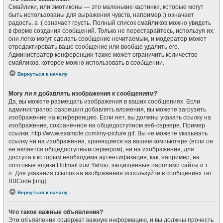
Смайлики, или эмотиконы — это маленькие картинки, которые могут
быть использованы для выражения чувств, например :) означает
радость, а :( означает грусть. Полный список смайликов можно увидеть
в форме создания сообщений. Только не перестарайтесь, используя их:
они легко могут сделать сообщение нечитаемым, и модератор может
отредактировать ваше сообщение или вообще удалить его.
Администратор конференции также может ограничить количество
смайликов, которое можно использовать в сообщении.
Вернуться к началу
Могу ли я добавлять изображения к сообщениям?
Да, вы можете размещать изображения в ваших сообщениях. Если
администратор разрешил добавлять вложения, вы можете загрузить
изображение на конференцию. Если нет, вы должны указать ссылку на
изображение, сохранённое на общедоступном веб-сервере. Пример
ссылки: http://www.example.com/my-picture.gif. Вы не можете указывать
ссылку ни на изображения, хранящиеся на вашем компьютере (если он
не является общедоступным сервером), ни на изображения, для
доступа к которым необходима аутентификация, как, например, на
почтовые ящики Hotmail или Yahoo, защищённые паролями сайты и т.
п. Для указания ссылок на изображения используйте в сообщениях тег
BBCode [img].
Вернуться к началу
Что такое важные объявления?
Эти объявления содержат важную информацию, и вы должны прочесть