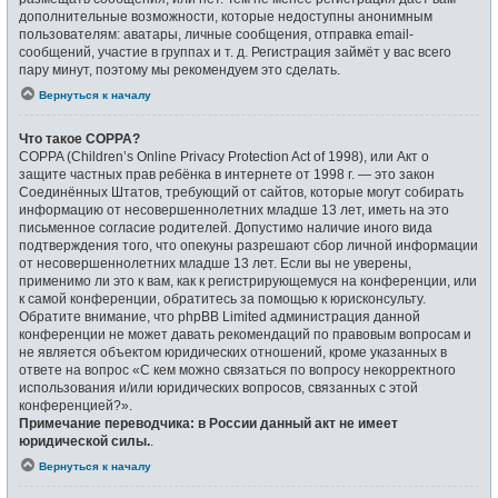
дополнительные возможности, которые недоступны анонимным
пользователям: аватары, личные сообщения, отправка email-
сообщений, участие в группах и т. д. Регистрация займёт у вас всего
пару минут, поэтому мы рекомендуем это сделать.
Вернуться к началу
Что такое COPPA?
COPPA (Children’s Online Privacy Protection Act of 1998), или Акт о
защите частных прав ребёнка в интернете от 1998 г. — это закон
Соединённых Штатов, требующий от сайтов, которые могут собирать
информацию от несовершеннолетних младше 13 лет, иметь на это
письменное согласие родителей. Допустимо наличие иного вида
подтверждения того, что опекуны разрешают сбор личной информации
от несовершеннолетних младше 13 лет. Если вы не уверены,
применимо ли это к вам, как к регистрирующемуся на конференции, или
к самой конференции, обратитесь за помощью к юрисконсульту.
Обратите внимание, что phpBB Limited администрация данной
конференции не может давать рекомендаций по правовым вопросам и
не является объектом юридических отношений, кроме указанных в
ответе на вопрос «С кем можно связаться по вопросу некорректного
использования и/или юридических вопросов, связанных с этой
конференцией?».
Примечание переводчика: в России данный акт не имеет
юридической силы.
.
Вернуться к началу