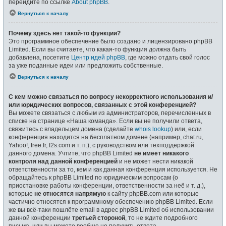
перейдите по ссылке
About phpBB
.
Вернуться к началу
Почему здесь нет такой-то функции?
Это программное обеспечение было создано и лицензировано phpBB
Limited. Если вы считаете, что какая-то функция должна быть
добавлена, посетите
Центр идей phpBB
, где можно отдать свой голос
за уже поданные идеи или предложить собственные.
Вернуться к началу
С кем можно связаться по вопросу некорректного использования и/
или юридических вопросов, связанных с этой конференцией?
Вы можете связаться с любым из администраторов, перечисленных в
списке на странице «Наша команда». Если вы не получили ответа,
свяжитесь с владельцем домена (сделайте
whois lookup
) или, если
конференция находится на бесплатном домене (например, chat.ru,
Yahoo!, free.fr, f2s.com и т. п.), с руководством или техподдержкой
данного домена. Учтите, что phpBB Limited
не имеет никакого
контроля над данной конференцией
и не может нести никакой
ответственности за то, кем и как данная конференция используется. Не
обращайтесь к phpBB Limited по юридическим вопросам (о
приостановке работы конференции, ответственности за неё и т. д.),
которые
не относятся напрямую
к сайту phpBB.com или которые
частично относятся к программному обеспечению phpBB Limited. Если
же вы всё-таки пошлёте email в адрес phpBB Limited об использовании
данной конференции
третьей стороной
, то не ждите подробного
письма, или вы можете вообще не получить ответа.