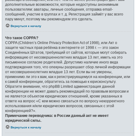
дополнительные возможности, которые недоступны анонимным
пользователям: аватары, личные сообщения, отправка email-
сообщений, участие в группах и т. д. Регистрация займёт у вас всего
пару минут, поэтому мы рекомендуем это сделать.
Вернуться к началу
Что такое COPPA?
COPPA (Children’s Online Privacy Protection Act of 1998), или Акт о
защите частных прав ребёнка в интернете от 1998 г. — это закон
Соединённых Штатов, требующий от сайтов, которые могут собирать
информацию от несовершеннолетних младше 13 лет, иметь на это
письменное согласие родителей. Допустимо наличие иного вида
подтверждения того, что опекуны разрешают сбор личной информации
от несовершеннолетних младше 13 лет. Если вы не уверены,
применимо ли это к вам, как к регистрирующемуся на конференции, или
к самой конференции, обратитесь за помощью к юрисконсульту.
Обратите внимание, что phpBB Limited администрация данной
конференции не может давать рекомендаций по правовым вопросам и
не является объектом юридических отношений, кроме указанных в
ответе на вопрос «С кем можно связаться по вопросу некорректного
использования и/или юридических вопросов, связанных с этой
конференцией?».
Примечание переводчика: в России данный акт не имеет
юридической силы.
.
Вернуться к началу