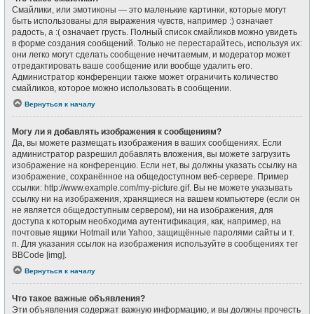
Смайлики, или эмотиконы — это маленькие картинки, которые могут
быть использованы для выражения чувств, например :) означает
радость, а :( означает грусть. Полный список смайликов можно увидеть
в форме создания сообщений. Только не перестарайтесь, используя их:
они легко могут сделать сообщение нечитаемым, и модератор может
отредактировать ваше сообщение или вообще удалить его.
Администратор конференции также может ограничить количество
смайликов, которое можно использовать в сообщении.
Вернуться к началу
Могу ли я добавлять изображения к сообщениям?
Да, вы можете размещать изображения в ваших сообщениях. Если
администратор разрешил добавлять вложения, вы можете загрузить
изображение на конференцию. Если нет, вы должны указать ссылку на
изображение, сохранённое на общедоступном веб-сервере. Пример
ссылки: http://www.example.com/my-picture.gif. Вы не можете указывать
ссылку ни на изображения, хранящиеся на вашем компьютере (если он
не является общедоступным сервером), ни на изображения, для
доступа к которым необходима аутентификация, как, например, на
почтовые ящики Hotmail или Yahoo, защищённые паролями сайты и т.
п. Для указания ссылок на изображения используйте в сообщениях тег
BBCode [img].
Вернуться к началу
Что такое важные объявления?
Эти объявления содержат важную информацию, и вы должны прочесть