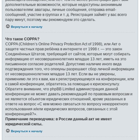
дополнительные возможности, которые недоступны анонимным
пользователям: аватары, личные сообщения, отправка email-
сообщений, участие в группах и т. д. Регистрация займёт у вас всего
пару минут, поэтому мы рекомендуем это сделать.
Вернуться к началу
Что такое COPPA?
COPPA (Children’s Online Privacy Protection Act of 1998), или Акт о
защите частных прав ребёнка в интернете от 1998 г. — это закон
Соединённых Штатов, требующий от сайтов, которые могут собирать
информацию от несовершеннолетних младше 13 лет, иметь на это
письменное согласие родителей. Допустимо наличие иного вида
подтверждения того, что опекуны разрешают сбор личной информации
от несовершеннолетних младше 13 лет. Если вы не уверены,
применимо ли это к вам, как к регистрирующемуся на конференции, или
к самой конференции, обратитесь за помощью к юрисконсульту.
Обратите внимание, что phpBB Limited администрация данной
конференции не может давать рекомендаций по правовым вопросам и
не является объектом юридических отношений, кроме указанных в
ответе на вопрос «С кем можно связаться по вопросу некорректного
использования и/или юридических вопросов, связанных с этой
конференцией?».
Примечание переводчика: в России данный акт не имеет
юридической силы.
.
Вернуться к началу