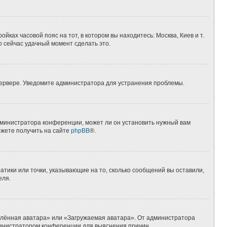
йках часовой пояс на тот, в котором вы находитесь: Москва, Киев и т.
о сейчас удачный момент сделать это.
 сервере. Уведомите администратора для устранения проблемы.
дминистратора конференции, может ли он установить нужный вам
ожете получить на сайте
phpBB
®.
атики или точки, указывающие на то, сколько сообщений вы оставили,
еля.
алённая аватара» или «Загружаемая аватара». От администратора
администратором конференции для выяснения причин.