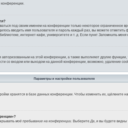
м конференции.
ля?
аваться под своим именем на конференции только некоторое ограниченное вре
дилось вводить имя пользователя и пароль каждый раз, вы можете отметить
иблиотеке, интернет-кафе, университете и т. д. Если пункт
Запомнить меня
я авторизованным на этой конференции, а также выполняют другие функции,
ти со входом или выходом на данной конференции, возможно, удаление cook
Параметры и настройки пользователя
ройки хранятся в базе данных конференции. Чтобы изменить их, щёлкните н
еренции»?
крывать моё пребывание на конференции
. Выберите
Да
, и вы будете видны