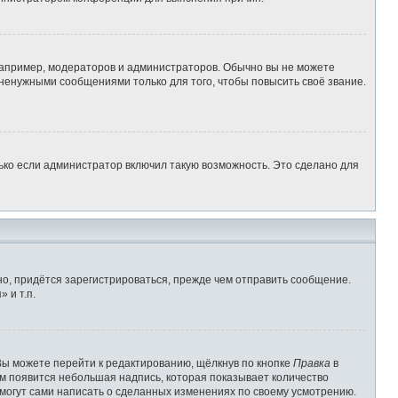
апример, модераторов и администраторов. Обычно вы не можете
ненужными сообщениями только для того, чтобы повысить своё звание.
ько если администратор включил такую возможность. Это сделано для
о, придётся зарегистрироваться, прежде чем отправить сообщение.
 и т.п.
Вы можете перейти к редактированию, щёлкнув по кнопке
Правка
в
им появится небольшая надпись, которая показывает количество
 могут сами написать о сделанных изменениях по своему усмотрению.