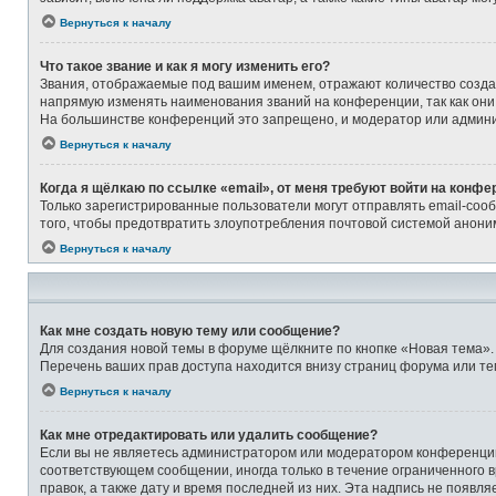
Вернуться к началу
Что такое звание и как я могу изменить его?
Звания, отображаемые под вашим именем, отражают количество созд
напрямую изменять наименования званий на конференции, так как они
На большинстве конференций это запрещено, и модератор или админи
Вернуться к началу
Когда я щёлкаю по ссылке «email», от меня требуют войти на конфе
Только зарегистрированные пользователи могут отправлять email-соо
того, чтобы предотвратить злоупотребления почтовой системой анон
Вернуться к началу
Как мне создать новую тему или сообщение?
Для создания новой темы в форуме щёлкните по кнопке «Новая тема».
Перечень ваших прав доступа находится внизу страниц форума или те
Вернуться к началу
Как мне отредактировать или удалить сообщение?
Если вы не являетесь администратором или модератором конференции,
соответствующем сообщении, иногда только в течение ограниченного в
правок, а также дату и время последней из них. Эта надпись не появ