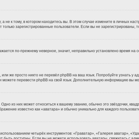
 не к тому, в котором находитесь вы. В этом случае измените в личных настро
гут только зарегистрированные пользователи. Если вы не зарегистрированы, т
бражается по-прежнему неверное, значит, неправильно установлено время на
 или же просто никто не перевёл phpBB на ваш язык. Попробуйте узнать у а
сами можете перевести phpBB на свой язык. Дополнительную информацию вы м
Одно из них может относиться к вашему званию, обычно это звёздочки, квадр
ображение известно как «аватара» и обычно уникально для каждого пользоват
 использованием четырёх инструментов: «Граватар», «Галерея аватар», «Уд
огут быть доступны. Если вы не можете использовать аватары, свяжитесь с 