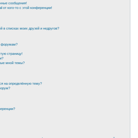
чные сообщения!
l от кого-то с этой конференции!
й в списках моих друзей и недругов?
и форумам?
стую страницу!
и?
ные мной темы?
ься на определённую тему?
форум?
ференции?