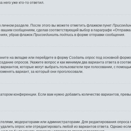
 него уже кто-то ответил.
в личном разделе. После этого вы можете отметить флажком пункт
Присоедин
м вашим сообщениям, сделав соответствующий выбор в параграфе «Отправка
ниях, убрав флажок
Присоединить подпись
в форме отправки сообщения.
ните на вкладке или перейдите в форму
Создать опрос
под основной формой
создание опросов. Укажите вопрос и как минимум два варианта ответа в соот
о вариантов, которые могут выбрать пользователи при голосовании, с помощь
изменять вариант, за который они проголосовали.
ратором конференции. Если вам нужно добавить количество вариантов, прев
здателями, модераторами или администраторами. Для редактирования опроса 
е удалить опрос или отредактировать любой из вариантов ответа. Однако есл