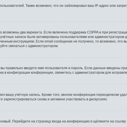
льзователей. Также возможно, что он заблокировал ваш IP-адрес или запрет
то возможны два варианта. Если включена поддержка COPPA и при регистрации
 учётные записи были активированы пользователями или администратором д
ченным инструкциям. Если email-сообщение не получено, то возможно, что в
буйте связаться с администратором.
 вы правильно вводите имя пользователя и пароль. Если данные введены пра
бка в конфигурации конференции, свяжитесь с администратором для исправле
лил вашу учётную запись. Кроме того, многие конференции периодически уд
 зарегистрироваться снова и активнее участвовать в дискуссиях.
ь новый. Перейдите на страницу входа на конференцию и щёлкните на ссылку