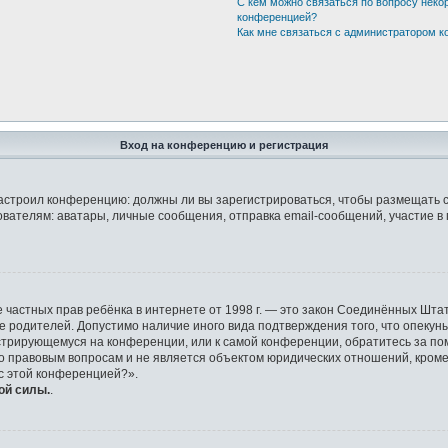
С кем можно связаться по вопросу неко
конференцией?
Как мне связаться с администратором 
Вход на конференцию и регистрация
р настроил конференцию: должны ли вы зарегистрироваться, чтобы размещать 
елям: аватары, личные сообщения, отправка email-сообщений, участие в груп
защите частных прав ребёнка в интернете от 1998 г. — это закон Соединённых 
ие родителей. Допустимо наличие иного вида подтверждения того, что опек
гистрирующемуся на конференции, или к самой конференции, обратитесь за по
правовым вопросам и не является объектом юридических отношений, кроме у
 с этой конференцией?».
ой силы.
.