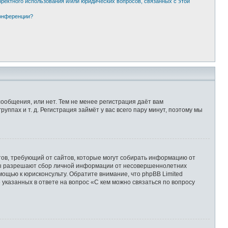
рректного использования и/или юридических вопросов, связанных с этой
конференции?
сообщения, или нет. Тем не менее регистрация даёт вам
пах и т. д. Регистрация займёт у вас всего пару минут, поэтому мы
Штатов, требующий от сайтов, которые могут собирать информацию от
уны разрешают сбор личной информации от несовершеннолетних
мощью к юрисконсульту. Обратите внимание, что phpBB Limited
казанных в ответе на вопрос «С кем можно связаться по вопросу