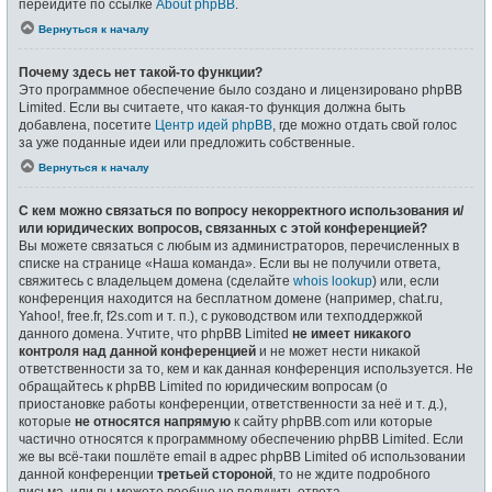
перейдите по ссылке
About phpBB
.
Вернуться к началу
Почему здесь нет такой-то функции?
Это программное обеспечение было создано и лицензировано phpBB
Limited. Если вы считаете, что какая-то функция должна быть
добавлена, посетите
Центр идей phpBB
, где можно отдать свой голос
за уже поданные идеи или предложить собственные.
Вернуться к началу
С кем можно связаться по вопросу некорректного использования и/
или юридических вопросов, связанных с этой конференцией?
Вы можете связаться с любым из администраторов, перечисленных в
списке на странице «Наша команда». Если вы не получили ответа,
свяжитесь с владельцем домена (сделайте
whois lookup
) или, если
конференция находится на бесплатном домене (например, chat.ru,
Yahoo!, free.fr, f2s.com и т. п.), с руководством или техподдержкой
данного домена. Учтите, что phpBB Limited
не имеет никакого
контроля над данной конференцией
и не может нести никакой
ответственности за то, кем и как данная конференция используется. Не
обращайтесь к phpBB Limited по юридическим вопросам (о
приостановке работы конференции, ответственности за неё и т. д.),
которые
не относятся напрямую
к сайту phpBB.com или которые
частично относятся к программному обеспечению phpBB Limited. Если
же вы всё-таки пошлёте email в адрес phpBB Limited об использовании
данной конференции
третьей стороной
, то не ждите подробного
письма, или вы можете вообще не получить ответа.