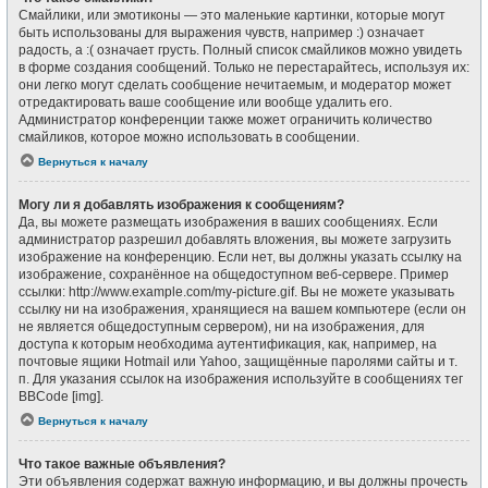
Смайлики, или эмотиконы — это маленькие картинки, которые могут
быть использованы для выражения чувств, например :) означает
радость, а :( означает грусть. Полный список смайликов можно увидеть
в форме создания сообщений. Только не перестарайтесь, используя их:
они легко могут сделать сообщение нечитаемым, и модератор может
отредактировать ваше сообщение или вообще удалить его.
Администратор конференции также может ограничить количество
смайликов, которое можно использовать в сообщении.
Вернуться к началу
Могу ли я добавлять изображения к сообщениям?
Да, вы можете размещать изображения в ваших сообщениях. Если
администратор разрешил добавлять вложения, вы можете загрузить
изображение на конференцию. Если нет, вы должны указать ссылку на
изображение, сохранённое на общедоступном веб-сервере. Пример
ссылки: http://www.example.com/my-picture.gif. Вы не можете указывать
ссылку ни на изображения, хранящиеся на вашем компьютере (если он
не является общедоступным сервером), ни на изображения, для
доступа к которым необходима аутентификация, как, например, на
почтовые ящики Hotmail или Yahoo, защищённые паролями сайты и т.
п. Для указания ссылок на изображения используйте в сообщениях тег
BBCode [img].
Вернуться к началу
Что такое важные объявления?
Эти объявления содержат важную информацию, и вы должны прочесть