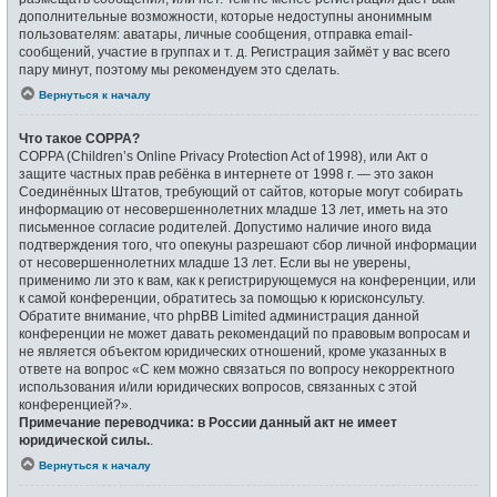
дополнительные возможности, которые недоступны анонимным
пользователям: аватары, личные сообщения, отправка email-
сообщений, участие в группах и т. д. Регистрация займёт у вас всего
пару минут, поэтому мы рекомендуем это сделать.
Вернуться к началу
Что такое COPPA?
COPPA (Children’s Online Privacy Protection Act of 1998), или Акт о
защите частных прав ребёнка в интернете от 1998 г. — это закон
Соединённых Штатов, требующий от сайтов, которые могут собирать
информацию от несовершеннолетних младше 13 лет, иметь на это
письменное согласие родителей. Допустимо наличие иного вида
подтверждения того, что опекуны разрешают сбор личной информации
от несовершеннолетних младше 13 лет. Если вы не уверены,
применимо ли это к вам, как к регистрирующемуся на конференции, или
к самой конференции, обратитесь за помощью к юрисконсульту.
Обратите внимание, что phpBB Limited администрация данной
конференции не может давать рекомендаций по правовым вопросам и
не является объектом юридических отношений, кроме указанных в
ответе на вопрос «С кем можно связаться по вопросу некорректного
использования и/или юридических вопросов, связанных с этой
конференцией?».
Примечание переводчика: в России данный акт не имеет
юридической силы.
.
Вернуться к началу