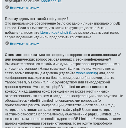
перейдите по ссылке
About phpBB
.
Вернуться к началу
Почему здесь нет такой-то функции?
Это программное обеспечение было создано и лицензировано phpBB
Limited. Если вы считаете, что какая-то функция должна быть
добавлена, посетите
Центр идей phpBB
, где можно отдать свой голос
за уже поданные идеи или предложить собственные.
Вернуться к началу
С кем можно связаться по вопросу некорректного использования и/
или юридических вопросов, связанных с этой конференцией?
Вы можете связаться с любым из администраторов, перечисленных в
списке на странице «Наша команда». Если вы не получили ответа,
свяжитесь с владельцем домена (сделайте
whois lookup
) или, если
конференция находится на бесплатном домене (например, chat.ru,
Yahoo!, free.fr, f2s.com и т. п.), с руководством или техподдержкой
данного домена. Учтите, что phpBB Limited
не имеет никакого
контроля над данной конференцией
и не может нести никакой
ответственности за то, кем и как данная конференция используется. Не
обращайтесь к phpBB Limited по юридическим вопросам (о
приостановке работы конференции, ответственности за неё и т. д.),
которые
не относятся напрямую
к сайту phpBB.com или которые
частично относятся к программному обеспечению phpBB Limited. Если
же вы всё-таки пошлёте email в адрес phpBB Limited об использовании
данной конференции
третьей стороной
, то не ждите подробного
письма, или вы можете вообще не получить ответа.