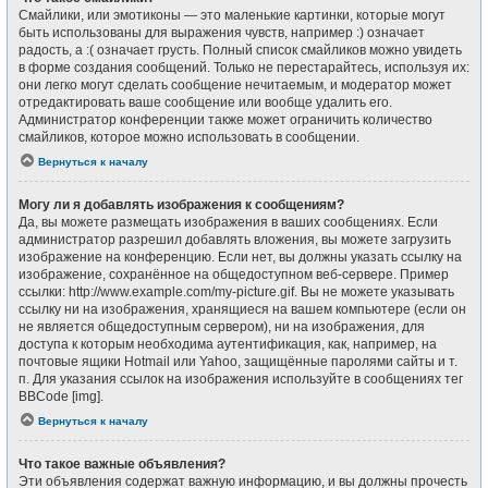
Смайлики, или эмотиконы — это маленькие картинки, которые могут
быть использованы для выражения чувств, например :) означает
радость, а :( означает грусть. Полный список смайликов можно увидеть
в форме создания сообщений. Только не перестарайтесь, используя их:
они легко могут сделать сообщение нечитаемым, и модератор может
отредактировать ваше сообщение или вообще удалить его.
Администратор конференции также может ограничить количество
смайликов, которое можно использовать в сообщении.
Вернуться к началу
Могу ли я добавлять изображения к сообщениям?
Да, вы можете размещать изображения в ваших сообщениях. Если
администратор разрешил добавлять вложения, вы можете загрузить
изображение на конференцию. Если нет, вы должны указать ссылку на
изображение, сохранённое на общедоступном веб-сервере. Пример
ссылки: http://www.example.com/my-picture.gif. Вы не можете указывать
ссылку ни на изображения, хранящиеся на вашем компьютере (если он
не является общедоступным сервером), ни на изображения, для
доступа к которым необходима аутентификация, как, например, на
почтовые ящики Hotmail или Yahoo, защищённые паролями сайты и т.
п. Для указания ссылок на изображения используйте в сообщениях тег
BBCode [img].
Вернуться к началу
Что такое важные объявления?
Эти объявления содержат важную информацию, и вы должны прочесть