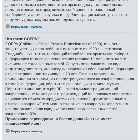
дополнительные возможности, которые недоступны анонимным
пользователям: аватары, личные сообщения, отправка email-
сообщений, участие в группах и т. д. Регистрация займёт у вас всего
пару минут, поэтому мы рекомендуем это сделать.
Вернуться к началу
Что такое COPPA?
COPPA (Children’s Online Privacy Protection Act of 1998), или Акт о
защите частных прав ребёнка в интернете от 1998 г. — это закон
Соединённых Штатов, требующий от сайтов, которые могут собирать
информацию от несовершеннолетних младше 13 лет, иметь на это
письменное согласие родителей. Допустимо наличие иного вида
подтверждения того, что опекуны разрешают сбор личной информации
от несовершеннолетних младше 13 лет. Если вы не уверены,
применимо ли это к вам, как к регистрирующемуся на конференции, или
к самой конференции, обратитесь за помощью к юрисконсульту.
Обратите внимание, что phpBB Limited администрация данной
конференции не может давать рекомендаций по правовым вопросам и
не является объектом юридических отношений, кроме указанных в
ответе на вопрос «С кем можно связаться по вопросу некорректного
использования и/или юридических вопросов, связанных с этой
конференцией?».
Примечание переводчика: в России данный акт не имеет
юридической силы.
.
Вернуться к началу