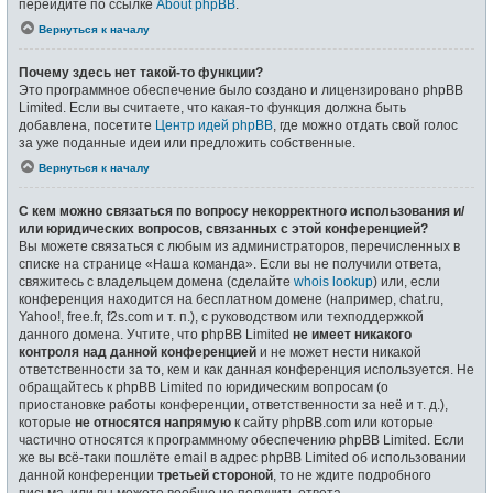
перейдите по ссылке
About phpBB
.
Вернуться к началу
Почему здесь нет такой-то функции?
Это программное обеспечение было создано и лицензировано phpBB
Limited. Если вы считаете, что какая-то функция должна быть
добавлена, посетите
Центр идей phpBB
, где можно отдать свой голос
за уже поданные идеи или предложить собственные.
Вернуться к началу
С кем можно связаться по вопросу некорректного использования и/
или юридических вопросов, связанных с этой конференцией?
Вы можете связаться с любым из администраторов, перечисленных в
списке на странице «Наша команда». Если вы не получили ответа,
свяжитесь с владельцем домена (сделайте
whois lookup
) или, если
конференция находится на бесплатном домене (например, chat.ru,
Yahoo!, free.fr, f2s.com и т. п.), с руководством или техподдержкой
данного домена. Учтите, что phpBB Limited
не имеет никакого
контроля над данной конференцией
и не может нести никакой
ответственности за то, кем и как данная конференция используется. Не
обращайтесь к phpBB Limited по юридическим вопросам (о
приостановке работы конференции, ответственности за неё и т. д.),
которые
не относятся напрямую
к сайту phpBB.com или которые
частично относятся к программному обеспечению phpBB Limited. Если
же вы всё-таки пошлёте email в адрес phpBB Limited об использовании
данной конференции
третьей стороной
, то не ждите подробного
письма, или вы можете вообще не получить ответа.