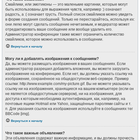
Смайлики, или эмотиконы — это маленькие картинки, которые могут
быть использованы для выражения чувств, например :) означает
радость, а :( означает грусть. Полный список смайликов можно увидеть
в форме создания сообщений. Только не перестарайтесь, используя их:
они легко могут сделать сообщение нечитаемым, и модератор может
отредактировать ваше сообщение или вообще удалить его.
Администратор конференции также может ограничить количество
смайликов, которое можно использовать в сообщении.
Вернуться к началу
Могу ли я добавлять изображения к сообщениям?
Да, вы можете размещать изображения в ваших сообщениях. Если
администратор разрешил добавлять вложения, вы можете загрузить
изображение на конференцию. Если нет, вы должны указать ссылку на
изображение, сохранённое на общедоступном веб-сервере. Пример
ссылки: http://www.example.com/my-picture.gif. Вы не можете указывать
ссылку ни на изображения, хранящиеся на вашем компьютере (если он
не является общедоступным сервером), ни на изображения, для
доступа к которым необходима аутентификация, как, например, на
почтовые ящики Hotmail или Yahoo, защищённые паролями сайты и т.
п. Для указания ссылок на изображения используйте в сообщениях тег
BBCode [img].
Вернуться к началу
Что такое важные объявления?
Эти объявления содержат важную информацию, и вы должны прочесть