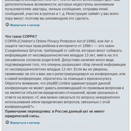
дополнительные возможности, которые недоступны анонимным
пользователям: аватары, личные сообщения, отправка email-
сообщений, участие в группах и т. д. Регистрация займёт у вас всего
пару минут, поэтому мы рекомендуем это сделать.
Вернуться к началу
Что такое COPPA?
COPPA (Children’s Online Privacy Protection Act of 1998), или Акт о
защите частных прав ребёнка в интернете от 1998 г. — это закон
Соединённых Штатов, требующий от сайтов, которые могут собирать
информацию от несовершеннолетних младше 13 лет, иметь на это
письменное согласие родителей. Допустимо наличие иного вида
подтверждения того, что опекуны разрешают сбор личной информации
от несовершеннолетних младше 13 лет. Если вы не уверены,
применимо ли это к вам, как к регистрирующемуся на конференции, или
к самой конференции, обратитесь за помощью к юрисконсульту.
Обратите внимание, что phpBB Limited администрация данной
конференции не может давать рекомендаций по правовым вопросам и
не является объектом юридических отношений, кроме указанных в
ответе на вопрос «С кем можно связаться по вопросу некорректного
использования и/или юридических вопросов, связанных с этой
конференцией?».
Примечание переводчика: в России данный акт не имеет
юридической силы.
.
Вернуться к началу