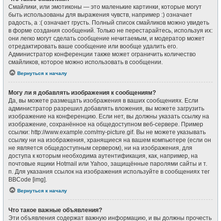
Смайлики, или эмотиконы — это маленькие картинки, которые могут
быть использованы для выражения чувств, например :) означает
радость, а :( означает грусть. Полный список смайликов можно увидеть
в форме создания сообщений. Только не перестарайтесь, используя их:
они легко могут сделать сообщение нечитаемым, и модератор может
отредактировать ваше сообщение или вообще удалить его.
Администратор конференции также может ограничить количество
смайликов, которое можно использовать в сообщении.
Вернуться к началу
Могу ли я добавлять изображения к сообщениям?
Да, вы можете размещать изображения в ваших сообщениях. Если
администратор разрешил добавлять вложения, вы можете загрузить
изображение на конференцию. Если нет, вы должны указать ссылку на
изображение, сохранённое на общедоступном веб-сервере. Пример
ссылки: http://www.example.com/my-picture.gif. Вы не можете указывать
ссылку ни на изображения, хранящиеся на вашем компьютере (если он
не является общедоступным сервером), ни на изображения, для
доступа к которым необходима аутентификация, как, например, на
почтовые ящики Hotmail или Yahoo, защищённые паролями сайты и т.
п. Для указания ссылок на изображения используйте в сообщениях тег
BBCode [img].
Вернуться к началу
Что такое важные объявления?
Эти объявления содержат важную информацию, и вы должны прочесть