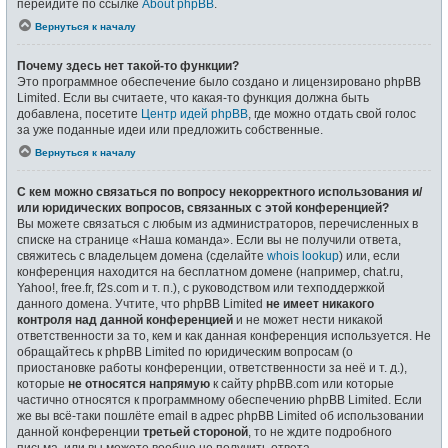
перейдите по ссылке
About phpBB
.
Вернуться к началу
Почему здесь нет такой-то функции?
Это программное обеспечение было создано и лицензировано phpBB
Limited. Если вы считаете, что какая-то функция должна быть
добавлена, посетите
Центр идей phpBB
, где можно отдать свой голос
за уже поданные идеи или предложить собственные.
Вернуться к началу
С кем можно связаться по вопросу некорректного использования и/
или юридических вопросов, связанных с этой конференцией?
Вы можете связаться с любым из администраторов, перечисленных в
списке на странице «Наша команда». Если вы не получили ответа,
свяжитесь с владельцем домена (сделайте
whois lookup
) или, если
конференция находится на бесплатном домене (например, chat.ru,
Yahoo!, free.fr, f2s.com и т. п.), с руководством или техподдержкой
данного домена. Учтите, что phpBB Limited
не имеет никакого
контроля над данной конференцией
и не может нести никакой
ответственности за то, кем и как данная конференция используется. Не
обращайтесь к phpBB Limited по юридическим вопросам (о
приостановке работы конференции, ответственности за неё и т. д.),
которые
не относятся напрямую
к сайту phpBB.com или которые
частично относятся к программному обеспечению phpBB Limited. Если
же вы всё-таки пошлёте email в адрес phpBB Limited об использовании
данной конференции
третьей стороной
, то не ждите подробного
письма, или вы можете вообще не получить ответа.