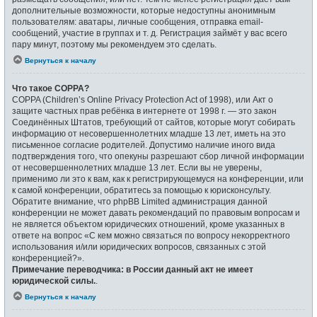
дополнительные возможности, которые недоступны анонимным
пользователям: аватары, личные сообщения, отправка email-
сообщений, участие в группах и т. д. Регистрация займёт у вас всего
пару минут, поэтому мы рекомендуем это сделать.
Вернуться к началу
Что такое COPPA?
COPPA (Children’s Online Privacy Protection Act of 1998), или Акт о
защите частных прав ребёнка в интернете от 1998 г. — это закон
Соединённых Штатов, требующий от сайтов, которые могут собирать
информацию от несовершеннолетних младше 13 лет, иметь на это
письменное согласие родителей. Допустимо наличие иного вида
подтверждения того, что опекуны разрешают сбор личной информации
от несовершеннолетних младше 13 лет. Если вы не уверены,
применимо ли это к вам, как к регистрирующемуся на конференции, или
к самой конференции, обратитесь за помощью к юрисконсульту.
Обратите внимание, что phpBB Limited администрация данной
конференции не может давать рекомендаций по правовым вопросам и
не является объектом юридических отношений, кроме указанных в
ответе на вопрос «С кем можно связаться по вопросу некорректного
использования и/или юридических вопросов, связанных с этой
конференцией?».
Примечание переводчика: в России данный акт не имеет
юридической силы.
.
Вернуться к началу