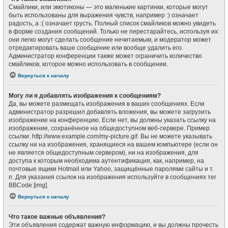
Смайлики, или эмотиконы — это маленькие картинки, которые могут
быть использованы для выражения чувств, например :) означает
радость, а :( означает грусть. Полный список смайликов можно увидеть
в форме создания сообщений. Только не перестарайтесь, используя их:
они легко могут сделать сообщение нечитаемым, и модератор может
отредактировать ваше сообщение или вообще удалить его.
Администратор конференции также может ограничить количество
смайликов, которое можно использовать в сообщении.
Вернуться к началу
Могу ли я добавлять изображения к сообщениям?
Да, вы можете размещать изображения в ваших сообщениях. Если
администратор разрешил добавлять вложения, вы можете загрузить
изображение на конференцию. Если нет, вы должны указать ссылку на
изображение, сохранённое на общедоступном веб-сервере. Пример
ссылки: http://www.example.com/my-picture.gif. Вы не можете указывать
ссылку ни на изображения, хранящиеся на вашем компьютере (если он
не является общедоступным сервером), ни на изображения, для
доступа к которым необходима аутентификация, как, например, на
почтовые ящики Hotmail или Yahoo, защищённые паролями сайты и т.
п. Для указания ссылок на изображения используйте в сообщениях тег
BBCode [img].
Вернуться к началу
Что такое важные объявления?
Эти объявления содержат важную информацию, и вы должны прочесть