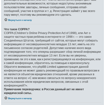
дополнительные возможности, которые недоступны анонимным
пользователям: аватары, личные сообщения, отправка email-
сообщений, участие в группах и т. д. Регистрация займёт у вас всего
пару минут, поэтому мы рекомендуем это сделать.
Вернуться к началу
Что такое COPPA?
COPPA (Children’s Online Privacy Protection Act of 1998), или Акт о
защите частных прав ребёнка в интернете от 1998 г. — это закон
Соединённых Штатов, требующий от сайтов, которые могут собирать
информацию от несовершеннолетних младше 13 лет, иметь на это
письменное согласие родителей. Допустимо наличие иного вида
подтверждения того, что опекуны разрешают сбор личной информации
от несовершеннолетних младше 13 лет. Если вы не уверены,
применимо ли это к вам, как к регистрирующемуся на конференции, или
к самой конференции, обратитесь за помощью к юрисконсульту.
Обратите внимание, что phpBB Limited администрация данной
конференции не может давать рекомендаций по правовым вопросам и
не является объектом юридических отношений, кроме указанных в
ответе на вопрос «С кем можно связаться по вопросу некорректного
использования и/или юридических вопросов, связанных с этой
конференцией?».
Примечание переводчика: в России данный акт не имеет
юридической силы.
.
Вернуться к началу