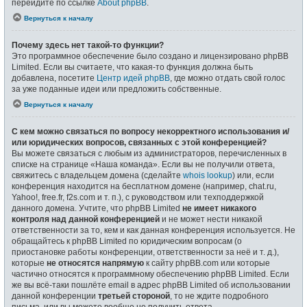
перейдите по ссылке
About phpBB
.
Вернуться к началу
Почему здесь нет такой-то функции?
Это программное обеспечение было создано и лицензировано phpBB
Limited. Если вы считаете, что какая-то функция должна быть
добавлена, посетите
Центр идей phpBB
, где можно отдать свой голос
за уже поданные идеи или предложить собственные.
Вернуться к началу
С кем можно связаться по вопросу некорректного использования и/
или юридических вопросов, связанных с этой конференцией?
Вы можете связаться с любым из администраторов, перечисленных в
списке на странице «Наша команда». Если вы не получили ответа,
свяжитесь с владельцем домена (сделайте
whois lookup
) или, если
конференция находится на бесплатном домене (например, chat.ru,
Yahoo!, free.fr, f2s.com и т. п.), с руководством или техподдержкой
данного домена. Учтите, что phpBB Limited
не имеет никакого
контроля над данной конференцией
и не может нести никакой
ответственности за то, кем и как данная конференция используется. Не
обращайтесь к phpBB Limited по юридическим вопросам (о
приостановке работы конференции, ответственности за неё и т. д.),
которые
не относятся напрямую
к сайту phpBB.com или которые
частично относятся к программному обеспечению phpBB Limited. Если
же вы всё-таки пошлёте email в адрес phpBB Limited об использовании
данной конференции
третьей стороной
, то не ждите подробного
письма, или вы можете вообще не получить ответа.