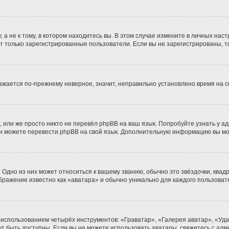
 не к тому, в котором находитесь вы. В этом случае измените в личных настро
гут только зарегистрированные пользователи. Если вы не зарегистрированы, т
бражается по-прежнему неверное, значит, неправильно установлено время на
 или же просто никто не перевёл phpBB на ваш язык. Попробуйте узнать у а
сами можете перевести phpBB на свой язык. Дополнительную информацию вы м
Одно из них может относиться к вашему званию, обычно это звёздочки, квадр
ображение известно как «аватара» и обычно уникально для каждого пользоват
 использованием четырёх инструментов: «Граватар», «Галерея аватар», «Уд
огут быть доступны. Если вы не можете использовать аватары, свяжитесь с 