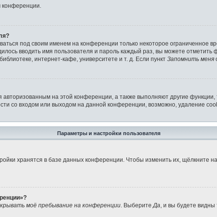
м конференции.
ля?
аваться под своим именем на конференции только некоторое ограниченное вре
дилось вводить имя пользователя и пароль каждый раз, вы можете отметить
иблиотеке, интернет-кафе, университете и т. д. Если пункт
Запомнить меня
я авторизованным на этой конференции, а также выполняют другие функции,
ти со входом или выходом на данной конференции, возможно, удаление cook
Параметры и настройки пользователя
ройки хранятся в базе данных конференции. Чтобы изменить их, щёлкните н
еренции»?
крывать моё пребывание на конференции
. Выберите
Да
, и вы будете видны