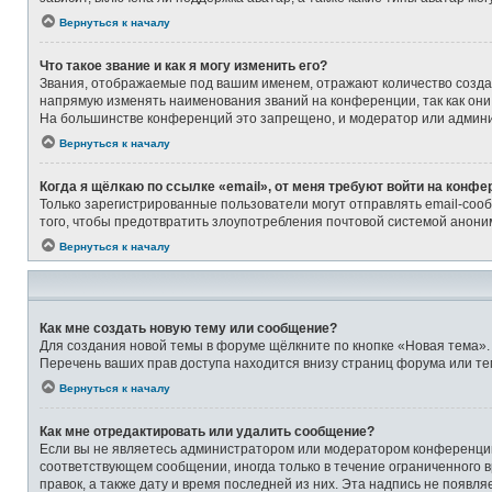
Вернуться к началу
Что такое звание и как я могу изменить его?
Звания, отображаемые под вашим именем, отражают количество созд
напрямую изменять наименования званий на конференции, так как они
На большинстве конференций это запрещено, и модератор или админи
Вернуться к началу
Когда я щёлкаю по ссылке «email», от меня требуют войти на конфе
Только зарегистрированные пользователи могут отправлять email-соо
того, чтобы предотвратить злоупотребления почтовой системой анон
Вернуться к началу
Как мне создать новую тему или сообщение?
Для создания новой темы в форуме щёлкните по кнопке «Новая тема».
Перечень ваших прав доступа находится внизу страниц форума или те
Вернуться к началу
Как мне отредактировать или удалить сообщение?
Если вы не являетесь администратором или модератором конференции,
соответствующем сообщении, иногда только в течение ограниченного в
правок, а также дату и время последней из них. Эта надпись не появ