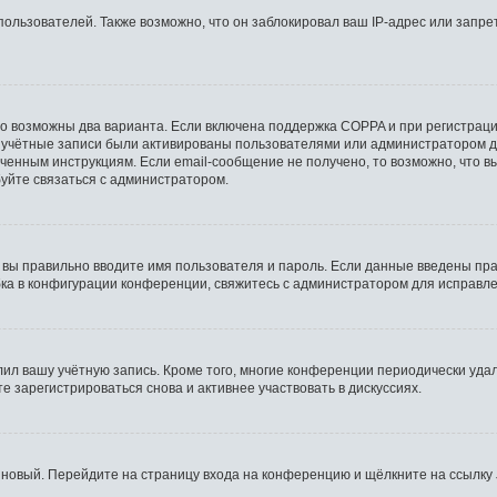
льзователей. Также возможно, что он заблокировал ваш IP-адрес или запрет
то возможны два варианта. Если включена поддержка COPPA и при регистрации
 учётные записи были активированы пользователями или администратором д
ченным инструкциям. Если email-сообщение не получено, то возможно, что в
буйте связаться с администратором.
 вы правильно вводите имя пользователя и пароль. Если данные введены пра
бка в конфигурации конференции, свяжитесь с администратором для исправле
лил вашу учётную запись. Кроме того, многие конференции периодически уд
 зарегистрироваться снова и активнее участвовать в дискуссиях.
ь новый. Перейдите на страницу входа на конференцию и щёлкните на ссылку