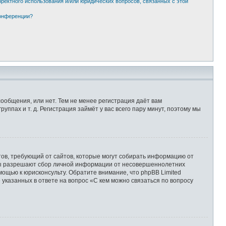
рректного использования и/или юридических вопросов, связанных с этой
конференции?
сообщения, или нет. Тем не менее регистрация даёт вам
пах и т. д. Регистрация займёт у вас всего пару минут, поэтому мы
Штатов, требующий от сайтов, которые могут собирать информацию от
уны разрешают сбор личной информации от несовершеннолетних
мощью к юрисконсульту. Обратите внимание, что phpBB Limited
казанных в ответе на вопрос «С кем можно связаться по вопросу