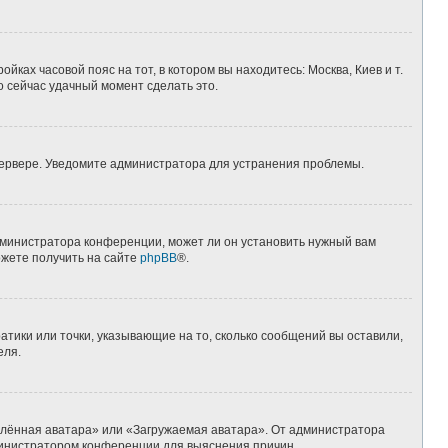
йках часовой пояс на тот, в котором вы находитесь: Москва, Киев и т.
о сейчас удачный момент сделать это.
 сервере. Уведомите администратора для устранения проблемы.
дминистратора конференции, может ли он установить нужный вам
ожете получить на сайте
phpBB
®.
атики или точки, указывающие на то, сколько сообщений вы оставили,
еля.
алённая аватара» или «Загружаемая аватара». От администратора
администратором конференции для выяснения причин.