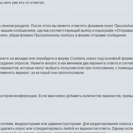
 него уже кто-то ответил.
в личном разделе. После этого вы можете отметить флажком пункт
Присоедин
м вашим сообщениям, сделав соответствующий выбор в параграфе «Отправка
ниях, убрав флажок
Присоединить подпись
в форме отправки сообщения.
ните на вкладке или перейдите в форму
Создать опрос
под основной формой
создание опросов. Укажите вопрос и как минимум два варианта ответа в соот
о вариантов, которые могут выбрать пользователи при голосовании, с помощь
изменять вариант, за который они проголосовали.
ратором конференции. Если вам нужно добавить количество вариантов, прев
здателями, модераторами или администраторами. Для редактирования опроса 
е удалить опрос или отредактировать любой из вариантов ответа. Однако есл