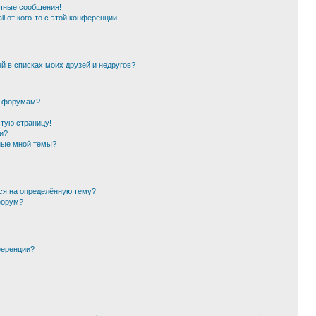
чные сообщения!
l от кого-то с этой конференции!
й в списках моих друзей и недругов?
и форумам?
стую страницу!
и?
ные мной темы?
ься на определённую тему?
форум?
ференции?