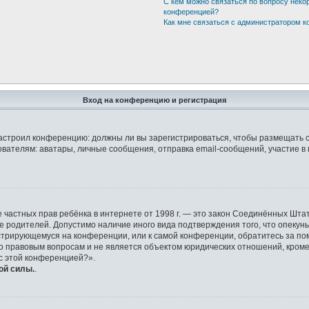
С кем можно связаться по вопросу неко
конференцией?
Как мне связаться с администратором 
Вход на конференцию и регистрация
р настроил конференцию: должны ли вы зарегистрироваться, чтобы размещать 
елям: аватары, личные сообщения, отправка email-сообщений, участие в груп
защите частных прав ребёнка в интернете от 1998 г. — это закон Соединённых 
ие родителей. Допустимо наличие иного вида подтверждения того, что опек
гистрирующемуся на конференции, или к самой конференции, обратитесь за по
правовым вопросам и не является объектом юридических отношений, кроме у
 с этой конференцией?».
ой силы.
.