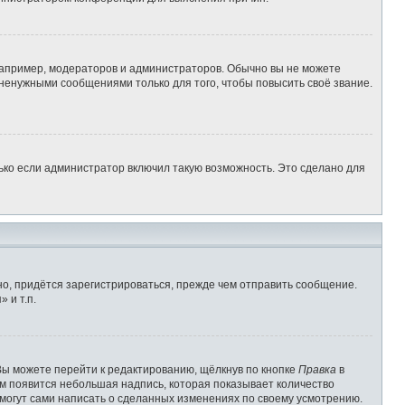
апример, модераторов и администраторов. Обычно вы не можете
ненужными сообщениями только для того, чтобы повысить своё звание.
ько если администратор включил такую возможность. Это сделано для
о, придётся зарегистрироваться, прежде чем отправить сообщение.
 и т.п.
Вы можете перейти к редактированию, щёлкнув по кнопке
Правка
в
им появится небольшая надпись, которая показывает количество
 могут сами написать о сделанных изменениях по своему усмотрению.