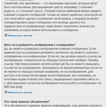
Смайлики, или эмотиконы — это маленькие картинки, которые могут
быть использованы для выражения чувств, например :) означает
радость, а :( означает грусть. Полный список смайликов можно увидеть
в форме создания сообщений. Только не перестарайтесь, используя их:
они легко могут сделать сообщение нечитаемым, и модератор может
отредактировать ваше сообщение или вообще удалить его.
Администратор конференции также может ограничить количество
смайликов, которое можно использовать в сообщении.
Вернуться к началу
Могу ли я добавлять изображения к сообщениям?
Да, вы можете размещать изображения в ваших сообщениях. Если
администратор разрешил добавлять вложения, вы можете загрузить
изображение на конференцию. Если нет, вы должны указать ссылку на
изображение, сохранённое на общедоступном веб-сервере. Пример
ссылки: http://www.example.com/my-picture.gif. Вы не можете указывать
ссылку ни на изображения, хранящиеся на вашем компьютере (если он
не является общедоступным сервером), ни на изображения, для
доступа к которым необходима аутентификация, как, например, на
почтовые ящики Hotmail или Yahoo, защищённые паролями сайты и т.
п. Для указания ссылок на изображения используйте в сообщениях тег
BBCode [img].
Вернуться к началу
Что такое важные объявления?
Эти объявления содержат важную информацию, и вы должны прочесть