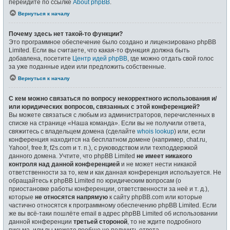
перейдите по ссылке
About phpBB
.
Вернуться к началу
Почему здесь нет такой-то функции?
Это программное обеспечение было создано и лицензировано phpBB
Limited. Если вы считаете, что какая-то функция должна быть
добавлена, посетите
Центр идей phpBB
, где можно отдать свой голос
за уже поданные идеи или предложить собственные.
Вернуться к началу
С кем можно связаться по вопросу некорректного использования и/
или юридических вопросов, связанных с этой конференцией?
Вы можете связаться с любым из администраторов, перечисленных в
списке на странице «Наша команда». Если вы не получили ответа,
свяжитесь с владельцем домена (сделайте
whois lookup
) или, если
конференция находится на бесплатном домене (например, chat.ru,
Yahoo!, free.fr, f2s.com и т. п.), с руководством или техподдержкой
данного домена. Учтите, что phpBB Limited
не имеет никакого
контроля над данной конференцией
и не может нести никакой
ответственности за то, кем и как данная конференция используется. Не
обращайтесь к phpBB Limited по юридическим вопросам (о
приостановке работы конференции, ответственности за неё и т. д.),
которые
не относятся напрямую
к сайту phpBB.com или которые
частично относятся к программному обеспечению phpBB Limited. Если
же вы всё-таки пошлёте email в адрес phpBB Limited об использовании
данной конференции
третьей стороной
, то не ждите подробного
письма, или вы можете вообще не получить ответа.