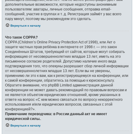
дополнительные возможности, которые недоступны анонимным
пользователям: аватары, личные сообщения, отправка email-
сообщений, участие в группах и т. д. Регистрация займёт у вас всего
пару минут, поэтому мы рекомендуем это сделать.
Вернуться к началу
Что такое COPPA?
COPPA (Children’s Online Privacy Protection Act of 1998), или Акт о
защите частных прав ребёнка в интернете от 1998 г. — это закон
Соединённых Штатов, требующий от сайтов, которые могут собирать
информацию от несовершеннолетних младше 13 лет, иметь на это
письменное согласие родителей. Допустимо наличие иного вида
подтверждения того, что опекуны разрешают сбор личной информации
от несовершеннолетних младше 13 лет. Если вы не уверены,
применимо ли это к вам, как к регистрирующемуся на конференции, или
к самой конференции, обратитесь за помощью к юрисконсульту.
Обратите внимание, что phpBB Limited администрация данной
конференции не может давать рекомендаций по правовым вопросам и
не является объектом юридических отношений, кроме указанных в
ответе на вопрос «С кем можно связаться по вопросу некорректного
использования и/или юридических вопросов, связанных с этой
конференцией?».
Примечание переводчика: в России данный акт не имеет
юридической силы.
.
Вернуться к началу