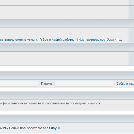
сы (предложение услуг)
,
Все о нашей работе
,
Компьютеры, ноутбуки и т.д.
Пароль:
Забыли па
ей (основано на активности пользователей за последние 5 минут)
3279
• Новый пользователь:
spasskiy68