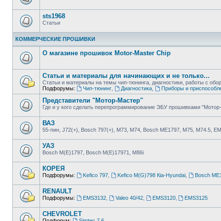
sts1968
Статьи
КОММЕРЧЕСКИЕ ПРОШИВКИ
О магазине прошивок Motor-Master Chip
Статьи и материалы для начинающих и не только...
Статьи и материалы на темы чип-тюнинга, диагностики, работы с о
Подфорумы:
Чип-тюнинг
,
Диагностика
,
Приборы и приспособл
Представители "Мотор-Мастер"
Где и у кого сделать перепрограммирование ЭБУ прошивками "Мотор
ВАЗ
55-пин, J72(+), Bosch 797(+), М73, М74, Bosch ME1797, М75, М74.5, E
УАЗ
Bosch M(E)1797, Bosch M(E)17971, М86i
КОРЕЯ
Подфорумы:
Kefico 797
,
Kefico M(G)798 Кia-Hyundai
,
Bosch ME1
RENAULT
Подфорумы:
EMS3132
,
Valeo 40/42
,
EMS3120
,
EMS3125
CHEVROLET
Подфорум:
Simtec 7.6