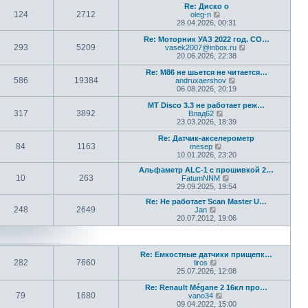
т
о
Re: Диско о
д
и
с
124
2712
П
oleg-n
н
к
л
е
28.04.2026, 00:31
е
п
е
р
м
о
д
е
Re: Моторник УАЗ 2022 год. СО…
у
с
н
293
5209
й
П
vasek2007@inbox.ru
с
л
е
т
е
20.06.2026, 22:38
о
е
м
и
р
о
д
у
к
е
Re: М86 не шьется не читается…
б
н
с
586
19384
п
П
й
andruxaershov
щ
е
о
о
е
т
06.08.2026, 20:19
е
м
о
с
р
и
н
у
б
л
е
к
МТ Disco 3.3 не работает реж…
и
с
щ
317
3892
е
П
й
п
Влад62
ю
о
е
д
е
т
о
23.03.2026, 18:39
о
н
н
р
и
с
б
и
е
е
к
л
Re: Датчик-акселерометр
щ
ю
84
1163
м
П
й
п
е
mesep
е
у
е
т
о
д
10.01.2026, 23:20
н
с
р
и
с
н
и
Альфаметр ALC-1 с прошивкой 2…
о
е
к
л
е
ю
10
263
П
FatumNNM
о
й
п
е
м
е
29.09.2025, 19:54
б
т
о
д
у
р
щ
и
с
н
с
Re: Не работает Scan Master U…
е
е
к
л
е
о
248
2649
П
Jan
й
н
п
е
м
о
е
20.07.2012, 19:06
т
и
о
д
у
б
р
и
ю
с
н
с
щ
е
к
л
е
о
е
й
п
е
м
о
н
т
о
д
у
б
и
Re: Емкостные датчики прищепк…
и
с
н
с
щ
ю
282
7660
П
liros
к
л
е
о
е
е
25.07.2026, 12:08
п
е
м
о
н
р
о
д
у
б
и
е
Re: Renault Mégane 2 16кл про…
с
н
с
щ
ю
79
1680
й
П
vano34
л
е
о
е
т
е
09.04.2022, 15:00