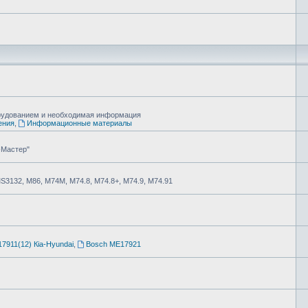
борудованием и необходимая информация
ения
,
Информационные материалы
-Мастер"
MS3132, М86, М74М, М74.8, М74.8+, М74.9, М74.91
7911(12) Кia-Hyundai
,
Bosch ME17921