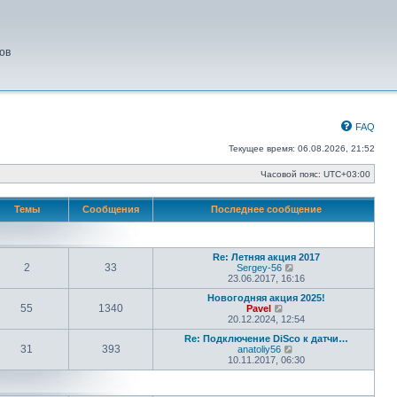
ов
FAQ
Текущее время: 06.08.2026, 21:52
Часовой пояс:
UTC+03:00
Темы
Сообщения
Последнее сообщение
Re: Летняя акция 2017
2
33
П
Sergey-56
е
23.06.2017, 16:16
р
Новогодняя акция 2025!
е
55
1340
П
Pavel
й
е
20.12.2024, 12:54
т
р
и
Re: Подключение DiSco к датчи…
е
к
31
393
П
anatoliy56
й
п
е
10.11.2017, 06:30
т
о
р
и
с
е
к
л
й
п
е