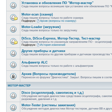
Установка и обновление ПО "Мотор-мастер"
Сюда пишем вопросы возникшие при установке или обновлении ПО "
Motor-scan (сканер)
Сюда пишем вопросы только по работе сканера
Подфорум:
Архив (вопросы по сканеру)
Motor-Loader (загрузчик)
Сюда пишем вопросы только по загрузчику
DiSco, DiSco-Express, Мотор-Тестер, Тест-мастер
Сюда пишем вопросы по указанным направлениям ПО - осциллограф, 
Подфорум:
История изменений
Другие приборы и датчики
Сюда пишем вопросы по другим приборам и датчикам производства 
Альфаметр ALC
Сюда пишем вопросы только по работе с альфаметром
Архив (Вопросы производителю)
Перенесен из форума "Диагностика". Закрыт. Вопросы пишем в соот
МОТОР-МАСТЕР
Disco (осциллограф, самописец и т.д.)
Обсуждение методов диагностики средствами осциллографа, самопис
разрежения, давления и т.д.
Motor-Tester (системы зажигания)
Обсуждение методов диагностики Мотор-тестером, датчики ВВ и дру