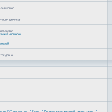
 механизмов
уляция датчиков
оизводства
тюнинг иномарок
панелей
ак давно...
асть
,
Трансмиссии
,
Кузов
,
Система выпуска отработавших газов
,