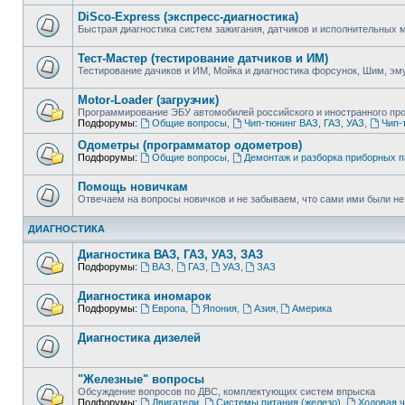
DiSco-Express (экспресс-диагностика)
Быстрая диагностика систем зажигания, датчиков и исполнительных
Тест-Мастер (тестирование датчиков и ИМ)
Тестирование дачиков и ИМ, Мойка и диагностика форсунок, Шим, эм
Motor-Loader (загрузчик)
Программирование ЭБУ автомобилей российского и иностранного пр
Подфорумы:
Общие вопросы
,
Чип-тюнинг ВАЗ, ГАЗ, УАЗ
,
Чип-
Одометры (программатор одометров)
Подфорумы:
Общие вопросы
,
Демонтаж и разборка приборных 
Помощь новичкам
Отвечаем на вопросы новичков и не забываем, что сами ими были не т
ДИАГНОСТИКА
Диагностика ВАЗ, ГАЗ, УАЗ, ЗАЗ
Подфорумы:
ВАЗ
,
ГАЗ
,
УАЗ
,
ЗАЗ
Диагностика иномарок
Подфорумы:
Европа
,
Япония
,
Азия
,
Америка
Диагностика дизелей
"Железные" вопросы
Обсуждение вопросов по ДВС, комплектующих систем впрыска
Подфорумы:
Двигатели
,
Системы питания (железо)
,
Ходовая ч