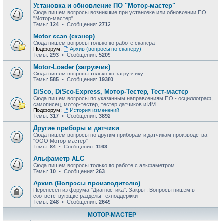
Установка и обновление ПО "Мотор-мастер"
Сюда пишем вопросы возникшие при установке или обновлении ПО
"Мотор-мастер"
Темы:
124
• Сообщения:
2712
Motor-scan (сканер)
Сюда пишем вопросы только по работе сканера
Подфорум:
Архив (вопросы по сканеру)
Темы:
293
• Сообщения:
5209
Motor-Loader (загрузчик)
Сюда пишем вопросы только по загрузчику
Темы:
585
• Сообщения:
19380
DiSco, DiSco-Express, Мотор-Тестер, Тест-мастер
Сюда пишем вопросы по указанным направлениям ПО - осциллограф,
самописец, мотор-тестер, тестер датчиков и ИМ
Подфорум:
История изменений
Темы:
317
• Сообщения:
3892
Другие приборы и датчики
Сюда пишем вопросы по другим приборам и датчикам производства
"ООО Мотор-мастер"
Темы:
84
• Сообщения:
1163
Альфаметр ALC
Сюда пишем вопросы только по работе с альфаметром
Темы:
10
• Сообщения:
263
Архив (Вопросы производителю)
Перенесен из форума "Диагностика". Закрыт. Вопросы пишем в
соответствующие разделы техподдержки
Темы:
248
• Сообщения:
2649
МОТОР-МАСТЕР