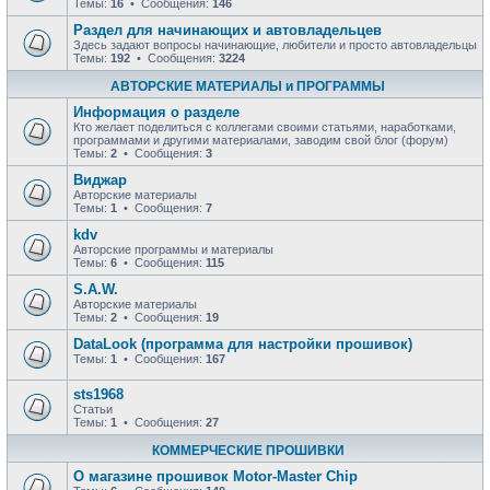
Темы:
16
• Сообщения:
146
Раздел для начинающих и автовладельцев
Здесь задают вопросы начинающие, любители и просто автовладельцы
Темы:
192
• Сообщения:
3224
АВТОРСКИЕ МАТЕРИАЛЫ и ПРОГРАММЫ
Информация о разделе
Кто желает поделиться с коллегами своими статьями, наработками,
программами и другими материалами, заводим свой блог (форум)
Темы:
2
• Сообщения:
3
Виджар
Авторские материалы
Темы:
1
• Сообщения:
7
kdv
Авторские программы и материалы
Темы:
6
• Сообщения:
115
S.A.W.
Авторские материалы
Темы:
2
• Сообщения:
19
DataLook (программа для настройки прошивок)
Темы:
1
• Сообщения:
167
sts1968
Статьи
Темы:
1
• Сообщения:
27
КОММЕРЧЕСКИЕ ПРОШИВКИ
О магазине прошивок Motor-Master Chip