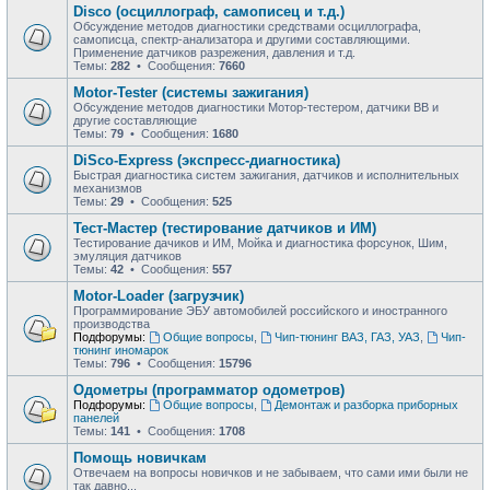
Disco (осциллограф, самописец и т.д.)
Обсуждение методов диагностики средствами осциллографа,
самописца, спектр-анализатора и другими составляющими.
Применение датчиков разрежения, давления и т.д.
Темы:
282
• Сообщения:
7660
Motor-Tester (системы зажигания)
Обсуждение методов диагностики Мотор-тестером, датчики ВВ и
другие составляющие
Темы:
79
• Сообщения:
1680
DiSco-Express (экспресс-диагностика)
Быстрая диагностика систем зажигания, датчиков и исполнительных
механизмов
Темы:
29
• Сообщения:
525
Тест-Мастер (тестирование датчиков и ИМ)
Тестирование дачиков и ИМ, Мойка и диагностика форсунок, Шим,
эмуляция датчиков
Темы:
42
• Сообщения:
557
Motor-Loader (загрузчик)
Программирование ЭБУ автомобилей российского и иностранного
производства
Подфорумы:
Общие вопросы
,
Чип-тюнинг ВАЗ, ГАЗ, УАЗ
,
Чип-
тюнинг иномарок
Темы:
796
• Сообщения:
15796
Одометры (программатор одометров)
Подфорумы:
Общие вопросы
,
Демонтаж и разборка приборных
панелей
Темы:
141
• Сообщения:
1708
Помощь новичкам
Отвечаем на вопросы новичков и не забываем, что сами ими были не
так давно...