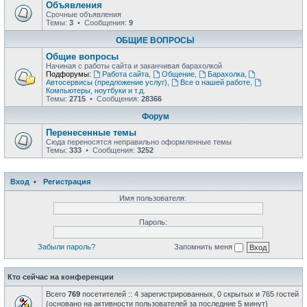
Объявления
Срочные объявления
Темы:
3
• Сообщения:
9
ОБЩИЕ ВОПРОСЫ
Общие вопросы
Начиная с работы сайта и заканчивая барахолкой
Подфорумы:
Работа сайта
,
Общение
,
Барахолка
,
Автосервисы (предложение услуг)
,
Все о нашей работе
,
Компьютеры, ноутбуки и т.д.
Темы:
2715
• Сообщения:
28366
Форум
Перенесенные темы
Сюда переносятся неправильно оформленные темы
Темы:
333
• Сообщения:
3252
Вход
•
Регистрация
Имя пользователя:
Пароль:
Забыли пароль?
Запомнить меня
Кто сейчас на конференции
Всего
769
посетителей :: 4 зарегистрированных, 0 скрытых и 765 гостей
(основано на активности пользователей за последние 5 минут)