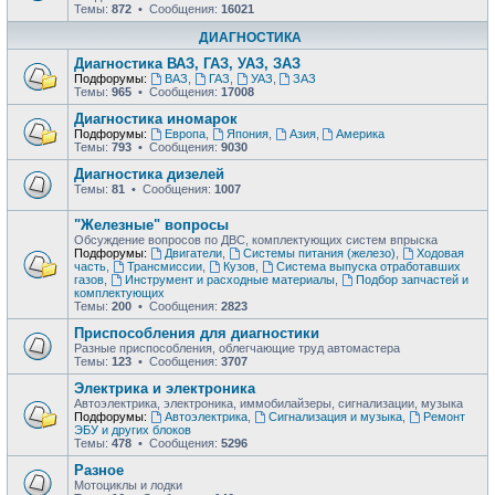
Темы:
872
• Сообщения:
16021
ДИАГНОСТИКА
Диагностика ВАЗ, ГАЗ, УАЗ, ЗАЗ
Подфорумы:
ВАЗ
,
ГАЗ
,
УАЗ
,
ЗАЗ
Темы:
965
• Сообщения:
17008
Диагностика иномарок
Подфорумы:
Европа
,
Япония
,
Азия
,
Америка
Темы:
793
• Сообщения:
9030
Диагностика дизелей
Темы:
81
• Сообщения:
1007
"Железные" вопросы
Обсуждение вопросов по ДВС, комплектующих систем впрыска
Подфорумы:
Двигатели
,
Системы питания (железо)
,
Ходовая
часть
,
Трансмиссии
,
Кузов
,
Система выпуска отработавших
газов
,
Инструмент и расходные материалы
,
Подбор запчастей и
комплектующих
Темы:
200
• Сообщения:
2823
Приспособления для диагностики
Разные приспособления, облегчающие труд автомастера
Темы:
123
• Сообщения:
3707
Электрика и электроника
Автоэлектрика, электроника, иммобилайзеры, сигнализации, музыка
Подфорумы:
Автоэлектрика
,
Сигнализация и музыка
,
Ремонт
ЭБУ и других блоков
Темы:
478
• Сообщения:
5296
Разное
Мотоциклы и лодки