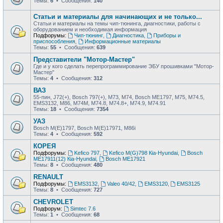
Темы:
6
• Сообщения:
140
Статьи и материалы для начинающих и не только...
Статьи и материалы на темы чип-тюнинга, диагностики, работы с
оборудованием и необходимая информация
Подфорумы:
Чип-тюнинг
,
Диагностика
,
Приборы и
приспособления
,
Информационные материалы
Темы:
55
• Сообщения:
639
Представители "Мотор-Мастер"
Где и у кого сделать перепрограммирование ЭБУ прошивками "Мотор-
Мастер"
Темы:
4
• Сообщения:
312
ВАЗ
55-пин, J72(+), Bosch 797(+), М73, М74, Bosch ME1797, М75, М74.5,
EMS3132, М86, М74М, М74.8, М74.8+, М74.9, М74.91
Темы:
18
• Сообщения:
7354
УАЗ
Bosch M(E)1797, Bosch M(E)17971, М86i
Темы:
4
• Сообщения:
592
КОРЕЯ
Подфорумы:
Kefico 797
,
Kefico M(G)798 Кia-Hyundai
,
Bosch
ME17911(12) Кia-Hyundai
,
Bosch ME17921
Темы:
8
• Сообщения:
480
RENAULT
Подфорумы:
EMS3132
,
Valeo 40/42
,
EMS3120
,
EMS3125
Темы:
8
• Сообщения:
727
CHEVROLET
Подфорум:
Simtec 7.6
Темы:
1
• Сообщения:
68