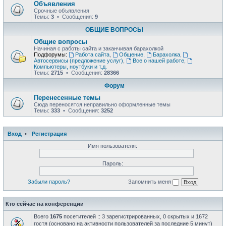
Объявления
Срочные объявления
Темы:
3
• Сообщения:
9
ОБЩИЕ ВОПРОСЫ
Общие вопросы
Начиная с работы сайта и заканчивая барахолкой
Подфорумы:
Работа сайта
,
Общение
,
Барахолка
,
Автосервисы (предложение услуг)
,
Все о нашей работе
,
Компьютеры, ноутбуки и т.д.
Темы:
2715
• Сообщения:
28366
Форум
Перенесенные темы
Сюда переносятся неправильно оформленные темы
Темы:
333
• Сообщения:
3252
Вход
•
Регистрация
Имя пользователя:
Пароль:
Забыли пароль?
Запомнить меня
Кто сейчас на конференции
Всего
1675
посетителей :: 3 зарегистрированных, 0 скрытых и 1672
гостя (основано на активности пользователей за последние 5 минут)