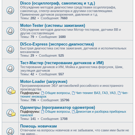
Disco (осциллограф, самописец и т.д.)
Обсуждение методов диагностики средствами осциллографа,
самописца, спектр-анализатора и другими составляющими.
Применение датчиков разрежения, давления и т.д.
Темы:
282
• Сообщения:
7660
Motor-Tester (системы зажигания)
Обсуждение методов диагностики Мотор-тестером, датчики ВВ и
другие составляющие
Темы:
79
• Сообщения:
1680
DiSco-Express (экспресс-диагностика)
Быстрая диагностика систем зажигания, датчиков и исполнительных
механизмов
Темы:
29
• Сообщения:
525
Тест-Мастер (тестирование датчиков и ИМ)
Тестирование дачиков и ИМ, Мойка и диагностика форсунок, Шим,
эмуляция датчиков
Темы:
42
• Сообщения:
557
Motor-Loader (загрузчик)
Программирование ЭБУ автомобилей российского и иностранного
производства
Подфорумы:
Общие вопросы
,
Чип-тюнинг ВАЗ, ГАЗ, УАЗ
,
Чип-
тюнинг иномарок
Темы:
796
• Сообщения:
15796
Одометры (программатор одометров)
Подфорумы:
Общие вопросы
,
Демонтаж и разборка приборных
панелей
Темы:
141
• Сообщения:
1708
Помощь новичкам
Отвечаем на вопросы новичков и не забываем, что сами ими были не
так давно...