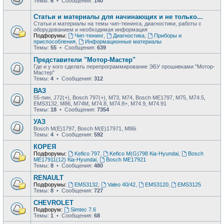
Темы:
6
• Сообщения:
140
Статьи и материалы для начинающих и не только...
Статьи и материалы на темы чип-тюнинга, диагностики, работы с
оборудованием и необходимая информация
Подфорумы:
Чип-тюнинг
,
Диагностика
,
Приборы и
приспособления
,
Информационные материалы
Темы:
55
• Сообщения:
639
Представители "Мотор-Мастер"
Где и у кого сделать перепрограммирование ЭБУ прошивками "Мотор-
Мастер"
Темы:
4
• Сообщения:
312
ВАЗ
55-пин, J72(+), Bosch 797(+), М73, М74, Bosch ME1797, М75, М74.5,
EMS3132, М86, М74М, М74.8, М74.8+, М74.9, М74.91
Темы:
18
• Сообщения:
7354
УАЗ
Bosch M(E)1797, Bosch M(E)17971, М86i
Темы:
4
• Сообщения:
592
КОРЕЯ
Подфорумы:
Kefico 797
,
Kefico M(G)798 Кia-Hyundai
,
Bosch
ME17911(12) Кia-Hyundai
,
Bosch ME17921
Темы:
8
• Сообщения:
480
RENAULT
Подфорумы:
EMS3132
,
Valeo 40/42
,
EMS3120
,
EMS3125
Темы:
8
• Сообщения:
727
CHEVROLET
Подфорум:
Simtec 7.6
Темы:
1
• Сообщения:
68