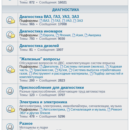
Темы:
872
• Сообщения:
16021
ДИАГНОСТИКА
Диагностика ВАЗ, ГАЗ, УАЗ, ЗАЗ
Подфорумы:
ВАЗ
,
ГАЗ
,
УАЗ
,
ЗАЗ
Темы:
965
• Сообщения:
17008
Диагностика иномарок
Подфорумы:
Европа
,
Япония
,
Азия
,
Америка
Темы:
793
• Сообщения:
9030
Диагностика дизелей
Темы:
81
• Сообщения:
1007
"Железные" вопросы
Обсуждение вопросов по ДВС, комплектующих систем впрыска
Подфорумы:
Двигатели
,
Системы питания (железо)
,
Ходовая
часть
,
Трансмиссии
,
Кузов
,
Система выпуска отработавших
газов
,
Инструмент и расходные материалы
,
Подбор запчастей и
комплектующих
Темы:
200
• Сообщения:
2823
Приспособления для диагностики
Разные приспособления, облегчающие труд автомастера
Темы:
123
• Сообщения:
3707
Электрика и электроника
Автоэлектрика, электроника, иммобилайзеры, сигнализации, музыка
Подфорумы:
Автоэлектрика
,
Сигнализация и музыка
,
Ремонт
ЭБУ и других блоков
Темы:
478
• Сообщения:
5296
Разное
Мотоциклы и лодки