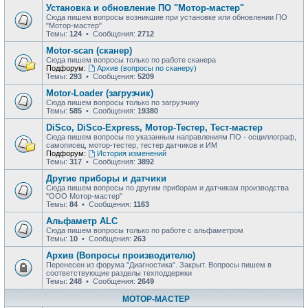
Установка и обновление ПО "Мотор-мастер"
Сюда пишем вопросы возникшие при установке или обновлении ПО
"Мотор-мастер"
Темы:
124
• Сообщения:
2712
Motor-scan (сканер)
Сюда пишем вопросы только по работе сканера
Подфорум:
Архив (вопросы по сканеру)
Темы:
293
• Сообщения:
5209
Motor-Loader (загрузчик)
Сюда пишем вопросы только по загрузчику
Темы:
585
• Сообщения:
19380
DiSco, DiSco-Express, Мотор-Тестер, Тест-мастер
Сюда пишем вопросы по указанным направлениям ПО - осциллограф,
самописец, мотор-тестер, тестер датчиков и ИМ
Подфорум:
История изменений
Темы:
317
• Сообщения:
3892
Другие приборы и датчики
Сюда пишем вопросы по другим приборам и датчикам производства
"ООО Мотор-мастер"
Темы:
84
• Сообщения:
1163
Альфаметр ALC
Сюда пишем вопросы только по работе с альфаметром
Темы:
10
• Сообщения:
263
Архив (Вопросы производителю)
Перенесен из форума "Диагностика". Закрыт. Вопросы пишем в
соответствующие разделы техподдержки
Темы:
248
• Сообщения:
2649
МОТОР-МАСТЕР