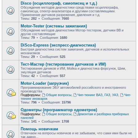
Disco (осциллограф, самописец и т.д.)
Обсуждение методов диагностики средствами осциллографа,
самописца, спектр-анализатора и другими составляющими.
Применение датчиков разрежения, давления и т.д.
Темы:
282
• Сообщения:
7660
Motor-Tester (системы зажигания)
Обсуждение методов диагностики Мотор-тестером, датчики ВВ и
другие составляющие
Темы:
79
• Сообщения:
1680
DiSco-Express (экспресс-диагностика)
Быстрая диагностика систем зажигания, датчиков и исполнительных
механизмов
Темы:
29
• Сообщения:
525
Тест-Мастер (тестирование датчиков и ИМ)
Тестирование дачиков и ИМ, Мойка и диагностика форсунок, Шим,
эмуляция датчиков
Темы:
42
• Сообщения:
557
Motor-Loader (загрузчик)
Программирование ЭБУ автомобилей российского и иностранного
производства
Подфорумы:
Общие вопросы
,
Чип-тюнинг ВАЗ, ГАЗ, УАЗ
,
Чип-
тюнинг иномарок
Темы:
796
• Сообщения:
15796
Одометры (программатор одометров)
Подфорумы:
Общие вопросы
,
Демонтаж и разборка приборных
панелей
Темы:
141
• Сообщения:
1708
Помощь новичкам
Отвечаем на вопросы новичков и не забываем, что сами ими были не
так давно...