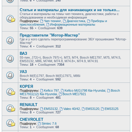
Темы:
6
• Сообщения:
140
Статьи и материалы для начинающих и не только...
Статьи и материалы на темы чип-тюнинга, диагностики, работы с
оборудованием и необходимая информация
Подфорумы:
Чип-тюнинг
,
Диагностика
,
Приборы и
приспособления
,
Информационные материалы
Темы:
55
• Сообщения:
639
Представители "Мотор-Мастер"
Где и у кого сделать перепрограммирование ЭБУ прошивками "Мотор-
Мастер"
Темы:
4
• Сообщения:
312
ВАЗ
55-пин, J72(+), Bosch 797(+), М73, М74, Bosch ME1797, М75, М74.5,
EMS3132, М86, М74М, М74.8, М74.8+, М74.9, М74.91
Темы:
18
• Сообщения:
7354
УАЗ
Bosch M(E)1797, Bosch M(E)17971, М86i
Темы:
4
• Сообщения:
592
КОРЕЯ
Подфорумы:
Kefico 797
,
Kefico M(G)798 Кia-Hyundai
,
Bosch
ME17911(12) Кia-Hyundai
,
Bosch ME17921
Темы:
8
• Сообщения:
481
RENAULT
Подфорумы:
EMS3132
,
Valeo 40/42
,
EMS3120
,
EMS3125
Темы:
8
• Сообщения:
727
CHEVROLET
Подфорум:
Simtec 7.6
Темы:
1
• Сообщения:
68