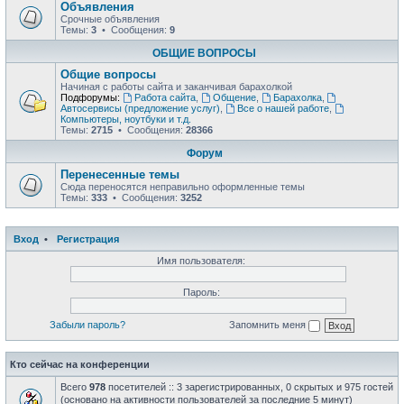
Объявления
Срочные объявления
Темы:
3
• Сообщения:
9
ОБЩИЕ ВОПРОСЫ
Общие вопросы
Начиная с работы сайта и заканчивая барахолкой
Подфорумы:
Работа сайта
,
Общение
,
Барахолка
,
Автосервисы (предложение услуг)
,
Все о нашей работе
,
Компьютеры, ноутбуки и т.д.
Темы:
2715
• Сообщения:
28366
Форум
Перенесенные темы
Сюда переносятся неправильно оформленные темы
Темы:
333
• Сообщения:
3252
Вход
•
Регистрация
Имя пользователя:
Пароль:
Забыли пароль?
Запомнить меня
Кто сейчас на конференции
Всего
978
посетителей :: 3 зарегистрированных, 0 скрытых и 975 гостей
(основано на активности пользователей за последние 5 минут)