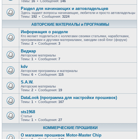
Темы:
16
• Сообщения:
146
Раздел для начинающих и автовладельцев
Здесь задают вопросы начинающие, любители и просто автовладельцы
Темы:
192
• Сообщения:
3224
АВТОРСКИЕ МАТЕРИАЛЫ и ПРОГРАММЫ
Информация о разделе
Кто желает поделиться с коллегами своими статьями, наработками,
программами и другими материалами, заводим свой блог (форум)
Темы:
2
• Сообщения:
3
Виджар
Авторские материалы
Темы:
1
• Сообщения:
7
kdv
Авторские программы и материалы
Темы:
6
• Сообщения:
115
S.A.W.
Авторские материалы
Темы:
2
• Сообщения:
19
DataLook (программа для настройки прошивок)
Темы:
1
• Сообщения:
167
sts1968
Статьи
Темы:
1
• Сообщения:
27
КОММЕРЧЕСКИЕ ПРОШИВКИ
О магазине прошивок Motor-Master Chip