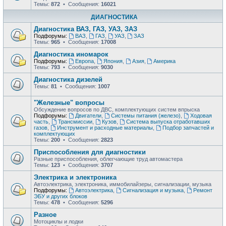
Темы:
872
• Сообщения:
16021
ДИАГНОСТИКА
Диагностика ВАЗ, ГАЗ, УАЗ, ЗАЗ
Подфорумы:
ВАЗ
,
ГАЗ
,
УАЗ
,
ЗАЗ
Темы:
965
• Сообщения:
17008
Диагностика иномарок
Подфорумы:
Европа
,
Япония
,
Азия
,
Америка
Темы:
793
• Сообщения:
9030
Диагностика дизелей
Темы:
81
• Сообщения:
1007
"Железные" вопросы
Обсуждение вопросов по ДВС, комплектующих систем впрыска
Подфорумы:
Двигатели
,
Системы питания (железо)
,
Ходовая
часть
,
Трансмиссии
,
Кузов
,
Система выпуска отработавших
газов
,
Инструмент и расходные материалы
,
Подбор запчастей и
комплектующих
Темы:
200
• Сообщения:
2823
Приспособления для диагностики
Разные приспособления, облегчающие труд автомастера
Темы:
123
• Сообщения:
3707
Электрика и электроника
Автоэлектрика, электроника, иммобилайзеры, сигнализации, музыка
Подфорумы:
Автоэлектрика
,
Сигнализация и музыка
,
Ремонт
ЭБУ и других блоков
Темы:
478
• Сообщения:
5296
Разное
Мотоциклы и лодки