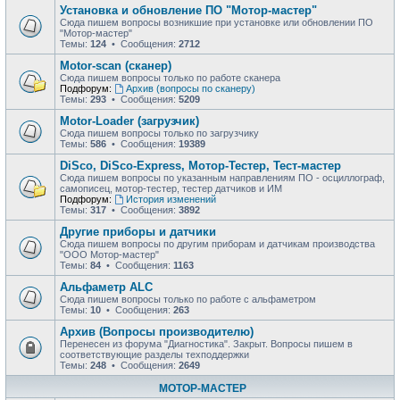
Установка и обновление ПО "Мотор-мастер"
Сюда пишем вопросы возникшие при установке или обновлении ПО
"Мотор-мастер"
Темы:
124
• Сообщения:
2712
Motor-scan (сканер)
Сюда пишем вопросы только по работе сканера
Подфорум:
Архив (вопросы по сканеру)
Темы:
293
• Сообщения:
5209
Motor-Loader (загрузчик)
Сюда пишем вопросы только по загрузчику
Темы:
586
• Сообщения:
19389
DiSco, DiSco-Express, Мотор-Тестер, Тест-мастер
Сюда пишем вопросы по указанным направлениям ПО - осциллограф,
самописец, мотор-тестер, тестер датчиков и ИМ
Подфорум:
История изменений
Темы:
317
• Сообщения:
3892
Другие приборы и датчики
Сюда пишем вопросы по другим приборам и датчикам производства
"ООО Мотор-мастер"
Темы:
84
• Сообщения:
1163
Альфаметр ALC
Сюда пишем вопросы только по работе с альфаметром
Темы:
10
• Сообщения:
263
Архив (Вопросы производителю)
Перенесен из форума "Диагностика". Закрыт. Вопросы пишем в
соответствующие разделы техподдержки
Темы:
248
• Сообщения:
2649
МОТОР-МАСТЕР