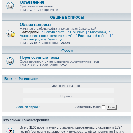
Объявления
Срочные объявления
Темы:
3
• Сообщения:
9
ОБЩИЕ ВОПРОСЫ
Общие вопросы
Начиная с работы сайта и заканчивая барахолкой
Подфорумы:
Работа сайта
,
Общение
,
Барахолка
,
Автосервисы (предложение услуг)
,
Все о нашей работе
,
Компьютеры, ноутбуки и т.д.
Темы:
2715
• Сообщения:
28366
Форум
Перенесенные темы
Сюда переносятся неправильно оформленные темы
Темы:
333
• Сообщения:
3252
Вход
•
Регистрация
Имя пользователя:
Пароль:
Забыли пароль?
Запомнить меня
Кто сейчас на конференции
Всего
1100
посетителей :: 3 зарегистрированных, 0 скрытых и 1097
гостей (основано на активности пользователей за последние 5 минут)