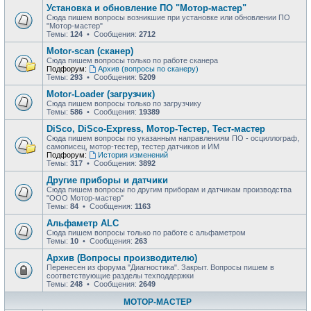
Установка и обновление ПО "Мотор-мастер"
Сюда пишем вопросы возникшие при установке или обновлении ПО
"Мотор-мастер"
Темы:
124
• Сообщения:
2712
Motor-scan (сканер)
Сюда пишем вопросы только по работе сканера
Подфорум:
Архив (вопросы по сканеру)
Темы:
293
• Сообщения:
5209
Motor-Loader (загрузчик)
Сюда пишем вопросы только по загрузчику
Темы:
586
• Сообщения:
19389
DiSco, DiSco-Express, Мотор-Тестер, Тест-мастер
Сюда пишем вопросы по указанным направлениям ПО - осциллограф,
самописец, мотор-тестер, тестер датчиков и ИМ
Подфорум:
История изменений
Темы:
317
• Сообщения:
3892
Другие приборы и датчики
Сюда пишем вопросы по другим приборам и датчикам производства
"ООО Мотор-мастер"
Темы:
84
• Сообщения:
1163
Альфаметр ALC
Сюда пишем вопросы только по работе с альфаметром
Темы:
10
• Сообщения:
263
Архив (Вопросы производителю)
Перенесен из форума "Диагностика". Закрыт. Вопросы пишем в
соответствующие разделы техподдержки
Темы:
248
• Сообщения:
2649
МОТОР-МАСТЕР