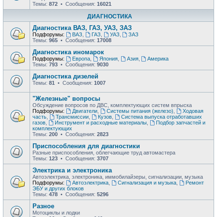
Темы:
872
• Сообщения:
16021
ДИАГНОСТИКА
Диагностика ВАЗ, ГАЗ, УАЗ, ЗАЗ
Подфорумы:
ВАЗ
,
ГАЗ
,
УАЗ
,
ЗАЗ
Темы:
965
• Сообщения:
17008
Диагностика иномарок
Подфорумы:
Европа
,
Япония
,
Азия
,
Америка
Темы:
793
• Сообщения:
9030
Диагностика дизелей
Темы:
81
• Сообщения:
1007
"Железные" вопросы
Обсуждение вопросов по ДВС, комплектующих систем впрыска
Подфорумы:
Двигатели
,
Системы питания (железо)
,
Ходовая
часть
,
Трансмиссии
,
Кузов
,
Система выпуска отработавших
газов
,
Инструмент и расходные материалы
,
Подбор запчастей и
комплектующих
Темы:
200
• Сообщения:
2823
Приспособления для диагностики
Разные приспособления, облегчающие труд автомастера
Темы:
123
• Сообщения:
3707
Электрика и электроника
Автоэлектрика, электроника, иммобилайзеры, сигнализации, музыка
Подфорумы:
Автоэлектрика
,
Сигнализация и музыка
,
Ремонт
ЭБУ и других блоков
Темы:
478
• Сообщения:
5296
Разное
Мотоциклы и лодки