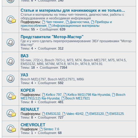
Темы:
6
• Сообщения:
140
Статьи и материалы для начинающих и не только...
Статьи и материалы на темы чип-тюнинга, диагностики, работы с
оборудованием и необходимая информация
Подфорумы:
Чип-тюнинг
,
Диагностика
,
Приборы и
приспособления
,
Информационные материалы
Темы:
55
• Сообщения:
639
Представители "Мотор-Мастер"
Где и у кого сделать перепрограммирование ЭБУ прошивками "Мотор-
Мастер"
Темы:
4
• Сообщения:
312
ВАЗ
55-пин, J72(+), Bosch 797(+), М73, М74, Bosch ME1797, М75, М74.5,
EMS3132, М86, М74М, М74.8, М74.8+, М74.9, М74.91
Темы:
18
• Сообщения:
7354
УАЗ
Bosch M(E)1797, Bosch M(E)17971, М86i
Темы:
4
• Сообщения:
592
КОРЕЯ
Подфорумы:
Kefico 797
,
Kefico M(G)798 Кia-Hyundai
,
Bosch
ME17911(12) Кia-Hyundai
,
Bosch ME17921
Темы:
8
• Сообщения:
481
RENAULT
Подфорумы:
EMS3132
,
Valeo 40/42
,
EMS3120
,
EMS3125
Темы:
8
• Сообщения:
727
CHEVROLET
Подфорум:
Simtec 7.6
Темы:
1
• Сообщения:
68