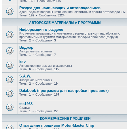
Темы:
16
• Сообщения:
146
Раздел для начинающих и автовладельцев
Здесь задают вопросы начинающие, любители и просто автовладельцы
Темы:
192
• Сообщения:
3224
АВТОРСКИЕ МАТЕРИАЛЫ и ПРОГРАММЫ
Информация о разделе
Кто желает поделиться с коллегами своими статьями, наработками,
программами и другими материалами, заводим свой блог (форум)
Темы:
2
• Сообщения:
3
Виджар
Авторские материалы
Темы:
1
• Сообщения:
7
kdv
Авторские программы и материалы
Темы:
6
• Сообщения:
115
S.A.W.
Авторские материалы
Темы:
2
• Сообщения:
19
DataLook (программа для настройки прошивок)
Темы:
1
• Сообщения:
167
sts1968
Статьи
Темы:
1
• Сообщения:
27
КОММЕРЧЕСКИЕ ПРОШИВКИ
О магазине прошивок Motor-Master Chip