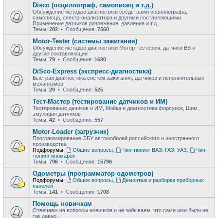
Disco (осциллограф, самописец и т.д.)
Обсуждение методов диагностики средствами осциллографа,
самописца, спектр-анализатора и другими составляющими.
Применение датчиков разрежения, давления и т.д.
Темы:
282
• Сообщения:
7660
Motor-Tester (системы зажигания)
Обсуждение методов диагностики Мотор-тестером, датчики ВВ и
другие составляющие
Темы:
79
• Сообщения:
1680
DiSco-Express (экспресс-диагностика)
Быстрая диагностика систем зажигания, датчиков и исполнительных
механизмов
Темы:
29
• Сообщения:
525
Тест-Мастер (тестирование датчиков и ИМ)
Тестирование дачиков и ИМ, Мойка и диагностика форсунок, Шим,
эмуляция датчиков
Темы:
42
• Сообщения:
557
Motor-Loader (загрузчик)
Программирование ЭБУ автомобилей российского и иностранного
производства
Подфорумы:
Общие вопросы
,
Чип-тюнинг ВАЗ, ГАЗ, УАЗ
,
Чип-
тюнинг иномарок
Темы:
796
• Сообщения:
15796
Одометры (программатор одометров)
Подфорумы:
Общие вопросы
,
Демонтаж и разборка приборных
панелей
Темы:
141
• Сообщения:
1708
Помощь новичкам
Отвечаем на вопросы новичков и не забываем, что сами ими были не
так давно...