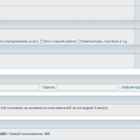
сы (предложение услуг)
,
Все о нашей работе
,
Компьютеры, ноутбуки и т.д.
Пароль:
Забыли па
стей (основано на активности пользователей за последние 5 минут)
3282
• Новый пользователь:
Dff