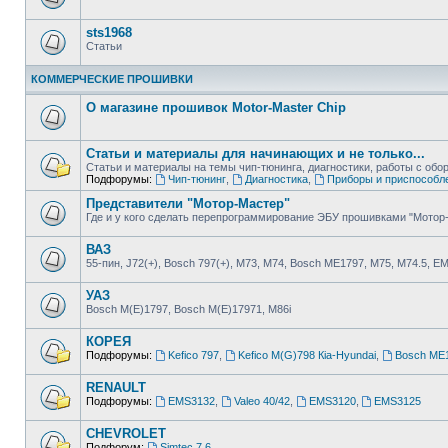
sts1968
Статьи
КОММЕРЧЕСКИЕ ПРОШИВКИ
О магазине прошивок Motor-Master Chip
Статьи и материалы для начинающих и не только...
Статьи и материалы на темы чип-тюнинга, диагностики, работы с о
Подфорумы:
Чип-тюнинг
,
Диагностика
,
Приборы и приспособл
Представители "Мотор-Мастер"
Где и у кого сделать перепрограммирование ЭБУ прошивками "Мотор
ВАЗ
55-пин, J72(+), Bosch 797(+), М73, М74, Bosch ME1797, М75, М74.5, E
УАЗ
Bosch M(E)1797, Bosch M(E)17971, М86i
КОРЕЯ
Подфорумы:
Kefico 797
,
Kefico M(G)798 Кia-Hyundai
,
Bosch ME1
RENAULT
Подфорумы:
EMS3132
,
Valeo 40/42
,
EMS3120
,
EMS3125
CHEVROLET
Подфорум:
Simtec 7.6