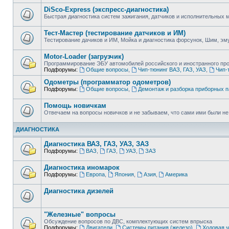
DiSco-Express (экспресс-диагностика)
Быстрая диагностика систем зажигания, датчиков и исполнительных
Тест-Мастер (тестирование датчиков и ИМ)
Тестирование дачиков и ИМ, Мойка и диагностика форсунок, Шим, эм
Motor-Loader (загрузчик)
Программирование ЭБУ автомобилей российского и иностранного пр
Подфорумы:
Общие вопросы
,
Чип-тюнинг ВАЗ, ГАЗ, УАЗ
,
Чип-
Одометры (программатор одометров)
Подфорумы:
Общие вопросы
,
Демонтаж и разборка приборных 
Помощь новичкам
Отвечаем на вопросы новичков и не забываем, что сами ими были не т
ДИАГНОСТИКА
Диагностика ВАЗ, ГАЗ, УАЗ, ЗАЗ
Подфорумы:
ВАЗ
,
ГАЗ
,
УАЗ
,
ЗАЗ
Диагностика иномарок
Подфорумы:
Европа
,
Япония
,
Азия
,
Америка
Диагностика дизелей
"Железные" вопросы
Обсуждение вопросов по ДВС, комплектующих систем впрыска
Подфорумы:
Двигатели
,
Системы питания (железо)
,
Ходовая ч