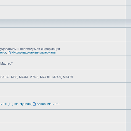
борудованием и необходимая информация
ения
,
Информационные материалы
-Мастер"
MS3132, М86, М74М, М74.8, М74.8+, М74.9, М74.91
7911(12) Кia-Hyundai
,
Bosch ME17921