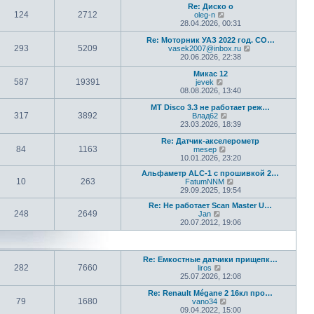
т
о
Re: Диско о
д
и
с
124
2712
П
oleg-n
н
к
л
е
28.04.2026, 00:31
е
п
е
р
м
о
д
е
Re: Моторник УАЗ 2022 год. СО…
у
с
н
293
5209
й
П
vasek2007@inbox.ru
с
л
е
т
е
20.06.2026, 22:38
о
е
м
и
р
о
д
у
к
е
Микас 12
б
н
с
587
19391
П
п
й
jevek
щ
е
о
е
о
т
08.08.2026, 13:40
е
м
о
р
с
и
н
у
б
е
л
к
МТ Disco 3.3 не работает реж…
и
с
щ
317
3892
й
е
П
п
Влад62
ю
о
е
т
д
е
о
23.03.2026, 18:39
о
н
и
н
р
с
б
и
к
е
е
л
Re: Датчик-акселерометр
щ
ю
84
1163
п
м
П
й
е
mesep
е
о
у
е
т
д
10.01.2026, 23:20
н
с
с
р
и
н
и
Альфаметр ALC-1 с прошивкой 2…
л
о
е
к
е
ю
10
263
П
FatumNNM
е
о
й
п
м
е
29.09.2025, 19:54
д
б
т
о
у
р
н
щ
и
с
с
Re: Не работает Scan Master U…
е
е
е
к
л
о
248
2649
П
Jan
й
м
н
п
е
о
е
20.07.2012, 19:06
т
у
и
о
д
б
р
и
с
ю
с
н
щ
е
к
о
л
е
е
й
п
о
е
м
н
т
о
б
д
у
и
Re: Емкостные датчики прищепк…
и
с
щ
н
с
ю
282
7660
П
liros
к
л
е
е
о
е
25.07.2026, 12:08
п
е
н
м
о
р
о
д
и
у
б
е
Re: Renault Mégane 2 16кл про…
с
н
ю
с
щ
79
1680
й
П
vano34
л
е
о
е
т
е
09.04.2022, 15:00