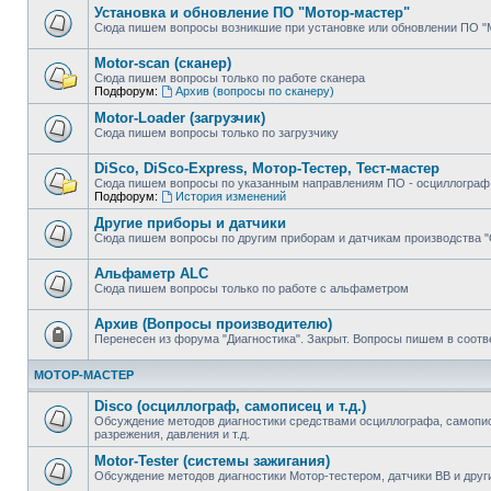
Установка и обновление ПО "Мотор-мастер"
Сюда пишем вопросы возникшие при установке или обновлении ПО "
Motor-scan (сканер)
Сюда пишем вопросы только по работе сканера
Подфорум:
Архив (вопросы по сканеру)
Motor-Loader (загрузчик)
Сюда пишем вопросы только по загрузчику
DiSco, DiSco-Express, Мотор-Тестер, Тест-мастер
Сюда пишем вопросы по указанным направлениям ПО - осциллограф, 
Подфорум:
История изменений
Другие приборы и датчики
Сюда пишем вопросы по другим приборам и датчикам производства 
Альфаметр ALC
Сюда пишем вопросы только по работе с альфаметром
Архив (Вопросы производителю)
Перенесен из форума "Диагностика". Закрыт. Вопросы пишем в соот
МОТОР-МАСТЕР
Disco (осциллограф, самописец и т.д.)
Обсуждение методов диагностики средствами осциллографа, самопис
разрежения, давления и т.д.
Motor-Tester (системы зажигания)
Обсуждение методов диагностики Мотор-тестером, датчики ВВ и дру