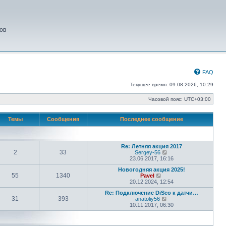
ов
FAQ
Текущее время: 09.08.2026, 10:29
Часовой пояс:
UTC+03:00
Темы
Сообщения
Последнее сообщение
Re: Летняя акция 2017
2
33
П
Sergey-56
е
23.06.2017, 16:16
р
Новогодняя акция 2025!
е
55
1340
П
Pavel
й
е
20.12.2024, 12:54
т
р
и
Re: Подключение DiSco к датчи…
е
к
31
393
П
anatoliy56
й
п
е
10.11.2017, 06:30
т
о
р
и
с
е
к
л
й
п
е