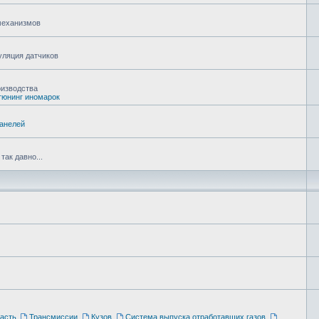
 механизмов
уляция датчиков
оизводства
тюнинг иномарок
панелей
ак давно...
асть
,
Трансмиссии
,
Кузов
,
Система выпуска отработавших газов
,