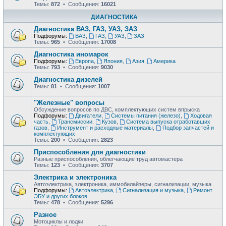
Темы:
872
• Сообщения:
16021
ДИАГНОСТИКА
Диагностика ВАЗ, ГАЗ, УАЗ, ЗАЗ
Подфорумы:
ВАЗ
,
ГАЗ
,
УАЗ
,
ЗАЗ
Темы:
965
• Сообщения:
17008
Диагностика иномарок
Подфорумы:
Европа
,
Япония
,
Азия
,
Америка
Темы:
793
• Сообщения:
9030
Диагностика дизелей
Темы:
81
• Сообщения:
1007
"Железные" вопросы
Обсуждение вопросов по ДВС, комплектующих систем впрыска
Подфорумы:
Двигатели
,
Системы питания (железо)
,
Ходовая
часть
,
Трансмиссии
,
Кузов
,
Система выпуска отработавших
газов
,
Инструмент и расходные материалы
,
Подбор запчастей и
комплектующих
Темы:
200
• Сообщения:
2823
Приспособления для диагностики
Разные приспособления, облегчающие труд автомастера
Темы:
123
• Сообщения:
3707
Электрика и электроника
Автоэлектрика, электроника, иммобилайзеры, сигнализации, музыка
Подфорумы:
Автоэлектрика
,
Сигнализация и музыка
,
Ремонт
ЭБУ и других блоков
Темы:
478
• Сообщения:
5296
Разное
Мотоциклы и лодки