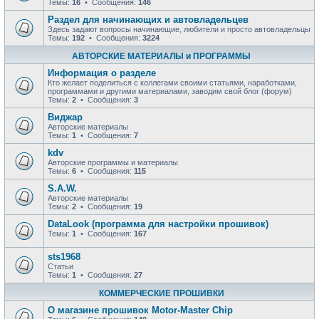
Темы:
16
• Сообщения:
146
Раздел для начинающих и автовладельцев
Здесь задают вопросы начинающие, любители и просто автовладельцы
Темы:
192
• Сообщения:
3224
АВТОРСКИЕ МАТЕРИАЛЫ и ПРОГРАММЫ
Информация о разделе
Кто желает поделиться с коллегами своими статьями, наработками,
программами и другими материалами, заводим свой блог (форум)
Темы:
2
• Сообщения:
3
Виджар
Авторские материалы
Темы:
1
• Сообщения:
7
kdv
Авторские программы и материалы
Темы:
6
• Сообщения:
115
S.A.W.
Авторские материалы
Темы:
2
• Сообщения:
19
DataLook (программа для настройки прошивок)
Темы:
1
• Сообщения:
167
sts1968
Статьи
Темы:
1
• Сообщения:
27
КОММЕРЧЕСКИЕ ПРОШИВКИ
О магазине прошивок Motor-Master Chip