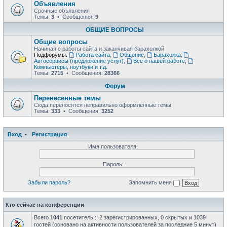
Объявления
Срочные объявления
Темы:
3
• Сообщения:
9
ОБЩИЕ ВОПРОСЫ
Общие вопросы
Начиная с работы сайта и заканчивая барахолкой
Подфорумы:
Работа сайта
,
Общение
,
Барахолка
,
Автосервисы (предложение услуг)
,
Все о нашей работе
,
Компьютеры, ноутбуки и т.д.
Темы:
2715
• Сообщения:
28366
Форум
Перенесенные темы
Сюда переносятся неправильно оформленные темы
Темы:
333
• Сообщения:
3252
Вход
•
Регистрация
Имя пользователя:
Пароль:
Забыли пароль?
Запомнить меня
Кто сейчас на конференции
Всего
1041
посетитель :: 2 зарегистрированных, 0 скрытых и 1039
гостей (основано на активности пользователей за последние 5 минут)