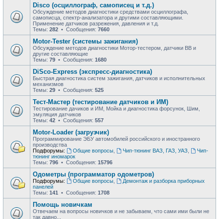
Disco (осциллограф, самописец и т.д.)
Обсуждение методов диагностики средствами осциллографа,
самописца, спектр-анализатора и другими составляющими.
Применение датчиков разрежения, давления и т.д.
Темы:
282
• Сообщения:
7660
Motor-Tester (системы зажигания)
Обсуждение методов диагностики Мотор-тестером, датчики ВВ и
другие составляющие
Темы:
79
• Сообщения:
1680
DiSco-Express (экспресс-диагностика)
Быстрая диагностика систем зажигания, датчиков и исполнительных
механизмов
Темы:
29
• Сообщения:
525
Тест-Мастер (тестирование датчиков и ИМ)
Тестирование дачиков и ИМ, Мойка и диагностика форсунок, Шим,
эмуляция датчиков
Темы:
42
• Сообщения:
557
Motor-Loader (загрузчик)
Программирование ЭБУ автомобилей российского и иностранного
производства
Подфорумы:
Общие вопросы
,
Чип-тюнинг ВАЗ, ГАЗ, УАЗ
,
Чип-
тюнинг иномарок
Темы:
796
• Сообщения:
15796
Одометры (программатор одометров)
Подфорумы:
Общие вопросы
,
Демонтаж и разборка приборных
панелей
Темы:
141
• Сообщения:
1708
Помощь новичкам
Отвечаем на вопросы новичков и не забываем, что сами ими были не
так давно...