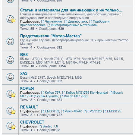
Темы:
6
• Сообщения:
140
Статьи и материалы для начинающих и не только...
Статьи и материалы на темы чип-тюнинга, диагностики, работы с
оборудованием и необходимая информация
Подфорумы:
Чип-тюнинг
,
Диагностика
,
Приборы и
приспособления
,
Информационные материалы
Темы:
55
• Сообщения:
639
Представители "Мотор-Мастер"
Где и у кого сделать перепрограммирование ЭБУ прошивками "Мотор-
Мастер"
Темы:
4
• Сообщения:
312
ВАЗ
55-пин, J72(+), Bosch 797(+), М73, М74, Bosch ME1797, М75, М74.5,
EMS3132, М86, М74М, М74.8, М74.8+, М74.9, М74.91
Темы:
18
• Сообщения:
7354
УАЗ
Bosch M(E)1797, Bosch M(E)17971, М86i
Темы:
4
• Сообщения:
592
КОРЕЯ
Подфорумы:
Kefico 797
,
Kefico M(G)798 Кia-Hyundai
,
Bosch
ME17911(12) Кia-Hyundai
,
Bosch ME17921
Темы:
8
• Сообщения:
481
RENAULT
Подфорумы:
EMS3132
,
Valeo 40/42
,
EMS3120
,
EMS3125
Темы:
8
• Сообщения:
727
CHEVROLET
Подфорум:
Simtec 7.6
Темы:
1
• Сообщения:
68