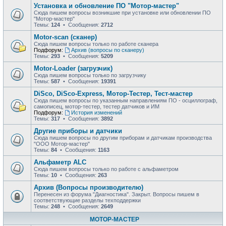
Установка и обновление ПО "Мотор-мастер"
Сюда пишем вопросы возникшие при установке или обновлении ПО
"Мотор-мастер"
Темы:
124
• Сообщения:
2712
Motor-scan (сканер)
Сюда пишем вопросы только по работе сканера
Подфорум:
Архив (вопросы по сканеру)
Темы:
293
• Сообщения:
5209
Motor-Loader (загрузчик)
Сюда пишем вопросы только по загрузчику
Темы:
587
• Сообщения:
19391
DiSco, DiSco-Express, Мотор-Тестер, Тест-мастер
Сюда пишем вопросы по указанным направлениям ПО - осциллограф,
самописец, мотор-тестер, тестер датчиков и ИМ
Подфорум:
История изменений
Темы:
317
• Сообщения:
3892
Другие приборы и датчики
Сюда пишем вопросы по другим приборам и датчикам производства
"ООО Мотор-мастер"
Темы:
84
• Сообщения:
1163
Альфаметр ALC
Сюда пишем вопросы только по работе с альфаметром
Темы:
10
• Сообщения:
263
Архив (Вопросы производителю)
Перенесен из форума "Диагностика". Закрыт. Вопросы пишем в
соответствующие разделы техподдержки
Темы:
248
• Сообщения:
2649
МОТОР-МАСТЕР