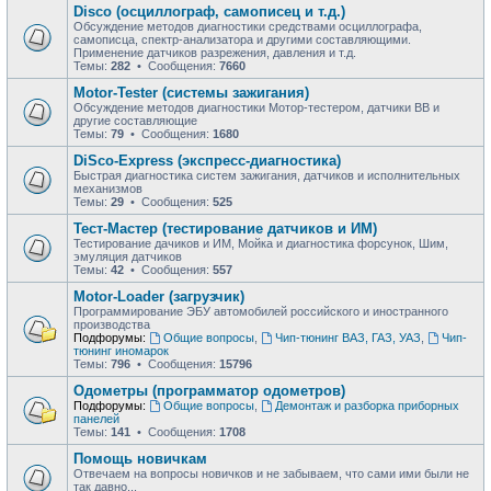
Disco (осциллограф, самописец и т.д.)
Обсуждение методов диагностики средствами осциллографа,
самописца, спектр-анализатора и другими составляющими.
Применение датчиков разрежения, давления и т.д.
Темы:
282
• Сообщения:
7660
Motor-Tester (системы зажигания)
Обсуждение методов диагностики Мотор-тестером, датчики ВВ и
другие составляющие
Темы:
79
• Сообщения:
1680
DiSco-Express (экспресс-диагностика)
Быстрая диагностика систем зажигания, датчиков и исполнительных
механизмов
Темы:
29
• Сообщения:
525
Тест-Мастер (тестирование датчиков и ИМ)
Тестирование дачиков и ИМ, Мойка и диагностика форсунок, Шим,
эмуляция датчиков
Темы:
42
• Сообщения:
557
Motor-Loader (загрузчик)
Программирование ЭБУ автомобилей российского и иностранного
производства
Подфорумы:
Общие вопросы
,
Чип-тюнинг ВАЗ, ГАЗ, УАЗ
,
Чип-
тюнинг иномарок
Темы:
796
• Сообщения:
15796
Одометры (программатор одометров)
Подфорумы:
Общие вопросы
,
Демонтаж и разборка приборных
панелей
Темы:
141
• Сообщения:
1708
Помощь новичкам
Отвечаем на вопросы новичков и не забываем, что сами ими были не
так давно...