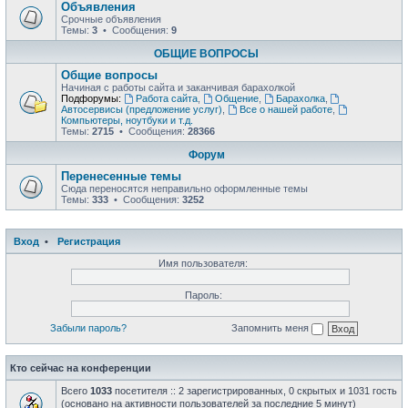
Объявления
Срочные объявления
Темы:
3
• Сообщения:
9
ОБЩИЕ ВОПРОСЫ
Общие вопросы
Начиная с работы сайта и заканчивая барахолкой
Подфорумы:
Работа сайта
,
Общение
,
Барахолка
,
Автосервисы (предложение услуг)
,
Все о нашей работе
,
Компьютеры, ноутбуки и т.д.
Темы:
2715
• Сообщения:
28366
Форум
Перенесенные темы
Сюда переносятся неправильно оформленные темы
Темы:
333
• Сообщения:
3252
Вход
•
Регистрация
Имя пользователя:
Пароль:
Забыли пароль?
Запомнить меня
Кто сейчас на конференции
Всего
1033
посетителя :: 2 зарегистрированных, 0 скрытых и 1031 гость
(основано на активности пользователей за последние 5 минут)