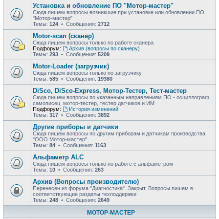
Установка и обновление ПО "Мотор-мастер"
Сюда пишем вопросы возникшие при установке или обновлении ПО
"Мотор-мастер"
Темы:
124
• Сообщения:
2712
Motor-scan (сканер)
Сюда пишем вопросы только по работе сканера
Подфорум:
Архив (вопросы по сканеру)
Темы:
293
• Сообщения:
5209
Motor-Loader (загрузчик)
Сюда пишем вопросы только по загрузчику
Темы:
585
• Сообщения:
19380
DiSco, DiSco-Express, Мотор-Тестер, Тест-мастер
Сюда пишем вопросы по указанным направлениям ПО - осциллограф,
самописец, мотор-тестер, тестер датчиков и ИМ
Подфорум:
История изменений
Темы:
317
• Сообщения:
3892
Другие приборы и датчики
Сюда пишем вопросы по другим приборам и датчикам производства
"ООО Мотор-мастер"
Темы:
84
• Сообщения:
1163
Альфаметр ALC
Сюда пишем вопросы только по работе с альфаметром
Темы:
10
• Сообщения:
263
Архив (Вопросы производителю)
Перенесен из форума "Диагностика". Закрыт. Вопросы пишем в
соответствующие разделы техподдержки
Темы:
248
• Сообщения:
2649
МОТОР-МАСТЕР