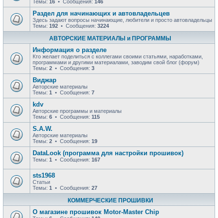
Темы:
16
• Сообщения:
146
Раздел для начинающих и автовладельцев
Здесь задают вопросы начинающие, любители и просто автовладельцы
Темы:
192
• Сообщения:
3224
АВТОРСКИЕ МАТЕРИАЛЫ и ПРОГРАММЫ
Информация о разделе
Кто желает поделиться с коллегами своими статьями, наработками,
программами и другими материалами, заводим свой блог (форум)
Темы:
2
• Сообщения:
3
Виджар
Авторские материалы
Темы:
1
• Сообщения:
7
kdv
Авторские программы и материалы
Темы:
6
• Сообщения:
115
S.A.W.
Авторские материалы
Темы:
2
• Сообщения:
19
DataLook (программа для настройки прошивок)
Темы:
1
• Сообщения:
167
sts1968
Статьи
Темы:
1
• Сообщения:
27
КОММЕРЧЕСКИЕ ПРОШИВКИ
О магазине прошивок Motor-Master Chip