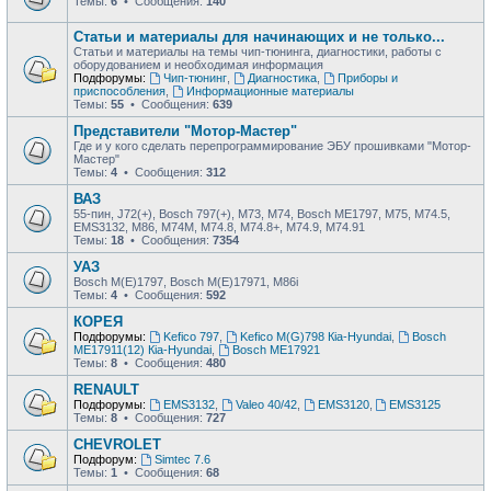
Темы:
6
• Сообщения:
140
Статьи и материалы для начинающих и не только...
Статьи и материалы на темы чип-тюнинга, диагностики, работы с
оборудованием и необходимая информация
Подфорумы:
Чип-тюнинг
,
Диагностика
,
Приборы и
приспособления
,
Информационные материалы
Темы:
55
• Сообщения:
639
Представители "Мотор-Мастер"
Где и у кого сделать перепрограммирование ЭБУ прошивками "Мотор-
Мастер"
Темы:
4
• Сообщения:
312
ВАЗ
55-пин, J72(+), Bosch 797(+), М73, М74, Bosch ME1797, М75, М74.5,
EMS3132, М86, М74М, М74.8, М74.8+, М74.9, М74.91
Темы:
18
• Сообщения:
7354
УАЗ
Bosch M(E)1797, Bosch M(E)17971, М86i
Темы:
4
• Сообщения:
592
КОРЕЯ
Подфорумы:
Kefico 797
,
Kefico M(G)798 Кia-Hyundai
,
Bosch
ME17911(12) Кia-Hyundai
,
Bosch ME17921
Темы:
8
• Сообщения:
480
RENAULT
Подфорумы:
EMS3132
,
Valeo 40/42
,
EMS3120
,
EMS3125
Темы:
8
• Сообщения:
727
CHEVROLET
Подфорум:
Simtec 7.6
Темы:
1
• Сообщения:
68