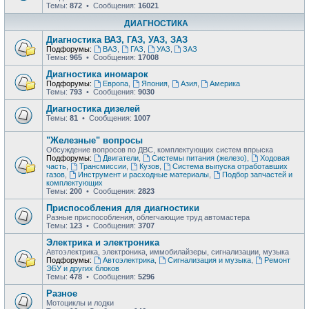
Темы:
872
• Сообщения:
16021
ДИАГНОСТИКА
Диагностика ВАЗ, ГАЗ, УАЗ, ЗАЗ
Подфорумы:
ВАЗ
,
ГАЗ
,
УАЗ
,
ЗАЗ
Темы:
965
• Сообщения:
17008
Диагностика иномарок
Подфорумы:
Европа
,
Япония
,
Азия
,
Америка
Темы:
793
• Сообщения:
9030
Диагностика дизелей
Темы:
81
• Сообщения:
1007
"Железные" вопросы
Обсуждение вопросов по ДВС, комплектующих систем впрыска
Подфорумы:
Двигатели
,
Системы питания (железо)
,
Ходовая
часть
,
Трансмиссии
,
Кузов
,
Система выпуска отработавших
газов
,
Инструмент и расходные материалы
,
Подбор запчастей и
комплектующих
Темы:
200
• Сообщения:
2823
Приспособления для диагностики
Разные приспособления, облегчающие труд автомастера
Темы:
123
• Сообщения:
3707
Электрика и электроника
Автоэлектрика, электроника, иммобилайзеры, сигнализации, музыка
Подфорумы:
Автоэлектрика
,
Сигнализация и музыка
,
Ремонт
ЭБУ и других блоков
Темы:
478
• Сообщения:
5296
Разное
Мотоциклы и лодки