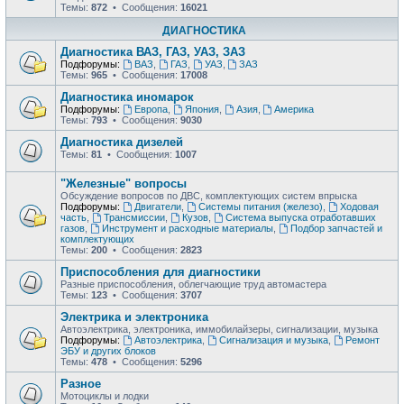
Темы:
872
• Сообщения:
16021
ДИАГНОСТИКА
Диагностика ВАЗ, ГАЗ, УАЗ, ЗАЗ
Подфорумы:
ВАЗ
,
ГАЗ
,
УАЗ
,
ЗАЗ
Темы:
965
• Сообщения:
17008
Диагностика иномарок
Подфорумы:
Европа
,
Япония
,
Азия
,
Америка
Темы:
793
• Сообщения:
9030
Диагностика дизелей
Темы:
81
• Сообщения:
1007
"Железные" вопросы
Обсуждение вопросов по ДВС, комплектующих систем впрыска
Подфорумы:
Двигатели
,
Системы питания (железо)
,
Ходовая
часть
,
Трансмиссии
,
Кузов
,
Система выпуска отработавших
газов
,
Инструмент и расходные материалы
,
Подбор запчастей и
комплектующих
Темы:
200
• Сообщения:
2823
Приспособления для диагностики
Разные приспособления, облегчающие труд автомастера
Темы:
123
• Сообщения:
3707
Электрика и электроника
Автоэлектрика, электроника, иммобилайзеры, сигнализации, музыка
Подфорумы:
Автоэлектрика
,
Сигнализация и музыка
,
Ремонт
ЭБУ и других блоков
Темы:
478
• Сообщения:
5296
Разное
Мотоциклы и лодки