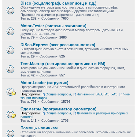
Disco (осциллограф, самописец и т.д.)
Обсуждение методов диагностики средствами осциллографа,
самописца, спектр-анализатора и другими составляющими.
Применение датчиков разрежения, давления и т.д.
Темы:
282
• Сообщения:
7660
Motor-Tester (системы зажигания)
Обсуждение методов диагностики Мотор-тестером, датчики ВВ и
другие составляющие
Темы:
79
• Сообщения:
1680
DiSco-Express (экспресс-диагностика)
Быстрая диагностика систем зажигания, датчиков и исполнительных
механизмов
Темы:
29
• Сообщения:
525
Тест-Мастер (тестирование датчиков и ИМ)
Тестирование дачиков и ИМ, Мойка и диагностика форсунок, Шим,
эмуляция датчиков
Темы:
42
• Сообщения:
557
Motor-Loader (загрузчик)
Программирование ЭБУ автомобилей российского и иностранного
производства
Подфорумы:
Общие вопросы
,
Чип-тюнинг ВАЗ, ГАЗ, УАЗ
,
Чип-
тюнинг иномарок
Темы:
796
• Сообщения:
15796
Одометры (программатор одометров)
Подфорумы:
Общие вопросы
,
Демонтаж и разборка приборных
панелей
Темы:
141
• Сообщения:
1708
Помощь новичкам
Отвечаем на вопросы новичков и не забываем, что сами ими были не
так давно...