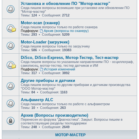
Установка и обновление ПО "Мотор-мастер"
Сюда пишем вопросы возникшие при установке или обновлении ПО
"Мотор-мастер"
Темы:
124
• Сообщения:
2712
Motor-scan (сканер)
Сюда пишем вопросы только по работе сканера
Подфорум:
Архив (вопросы по сканеру)
Темы:
293
• Сообщения:
5209
Motor-Loader (загрузчик)
Сюда пишем вопросы только по загрузчику
Темы:
586
• Сообщения:
19383
DiSco, DiSco-Express, Мотор-Тестер, Тест-мастер
Сюда пишем вопросы по указанным направлениям ПО - осциллограф,
самописец, мотор-тестер, тестер датчиков и ИМ
Подфорум:
История изменений
Темы:
317
• Сообщения:
3892
Другие приборы и датчики
Сюда пишем вопросы по другим приборам и датчикам производства
"ООО Мотор-мастер"
Темы:
84
• Сообщения:
1163
Альфаметр ALC
Сюда пишем вопросы только по работе с альфаметром
Темы:
10
• Сообщения:
263
Архив (Вопросы производителю)
Перенесен из форума "Диагностика". Закрыт. Вопросы пишем в
соответствующие разделы техподдержки
Темы:
248
• Сообщения:
2649
МОТОР-МАСТЕР