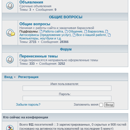
Объявления
Срочные объявления
Темы:
3
• Сообщения:
9
ОБЩИЕ ВОПРОСЫ
Общие вопросы
Начиная с работы сайта и заканчивая барахолкой
Подфорумы:
Работа сайта
,
Общение
,
Барахолка
,
Автосервисы (предложение услуг)
,
Все о нашей работе
,
Компьютеры, ноутбуки и т.д.
Темы:
2715
• Сообщения:
28366
Форум
Перенесенные темы
Сюда переносятся неправильно оформленные темы
Темы:
333
• Сообщения:
3252
Вход
•
Регистрация
Имя пользователя:
Пароль:
Забыли пароль?
Запомнить меня
Кто сейчас на конференции
Всего
911
посетителей :: 3 зарегистрированных, 0 скрытых и 908 гостей
(основано на активности пользователей за последние 5 минут)