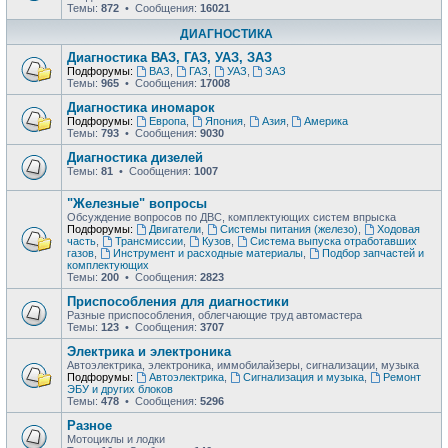
Темы:
872
• Сообщения:
16021
ДИАГНОСТИКА
Диагностика ВАЗ, ГАЗ, УАЗ, ЗАЗ
Подфорумы:
ВАЗ
,
ГАЗ
,
УАЗ
,
ЗАЗ
Темы:
965
• Сообщения:
17008
Диагностика иномарок
Подфорумы:
Европа
,
Япония
,
Азия
,
Америка
Темы:
793
• Сообщения:
9030
Диагностика дизелей
Темы:
81
• Сообщения:
1007
"Железные" вопросы
Обсуждение вопросов по ДВС, комплектующих систем впрыска
Подфорумы:
Двигатели
,
Системы питания (железо)
,
Ходовая
часть
,
Трансмиссии
,
Кузов
,
Система выпуска отработавших
газов
,
Инструмент и расходные материалы
,
Подбор запчастей и
комплектующих
Темы:
200
• Сообщения:
2823
Приспособления для диагностики
Разные приспособления, облегчающие труд автомастера
Темы:
123
• Сообщения:
3707
Электрика и электроника
Автоэлектрика, электроника, иммобилайзеры, сигнализации, музыка
Подфорумы:
Автоэлектрика
,
Сигнализация и музыка
,
Ремонт
ЭБУ и других блоков
Темы:
478
• Сообщения:
5296
Разное
Мотоциклы и лодки