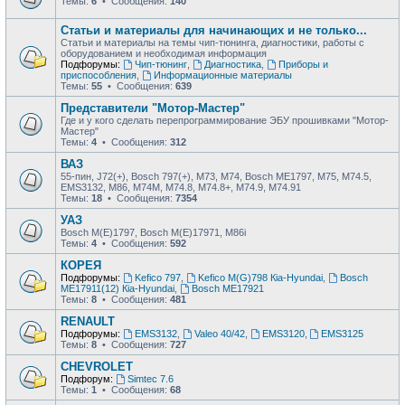
Темы:
6
• Сообщения:
140
Статьи и материалы для начинающих и не только...
Статьи и материалы на темы чип-тюнинга, диагностики, работы с
оборудованием и необходимая информация
Подфорумы:
Чип-тюнинг
,
Диагностика
,
Приборы и
приспособления
,
Информационные материалы
Темы:
55
• Сообщения:
639
Представители "Мотор-Мастер"
Где и у кого сделать перепрограммирование ЭБУ прошивками "Мотор-
Мастер"
Темы:
4
• Сообщения:
312
ВАЗ
55-пин, J72(+), Bosch 797(+), М73, М74, Bosch ME1797, М75, М74.5,
EMS3132, М86, М74М, М74.8, М74.8+, М74.9, М74.91
Темы:
18
• Сообщения:
7354
УАЗ
Bosch M(E)1797, Bosch M(E)17971, М86i
Темы:
4
• Сообщения:
592
КОРЕЯ
Подфорумы:
Kefico 797
,
Kefico M(G)798 Кia-Hyundai
,
Bosch
ME17911(12) Кia-Hyundai
,
Bosch ME17921
Темы:
8
• Сообщения:
481
RENAULT
Подфорумы:
EMS3132
,
Valeo 40/42
,
EMS3120
,
EMS3125
Темы:
8
• Сообщения:
727
CHEVROLET
Подфорум:
Simtec 7.6
Темы:
1
• Сообщения:
68