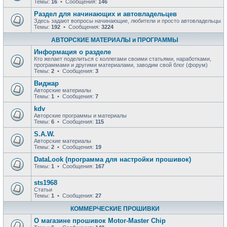
Темы:
16
• Сообщения:
146
Раздел для начинающих и автовладельцев
Здесь задают вопросы начинающие, любители и просто автовладельцы
Темы:
192
• Сообщения:
3224
АВТОРСКИЕ МАТЕРИАЛЫ и ПРОГРАММЫ
Информация о разделе
Кто желает поделиться с коллегами своими статьями, наработками,
программами и другими материалами, заводим свой блог (форум)
Темы:
2
• Сообщения:
3
Виджар
Авторские материалы
Темы:
1
• Сообщения:
7
kdv
Авторские программы и материалы
Темы:
6
• Сообщения:
115
S.A.W.
Авторские материалы
Темы:
2
• Сообщения:
19
DataLook (программа для настройки прошивок)
Темы:
1
• Сообщения:
167
sts1968
Статьи
Темы:
1
• Сообщения:
27
КОММЕРЧЕСКИЕ ПРОШИВКИ
О магазине прошивок Motor-Master Chip