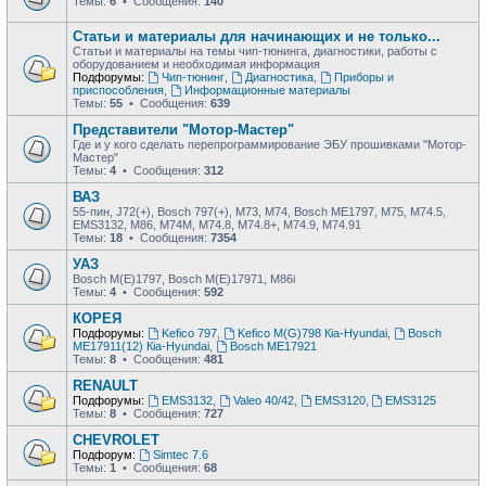
Темы:
6
• Сообщения:
140
Статьи и материалы для начинающих и не только...
Статьи и материалы на темы чип-тюнинга, диагностики, работы с
оборудованием и необходимая информация
Подфорумы:
Чип-тюнинг
,
Диагностика
,
Приборы и
приспособления
,
Информационные материалы
Темы:
55
• Сообщения:
639
Представители "Мотор-Мастер"
Где и у кого сделать перепрограммирование ЭБУ прошивками "Мотор-
Мастер"
Темы:
4
• Сообщения:
312
ВАЗ
55-пин, J72(+), Bosch 797(+), М73, М74, Bosch ME1797, М75, М74.5,
EMS3132, М86, М74М, М74.8, М74.8+, М74.9, М74.91
Темы:
18
• Сообщения:
7354
УАЗ
Bosch M(E)1797, Bosch M(E)17971, М86i
Темы:
4
• Сообщения:
592
КОРЕЯ
Подфорумы:
Kefico 797
,
Kefico M(G)798 Кia-Hyundai
,
Bosch
ME17911(12) Кia-Hyundai
,
Bosch ME17921
Темы:
8
• Сообщения:
481
RENAULT
Подфорумы:
EMS3132
,
Valeo 40/42
,
EMS3120
,
EMS3125
Темы:
8
• Сообщения:
727
CHEVROLET
Подфорум:
Simtec 7.6
Темы:
1
• Сообщения:
68