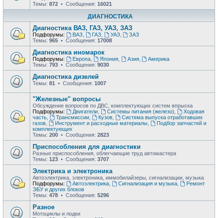
Темы:
872
• Сообщения:
16021
ДИАГНОСТИКА
Диагностика ВАЗ, ГАЗ, УАЗ, ЗАЗ
Подфорумы:
ВАЗ
,
ГАЗ
,
УАЗ
,
ЗАЗ
Темы:
965
• Сообщения:
17008
Диагностика иномарок
Подфорумы:
Европа
,
Япония
,
Азия
,
Америка
Темы:
793
• Сообщения:
9030
Диагностика дизелей
Темы:
81
• Сообщения:
1007
"Железные" вопросы
Обсуждение вопросов по ДВС, комплектующих систем впрыска
Подфорумы:
Двигатели
,
Системы питания (железо)
,
Ходовая
часть
,
Трансмиссии
,
Кузов
,
Система выпуска отработавших
газов
,
Инструмент и расходные материалы
,
Подбор запчастей и
комплектующих
Темы:
200
• Сообщения:
2823
Приспособления для диагностики
Разные приспособления, облегчающие труд автомастера
Темы:
123
• Сообщения:
3707
Электрика и электроника
Автоэлектрика, электроника, иммобилайзеры, сигнализации, музыка
Подфорумы:
Автоэлектрика
,
Сигнализация и музыка
,
Ремонт
ЭБУ и других блоков
Темы:
478
• Сообщения:
5296
Разное
Мотоциклы и лодки