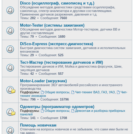
Disco (осциллограф, самописец и т.д.)
Обсуждение методов диагностики средствами осциллографа,
самописца, спектр-анализатора и другими составляющими.
Применение датчиков разрежения, давления и т.д.
Темы:
282
• Сообщения:
7660
Motor-Tester (системы зажигания)
Обсуждение методов диагностики Мотор-тестером, датчики ВВ и
другие составляющие
Темы:
79
• Сообщения:
1680
DiSco-Express (экспресс-диагностика)
Быстрая диагностика систем зажигания, датчиков и исполнительных
механизмов
Темы:
29
• Сообщения:
525
Тест-Мастер (тестирование датчиков и ИМ)
Тестирование дачиков и ИМ, Мойка и диагностика форсунок, Шим,
эмуляция датчиков
Темы:
42
• Сообщения:
557
Motor-Loader (загрузчик)
Программирование ЭБУ автомобилей российского и иностранного
производства
Подфорумы:
Общие вопросы
,
Чип-тюнинг ВАЗ, ГАЗ, УАЗ
,
Чип-
тюнинг иномарок
Темы:
796
• Сообщения:
15796
Одометры (программатор одометров)
Подфорумы:
Общие вопросы
,
Демонтаж и разборка приборных
панелей
Темы:
141
• Сообщения:
1708
Помощь новичкам
Отвечаем на вопросы новичков и не забываем, что сами ими были не
так давно...