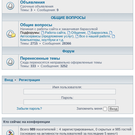
Объявления
Срочные объявления
Темы:
3
• Сообщения:
9
ОБЩИЕ ВОПРОСЫ
Общие вопросы
Начиная с работы сайта и заканчивая барахолкой
Подфорумы:
Работа сайта
,
Общение
,
Барахолка
,
Автосервисы (предложение услуг)
,
Все о нашей работе
,
Компьютеры, ноутбуки и т.д.
Темы:
2715
• Сообщения:
28366
Форум
Перенесенные темы
Сюда переносятся неправильно оформленные темы
Темы:
333
• Сообщения:
3252
Вход
•
Регистрация
Имя пользователя:
Пароль:
Забыли пароль?
Запомнить меня
Кто сейчас на конференции
Всего
989
посетителей :: 4 зарегистрированных, 0 скрытых и 985 гостей
(основано на активности пользователей за последние 5 минут)