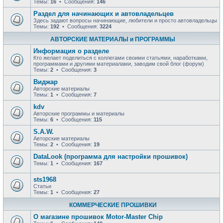
Темы:
16
• Сообщения:
146
Раздел для начинающих и автовладельцев
Здесь задают вопросы начинающие, любители и просто автовладельцы
Темы:
192
• Сообщения:
3224
АВТОРСКИЕ МАТЕРИАЛЫ и ПРОГРАММЫ
Информация о разделе
Кто желает поделиться с коллегами своими статьями, наработками,
программами и другими материалами, заводим свой блог (форум)
Темы:
2
• Сообщения:
3
Виджар
Авторские материалы
Темы:
1
• Сообщения:
7
kdv
Авторские программы и материалы
Темы:
6
• Сообщения:
115
S.A.W.
Авторские материалы
Темы:
2
• Сообщения:
19
DataLook (программа для настройки прошивок)
Темы:
1
• Сообщения:
167
sts1968
Статьи
Темы:
1
• Сообщения:
27
КОММЕРЧЕСКИЕ ПРОШИВКИ
О магазине прошивок Motor-Master Chip