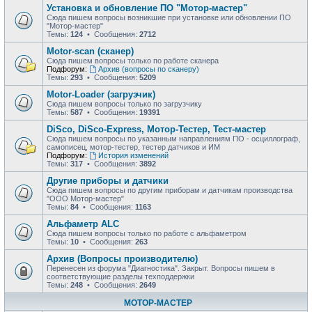
Установка и обновление ПО "Мотор-мастер"
Сюда пишем вопросы возникшие при установке или обновлении ПО
"Мотор-мастер"
Темы:
124
• Сообщения:
2712
Motor-scan (сканер)
Сюда пишем вопросы только по работе сканера
Подфорум:
Архив (вопросы по сканеру)
Темы:
293
• Сообщения:
5209
Motor-Loader (загрузчик)
Сюда пишем вопросы только по загрузчику
Темы:
587
• Сообщения:
19391
DiSco, DiSco-Express, Мотор-Тестер, Тест-мастер
Сюда пишем вопросы по указанным направлениям ПО - осциллограф,
самописец, мотор-тестер, тестер датчиков и ИМ
Подфорум:
История изменений
Темы:
317
• Сообщения:
3892
Другие приборы и датчики
Сюда пишем вопросы по другим приборам и датчикам производства
"ООО Мотор-мастер"
Темы:
84
• Сообщения:
1163
Альфаметр ALC
Сюда пишем вопросы только по работе с альфаметром
Темы:
10
• Сообщения:
263
Архив (Вопросы производителю)
Перенесен из форума "Диагностика". Закрыт. Вопросы пишем в
соответствующие разделы техподдержки
Темы:
248
• Сообщения:
2649
МОТОР-МАСТЕР