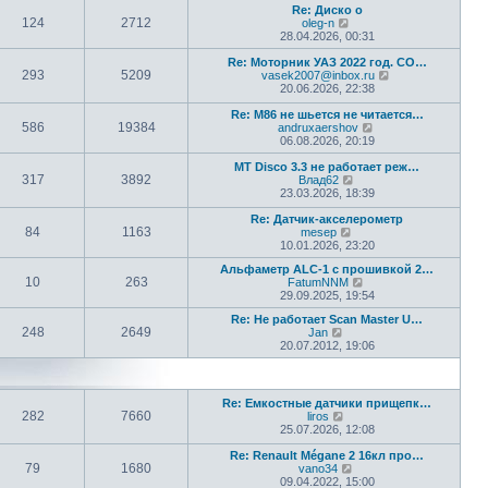
т
о
Re: Диско о
д
и
с
124
2712
П
oleg-n
н
к
л
е
28.04.2026, 00:31
е
п
е
р
м
о
д
е
Re: Моторник УАЗ 2022 год. СО…
у
с
н
293
5209
й
П
vasek2007@inbox.ru
с
л
е
т
е
20.06.2026, 22:38
о
е
м
и
р
о
д
у
к
е
Re: М86 не шьется не читается…
б
н
с
586
19384
п
П
й
andruxaershov
щ
е
о
о
е
т
06.08.2026, 20:19
е
м
о
с
р
и
н
у
б
л
е
к
МТ Disco 3.3 не работает реж…
и
с
щ
317
3892
е
П
й
п
Влад62
ю
о
е
д
е
т
о
23.03.2026, 18:39
о
н
н
р
и
с
б
и
е
е
к
л
Re: Датчик-акселерометр
щ
ю
84
1163
м
П
й
п
е
mesep
е
у
е
т
о
д
10.01.2026, 23:20
н
с
р
и
с
н
и
Альфаметр ALC-1 с прошивкой 2…
о
е
к
л
е
ю
10
263
П
FatumNNM
о
й
п
е
м
е
29.09.2025, 19:54
б
т
о
д
у
р
щ
и
с
н
с
Re: Не работает Scan Master U…
е
е
к
л
е
о
248
2649
П
Jan
й
н
п
е
м
о
е
20.07.2012, 19:06
т
и
о
д
у
б
р
и
ю
с
н
с
щ
е
к
л
е
о
е
й
п
е
м
о
н
т
о
д
у
б
и
Re: Емкостные датчики прищепк…
и
с
н
с
щ
ю
282
7660
П
liros
к
л
е
о
е
е
25.07.2026, 12:08
п
е
м
о
н
р
о
д
у
б
и
е
Re: Renault Mégane 2 16кл про…
с
н
с
щ
ю
79
1680
й
П
vano34
л
е
о
е
т
е
09.04.2022, 15:00