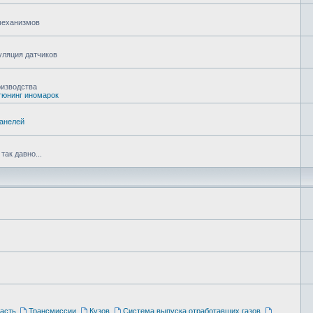
 механизмов
уляция датчиков
оизводства
тюнинг иномарок
панелей
ак давно...
асть
,
Трансмиссии
,
Кузов
,
Система выпуска отработавших газов
,