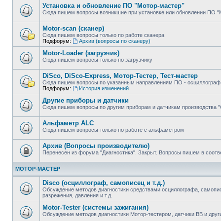
Установка и обновление ПО "Мотор-мастер"
Сюда пишем вопросы возникшие при установке или обновлении ПО "
Motor-scan (сканер)
Сюда пишем вопросы только по работе сканера
Подфорум:
Архив (вопросы по сканеру)
Motor-Loader (загрузчик)
Сюда пишем вопросы только по загрузчику
DiSco, DiSco-Express, Мотор-Тестер, Тест-мастер
Сюда пишем вопросы по указанным направлениям ПО - осциллограф, 
Подфорум:
История изменений
Другие приборы и датчики
Сюда пишем вопросы по другим приборам и датчикам производства 
Альфаметр ALC
Сюда пишем вопросы только по работе с альфаметром
Архив (Вопросы производителю)
Перенесен из форума "Диагностика". Закрыт. Вопросы пишем в соот
МОТОР-МАСТЕР
Disco (осциллограф, самописец и т.д.)
Обсуждение методов диагностики средствами осциллографа, самопис
разрежения, давления и т.д.
Motor-Tester (системы зажигания)
Обсуждение методов диагностики Мотор-тестером, датчики ВВ и дру