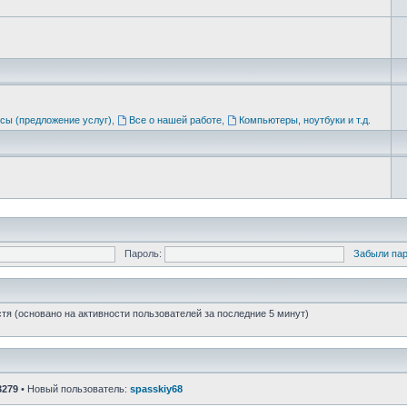
сы (предложение услуг)
,
Все о нашей работе
,
Компьютеры, ноутбуки и т.д.
Пароль:
Забыли па
стя (основано на активности пользователей за последние 5 минут)
3279
• Новый пользователь:
spasskiy68