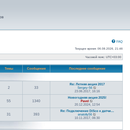
ов
FAQ
Текущее время: 06.08.2026, 21:46
Часовой пояс:
UTC+03:00
Темы
Сообщения
Последнее сообщение
Re: Летняя акция 2017
2
33
П
Sergey-56
е
23.06.2017, 16:16
р
Новогодняя акция 2025!
е
55
1340
П
Pavel
й
е
20.12.2024, 12:54
т
р
и
Re: Подключение DiSco к датчи…
е
к
31
393
П
anatoliy56
й
п
е
10.11.2017, 06:30
т
о
р
и
с
е
к
л
й
п
е