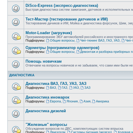
DiSco-Express (экспресс-диагностика)
Быстрая диагностика систем зажигания, датчиков и исполнительных
Тест-Мастер (тестирование датчиков и ИМ)
Тестирование дачиков и ИМ, Мойка и диагностика форсунок, Шим, эм
Motor-Loader (загрузчик)
Программирование ЭБУ автомобилей российского и иностранного пр
Подфорумы:
Общие вопросы
,
Чип-тюнинг ВАЗ, ГАЗ, УАЗ
,
Чип-
Одометры (программатор одометров)
Подфорумы:
Общие вопросы
,
Демонтаж и разборка приборных 
Помощь новичкам
Отвечаем на вопросы новичков и не забываем, что сами ими были не т
ДИАГНОСТИКА
Диагностика ВАЗ, ГАЗ, УАЗ, ЗАЗ
Подфорумы:
ВАЗ
,
ГАЗ
,
УАЗ
,
ЗАЗ
Диагностика иномарок
Подфорумы:
Европа
,
Япония
,
Азия
,
Америка
Диагностика дизелей
"Железные" вопросы
Обсуждение вопросов по ДВС, комплектующих систем впрыска
Подфорумы:
Двигатели
,
Системы питания (железо)
,
Ходовая ч