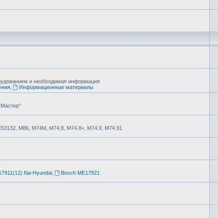
борудованием и необходимая информация
ения
,
Информационные материалы
-Мастер"
MS3132, М86, М74М, М74.8, М74.8+, М74.9, М74.91
7911(12) Кia-Hyundai
,
Bosch ME17921