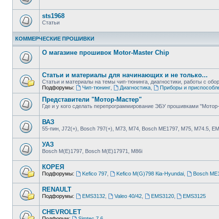
sts1968
Статьи
КОММЕРЧЕСКИЕ ПРОШИВКИ
О магазине прошивок Motor-Master Chip
Статьи и материалы для начинающих и не только...
Статьи и материалы на темы чип-тюнинга, диагностики, работы с о
Подфорумы:
Чип-тюнинг
,
Диагностика
,
Приборы и приспособл
Представители "Мотор-Мастер"
Где и у кого сделать перепрограммирование ЭБУ прошивками "Мотор
ВАЗ
55-пин, J72(+), Bosch 797(+), М73, М74, Bosch ME1797, М75, М74.5, E
УАЗ
Bosch M(E)1797, Bosch M(E)17971, М86i
КОРЕЯ
Подфорумы:
Kefico 797
,
Kefico M(G)798 Кia-Hyundai
,
Bosch ME1
RENAULT
Подфорумы:
EMS3132
,
Valeo 40/42
,
EMS3120
,
EMS3125
CHEVROLET
Подфорум:
Simtec 7.6