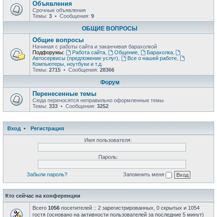
Объявления
Срочные объявления
Темы:
3
• Сообщения:
9
ОБЩИЕ ВОПРОСЫ
Общие вопросы
Начиная с работы сайта и заканчивая барахолкой
Подфорумы:
Работа сайта
,
Общение
,
Барахолка
,
Автосервисы (предложение услуг)
,
Все о нашей работе
,
Компьютеры, ноутбуки и т.д.
Темы:
2715
• Сообщения:
28366
Форум
Перенесенные темы
Сюда переносятся неправильно оформленные темы
Темы:
333
• Сообщения:
3252
Вход
•
Регистрация
Имя пользователя:
Пароль:
Забыли пароль?
Запомнить меня
Кто сейчас на конференции
Всего
1056
посетителей :: 2 зарегистрированных, 0 скрытых и 1054
гостя (основано на активности пользователей за последние 5 минут)