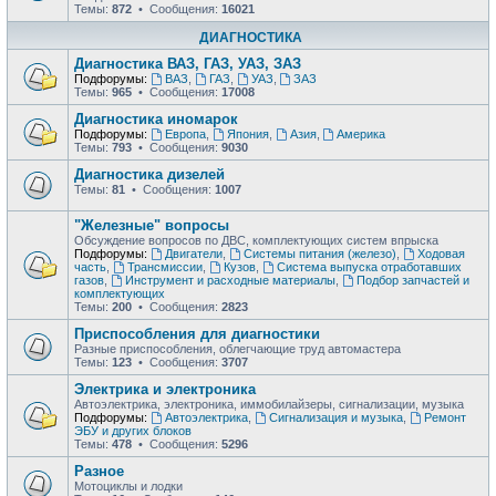
Темы:
872
• Сообщения:
16021
ДИАГНОСТИКА
Диагностика ВАЗ, ГАЗ, УАЗ, ЗАЗ
Подфорумы:
ВАЗ
,
ГАЗ
,
УАЗ
,
ЗАЗ
Темы:
965
• Сообщения:
17008
Диагностика иномарок
Подфорумы:
Европа
,
Япония
,
Азия
,
Америка
Темы:
793
• Сообщения:
9030
Диагностика дизелей
Темы:
81
• Сообщения:
1007
"Железные" вопросы
Обсуждение вопросов по ДВС, комплектующих систем впрыска
Подфорумы:
Двигатели
,
Системы питания (железо)
,
Ходовая
часть
,
Трансмиссии
,
Кузов
,
Система выпуска отработавших
газов
,
Инструмент и расходные материалы
,
Подбор запчастей и
комплектующих
Темы:
200
• Сообщения:
2823
Приспособления для диагностики
Разные приспособления, облегчающие труд автомастера
Темы:
123
• Сообщения:
3707
Электрика и электроника
Автоэлектрика, электроника, иммобилайзеры, сигнализации, музыка
Подфорумы:
Автоэлектрика
,
Сигнализация и музыка
,
Ремонт
ЭБУ и других блоков
Темы:
478
• Сообщения:
5296
Разное
Мотоциклы и лодки