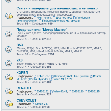
Темы:
6
• Сообщения:
140
Статьи и материалы для начинающих и не только...
Статьи и материалы на темы чип-тюнинга, диагностики, работы с
оборудованием и необходимая информация
Подфорумы:
Чип-тюнинг
,
Диагностика
,
Приборы и
приспособления
,
Информационные материалы
Темы:
55
• Сообщения:
639
Представители "Мотор-Мастер"
Где и у кого сделать перепрограммирование ЭБУ прошивками "Мотор-
Мастер"
Темы:
4
• Сообщения:
312
ВАЗ
55-пин, J72(+), Bosch 797(+), М73, М74, Bosch ME1797, М75, М74.5,
EMS3132, М86, М74М, М74.8, М74.8+, М74.9, М74.91
Темы:
18
• Сообщения:
7354
УАЗ
Bosch M(E)1797, Bosch M(E)17971, М86i
Темы:
4
• Сообщения:
592
КОРЕЯ
Подфорумы:
Kefico 797
,
Kefico M(G)798 Кia-Hyundai
,
Bosch
ME17911(12) Кia-Hyundai
,
Bosch ME17921
Темы:
8
• Сообщения:
481
RENAULT
Подфорумы:
EMS3132
,
Valeo 40/42
,
EMS3120
,
EMS3125
Темы:
8
• Сообщения:
727
CHEVROLET
Подфорум:
Simtec 7.6
Темы:
1
• Сообщения:
68