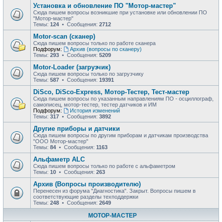
Установка и обновление ПО "Мотор-мастер"
Сюда пишем вопросы возникшие при установке или обновлении ПО
"Мотор-мастер"
Темы:
124
• Сообщения:
2712
Motor-scan (сканер)
Сюда пишем вопросы только по работе сканера
Подфорум:
Архив (вопросы по сканеру)
Темы:
293
• Сообщения:
5209
Motor-Loader (загрузчик)
Сюда пишем вопросы только по загрузчику
Темы:
587
• Сообщения:
19391
DiSco, DiSco-Express, Мотор-Тестер, Тест-мастер
Сюда пишем вопросы по указанным направлениям ПО - осциллограф,
самописец, мотор-тестер, тестер датчиков и ИМ
Подфорум:
История изменений
Темы:
317
• Сообщения:
3892
Другие приборы и датчики
Сюда пишем вопросы по другим приборам и датчикам производства
"ООО Мотор-мастер"
Темы:
84
• Сообщения:
1163
Альфаметр ALC
Сюда пишем вопросы только по работе с альфаметром
Темы:
10
• Сообщения:
263
Архив (Вопросы производителю)
Перенесен из форума "Диагностика". Закрыт. Вопросы пишем в
соответствующие разделы техподдержки
Темы:
248
• Сообщения:
2649
МОТОР-МАСТЕР