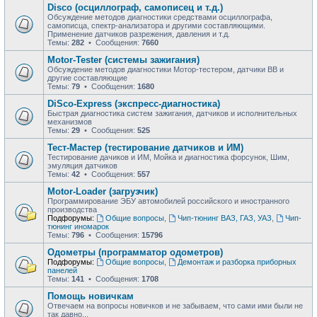
Disco (осциллограф, самописец и т.д.)
Обсуждение методов диагностики средствами осциллографа,
самописца, спектр-анализатора и другими составляющими.
Применение датчиков разрежения, давления и т.д.
Темы:
282
• Сообщения:
7660
Motor-Tester (системы зажигания)
Обсуждение методов диагностики Мотор-тестером, датчики ВВ и
другие составляющие
Темы:
79
• Сообщения:
1680
DiSco-Express (экспресс-диагностика)
Быстрая диагностика систем зажигания, датчиков и исполнительных
механизмов
Темы:
29
• Сообщения:
525
Тест-Мастер (тестирование датчиков и ИМ)
Тестирование дачиков и ИМ, Мойка и диагностика форсунок, Шим,
эмуляция датчиков
Темы:
42
• Сообщения:
557
Motor-Loader (загрузчик)
Программирование ЭБУ автомобилей российского и иностранного
производства
Подфорумы:
Общие вопросы
,
Чип-тюнинг ВАЗ, ГАЗ, УАЗ
,
Чип-
тюнинг иномарок
Темы:
796
• Сообщения:
15796
Одометры (программатор одометров)
Подфорумы:
Общие вопросы
,
Демонтаж и разборка приборных
панелей
Темы:
141
• Сообщения:
1708
Помощь новичкам
Отвечаем на вопросы новичков и не забываем, что сами ими были не
так давно...