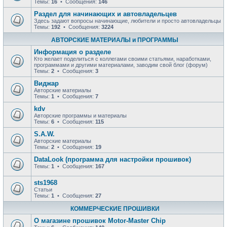
Темы:
16
• Сообщения:
146
Раздел для начинающих и автовладельцев
Здесь задают вопросы начинающие, любители и просто автовладельцы
Темы:
192
• Сообщения:
3224
АВТОРСКИЕ МАТЕРИАЛЫ и ПРОГРАММЫ
Информация о разделе
Кто желает поделиться с коллегами своими статьями, наработками,
программами и другими материалами, заводим свой блог (форум)
Темы:
2
• Сообщения:
3
Виджар
Авторские материалы
Темы:
1
• Сообщения:
7
kdv
Авторские программы и материалы
Темы:
6
• Сообщения:
115
S.A.W.
Авторские материалы
Темы:
2
• Сообщения:
19
DataLook (программа для настройки прошивок)
Темы:
1
• Сообщения:
167
sts1968
Статьи
Темы:
1
• Сообщения:
27
КОММЕРЧЕСКИЕ ПРОШИВКИ
О магазине прошивок Motor-Master Chip