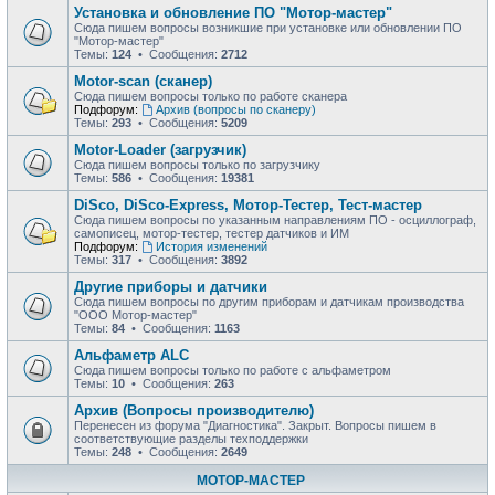
Установка и обновление ПО "Мотор-мастер"
Сюда пишем вопросы возникшие при установке или обновлении ПО
"Мотор-мастер"
Темы:
124
• Сообщения:
2712
Motor-scan (сканер)
Сюда пишем вопросы только по работе сканера
Подфорум:
Архив (вопросы по сканеру)
Темы:
293
• Сообщения:
5209
Motor-Loader (загрузчик)
Сюда пишем вопросы только по загрузчику
Темы:
586
• Сообщения:
19381
DiSco, DiSco-Express, Мотор-Тестер, Тест-мастер
Сюда пишем вопросы по указанным направлениям ПО - осциллограф,
самописец, мотор-тестер, тестер датчиков и ИМ
Подфорум:
История изменений
Темы:
317
• Сообщения:
3892
Другие приборы и датчики
Сюда пишем вопросы по другим приборам и датчикам производства
"ООО Мотор-мастер"
Темы:
84
• Сообщения:
1163
Альфаметр ALC
Сюда пишем вопросы только по работе с альфаметром
Темы:
10
• Сообщения:
263
Архив (Вопросы производителю)
Перенесен из форума "Диагностика". Закрыт. Вопросы пишем в
соответствующие разделы техподдержки
Темы:
248
• Сообщения:
2649
МОТОР-МАСТЕР