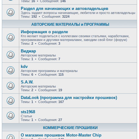
Темы:
16
• Сообщения:
146
Раздел для начинающих и автовладельцев
Здесь задают вопросы начинающие, любители и просто автовладельцы
Темы:
192
• Сообщения:
3224
АВТОРСКИЕ МАТЕРИАЛЫ и ПРОГРАММЫ
Информация о разделе
Кто желает поделиться с коллегами своими статьями, наработками,
программами и другими материалами, заводим свой блог (форум)
Темы:
2
• Сообщения:
3
Виджар
Авторские материалы
Темы:
1
• Сообщения:
7
kdv
Авторские программы и материалы
Темы:
6
• Сообщения:
115
S.A.W.
Авторские материалы
Темы:
2
• Сообщения:
19
DataLook (программа для настройки прошивок)
Темы:
1
• Сообщения:
167
sts1968
Статьи
Темы:
1
• Сообщения:
27
КОММЕРЧЕСКИЕ ПРОШИВКИ
О магазине прошивок Motor-Master Chip