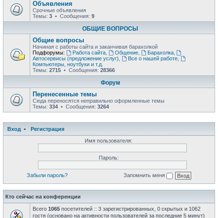
Объявления
Срочные объявления
Темы:
3
• Сообщения:
9
ОБЩИЕ ВОПРОСЫ
Общие вопросы
Начиная с работы сайта и заканчивая барахолкой
Подфорумы:
Работа сайта
,
Общение
,
Барахолка
,
Автосервисы (предложение услуг)
,
Все о нашей работе
,
Компьютеры, ноутбуки и т.д.
Темы:
2715
• Сообщения:
28366
Форум
Перенесенные темы
Сюда переносятся неправильно оформленные темы
Темы:
334
• Сообщения:
3264
Вход
•
Регистрация
Имя пользователя:
Пароль:
Забыли пароль?
Запомнить меня
Кто сейчас на конференции
Всего
1065
посетителей :: 3 зарегистрированных, 0 скрытых и 1062
гостя (основано на активности пользователей за последние 5 минут)