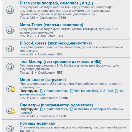
Disco (осциллограф, самописец и т.д.)
Обсуждение методов диагностики средствами осциллографа,
самописца, спектр-анализатора и другими составляющими.
Применение датчиков разрежения, давления и т.д.
Темы:
282
• Сообщения:
7660
Motor-Tester (системы зажигания)
Обсуждение методов диагностики Мотор-тестером, датчики ВВ и
другие составляющие
Темы:
79
• Сообщения:
1680
DiSco-Express (экспресс-диагностика)
Быстрая диагностика систем зажигания, датчиков и исполнительных
механизмов
Темы:
29
• Сообщения:
525
Тест-Мастер (тестирование датчиков и ИМ)
Тестирование дачиков и ИМ, Мойка и диагностика форсунок, Шим,
эмуляция датчиков
Темы:
42
• Сообщения:
557
Motor-Loader (загрузчик)
Программирование ЭБУ автомобилей российского и иностранного
производства
Подфорумы:
Общие вопросы
,
Чип-тюнинг ВАЗ, ГАЗ, УАЗ
,
Чип-
тюнинг иномарок
Темы:
796
• Сообщения:
15796
Одометры (программатор одометров)
Подфорумы:
Общие вопросы
,
Демонтаж и разборка приборных
панелей
Темы:
141
• Сообщения:
1708
Помощь новичкам
Отвечаем на вопросы новичков и не забываем, что сами ими были не
так давно...