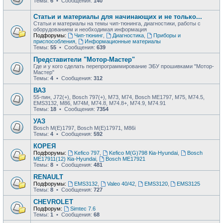
Темы:
6
• Сообщения:
140
Статьи и материалы для начинающих и не только...
Статьи и материалы на темы чип-тюнинга, диагностики, работы с
оборудованием и необходимая информация
Подфорумы:
Чип-тюнинг
,
Диагностика
,
Приборы и
приспособления
,
Информационные материалы
Темы:
55
• Сообщения:
639
Представители "Мотор-Мастер"
Где и у кого сделать перепрограммирование ЭБУ прошивками "Мотор-
Мастер"
Темы:
4
• Сообщения:
312
ВАЗ
55-пин, J72(+), Bosch 797(+), М73, М74, Bosch ME1797, М75, М74.5,
EMS3132, М86, М74М, М74.8, М74.8+, М74.9, М74.91
Темы:
18
• Сообщения:
7354
УАЗ
Bosch M(E)1797, Bosch M(E)17971, М86i
Темы:
4
• Сообщения:
592
КОРЕЯ
Подфорумы:
Kefico 797
,
Kefico M(G)798 Кia-Hyundai
,
Bosch
ME17911(12) Кia-Hyundai
,
Bosch ME17921
Темы:
8
• Сообщения:
481
RENAULT
Подфорумы:
EMS3132
,
Valeo 40/42
,
EMS3120
,
EMS3125
Темы:
8
• Сообщения:
727
CHEVROLET
Подфорум:
Simtec 7.6
Темы:
1
• Сообщения:
68