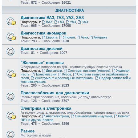
Темы:
872
• Сообщения:
16021
ДИАГНОСТИКА
Диагностика ВАЗ, ГАЗ, УАЗ, ЗАЗ
Подфорумы:
ВАЗ
,
ГАЗ
,
УАЗ
,
ЗАЗ
Темы:
965
• Сообщения:
17008
Диагностика иномарок
Подфорумы:
Европа
,
Япония
,
Азия
,
Америка
Темы:
793
• Сообщения:
9030
Диагностика дизелей
Темы:
81
• Сообщения:
1007
"Железные" вопросы
Обсуждение вопросов по ДВС, комплектующих систем впрыска
Подфорумы:
Двигатели
,
Системы питания (железо)
,
Ходовая
часть
,
Трансмиссии
,
Кузов
,
Система выпуска отработавших
газов
,
Инструмент и расходные материалы
,
Подбор запчастей и
комплектующих
Темы:
200
• Сообщения:
2823
Приспособления для диагностики
Разные приспособления, облегчающие труд автомастера
Темы:
123
• Сообщения:
3707
Электрика и электроника
Автоэлектрика, электроника, иммобилайзеры, сигнализации, музыка
Подфорумы:
Автоэлектрика
,
Сигнализация и музыка
,
Ремонт
ЭБУ и других блоков
Темы:
478
• Сообщения:
5296
Разное
Мотоциклы и лодки