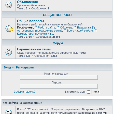
Объявления
Срочные объявления
Темы:
3
• Сообщения:
9
ОБЩИЕ ВОПРОСЫ
Общие вопросы
Начиная с работы сайта и заканчивая барахолкой
Подфорумы:
Работа сайта
,
Общение
,
Барахолка
,
Автосервисы (предложение услуг)
,
Все о нашей работе
,
Компьютеры, ноутбуки и т.д.
Темы:
2715
• Сообщения:
28366
Форум
Перенесенные темы
Сюда переносятся неправильно оформленные темы
Темы:
333
• Сообщения:
3252
Вход
•
Регистрация
Имя пользователя:
Пароль:
Забыли пароль?
Запомнить меня
Кто сейчас на конференции
Всего
1025
посетителей :: 3 зарегистрированных, 0 скрытых и 1022
гостя (основано на активности пользователей за последние 5 минут)