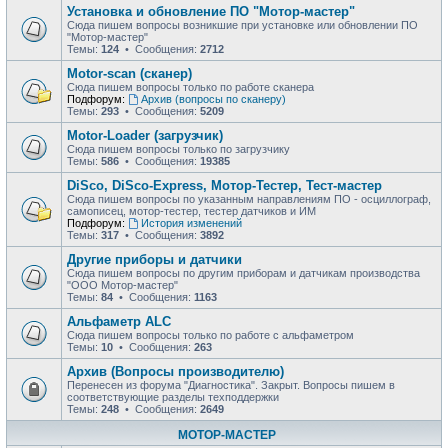
Установка и обновление ПО "Мотор-мастер"
Сюда пишем вопросы возникшие при установке или обновлении ПО
"Мотор-мастер"
Темы:
124
• Сообщения:
2712
Motor-scan (сканер)
Сюда пишем вопросы только по работе сканера
Подфорум:
Архив (вопросы по сканеру)
Темы:
293
• Сообщения:
5209
Motor-Loader (загрузчик)
Сюда пишем вопросы только по загрузчику
Темы:
586
• Сообщения:
19385
DiSco, DiSco-Express, Мотор-Тестер, Тест-мастер
Сюда пишем вопросы по указанным направлениям ПО - осциллограф,
самописец, мотор-тестер, тестер датчиков и ИМ
Подфорум:
История изменений
Темы:
317
• Сообщения:
3892
Другие приборы и датчики
Сюда пишем вопросы по другим приборам и датчикам производства
"ООО Мотор-мастер"
Темы:
84
• Сообщения:
1163
Альфаметр ALC
Сюда пишем вопросы только по работе с альфаметром
Темы:
10
• Сообщения:
263
Архив (Вопросы производителю)
Перенесен из форума "Диагностика". Закрыт. Вопросы пишем в
соответствующие разделы техподдержки
Темы:
248
• Сообщения:
2649
МОТОР-МАСТЕР