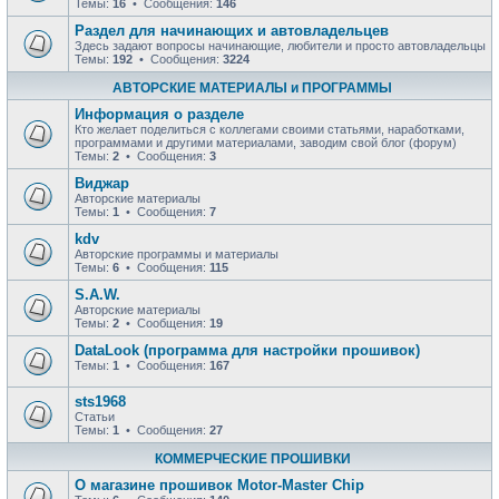
Темы:
16
• Сообщения:
146
Раздел для начинающих и автовладельцев
Здесь задают вопросы начинающие, любители и просто автовладельцы
Темы:
192
• Сообщения:
3224
АВТОРСКИЕ МАТЕРИАЛЫ и ПРОГРАММЫ
Информация о разделе
Кто желает поделиться с коллегами своими статьями, наработками,
программами и другими материалами, заводим свой блог (форум)
Темы:
2
• Сообщения:
3
Виджар
Авторские материалы
Темы:
1
• Сообщения:
7
kdv
Авторские программы и материалы
Темы:
6
• Сообщения:
115
S.A.W.
Авторские материалы
Темы:
2
• Сообщения:
19
DataLook (программа для настройки прошивок)
Темы:
1
• Сообщения:
167
sts1968
Статьи
Темы:
1
• Сообщения:
27
КОММЕРЧЕСКИЕ ПРОШИВКИ
О магазине прошивок Motor-Master Chip