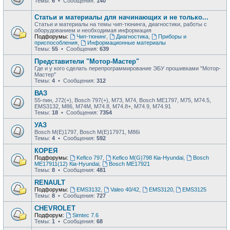
Темы:
6
• Сообщения:
140
Статьи и материалы для начинающих и не только...
Статьи и материалы на темы чип-тюнинга, диагностики, работы с
оборудованием и необходимая информация
Подфорумы:
Чип-тюнинг
,
Диагностика
,
Приборы и
приспособления
,
Информационные материалы
Темы:
55
• Сообщения:
639
Представители "Мотор-Мастер"
Где и у кого сделать перепрограммирование ЭБУ прошивками "Мотор-
Мастер"
Темы:
4
• Сообщения:
312
ВАЗ
55-пин, J72(+), Bosch 797(+), М73, М74, Bosch ME1797, М75, М74.5,
EMS3132, М86, М74М, М74.8, М74.8+, М74.9, М74.91
Темы:
18
• Сообщения:
7354
УАЗ
Bosch M(E)1797, Bosch M(E)17971, М86i
Темы:
4
• Сообщения:
592
КОРЕЯ
Подфорумы:
Kefico 797
,
Kefico M(G)798 Кia-Hyundai
,
Bosch
ME17911(12) Кia-Hyundai
,
Bosch ME17921
Темы:
8
• Сообщения:
481
RENAULT
Подфорумы:
EMS3132
,
Valeo 40/42
,
EMS3120
,
EMS3125
Темы:
8
• Сообщения:
727
CHEVROLET
Подфорум:
Simtec 7.6
Темы:
1
• Сообщения:
68