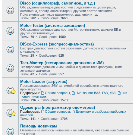
Disco (осциллограф, самописец и т.д.)
Обсуждение методов диагностики средствами осциллографа,
самописца, спектр-анализатора и другими составляющими.
Применение датчиков разрежения, давления и т.д.
Темы:
282
• Сообщения:
7660
Motor-Tester (системы зажигания)
Обсуждение методов диагностики Мотор-тестером, датчики ВВ и
другие составляющие
Темы:
79
• Сообщения:
1680
DiSco-Express (экспресс-диагностика)
Быстрая диагностика систем зажигания, датчиков и исполнительных
механизмов
Темы:
29
• Сообщения:
525
Тест-Мастер (тестирование датчиков и ИМ)
Тестирование дачиков и ИМ, Мойка и диагностика форсунок, Шим,
эмуляция датчиков
Темы:
42
• Сообщения:
557
Motor-Loader (загрузчик)
Программирование ЭБУ автомобилей российского и иностранного
производства
Подфорумы:
Общие вопросы
,
Чип-тюнинг ВАЗ, ГАЗ, УАЗ
,
Чип-
тюнинг иномарок
Темы:
796
• Сообщения:
15796
Одометры (программатор одометров)
Подфорумы:
Общие вопросы
,
Демонтаж и разборка приборных
панелей
Темы:
141
• Сообщения:
1708
Помощь новичкам
Отвечаем на вопросы новичков и не забываем, что сами ими были не
так давно...