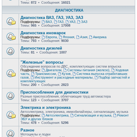
Темы:
872
• Сообщения:
16021
ДИАГНОСТИКА
Диагностика ВАЗ, ГАЗ, УАЗ, ЗАЗ
Подфорумы:
ВАЗ
,
ГАЗ
,
УАЗ
,
ЗАЗ
Темы:
965
• Сообщения:
17008
Диагностика иномарок
Подфорумы:
Европа
,
Япония
,
Азия
,
Америка
Темы:
793
• Сообщения:
9030
Диагностика дизелей
Темы:
81
• Сообщения:
1007
"Железные" вопросы
Обсуждение вопросов по ДВС, комплектующих систем впрыска
Подфорумы:
Двигатели
,
Системы питания (железо)
,
Ходовая
часть
,
Трансмиссии
,
Кузов
,
Система выпуска отработавших
газов
,
Инструмент и расходные материалы
,
Подбор запчастей и
комплектующих
Темы:
200
• Сообщения:
2823
Приспособления для диагностики
Разные приспособления, облегчающие труд автомастера
Темы:
123
• Сообщения:
3707
Электрика и электроника
Автоэлектрика, электроника, иммобилайзеры, сигнализации, музыка
Подфорумы:
Автоэлектрика
,
Сигнализация и музыка
,
Ремонт
ЭБУ и других блоков
Темы:
478
• Сообщения:
5296
Разное
Мотоциклы и лодки