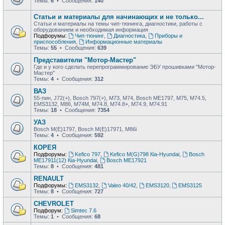
Темы:
6
• Сообщения:
140
Статьи и материалы для начинающих и не только...
Статьи и материалы на темы чип-тюнинга, диагностики, работы с
оборудованием и необходимая информация
Подфорумы:
Чип-тюнинг
,
Диагностика
,
Приборы и
приспособления
,
Информационные материалы
Темы:
55
• Сообщения:
639
Представители "Мотор-Мастер"
Где и у кого сделать перепрограммирование ЭБУ прошивками "Мотор-
Мастер"
Темы:
4
• Сообщения:
312
ВАЗ
55-пин, J72(+), Bosch 797(+), М73, М74, Bosch ME1797, М75, М74.5,
EMS3132, М86, М74М, М74.8, М74.8+, М74.9, М74.91
Темы:
18
• Сообщения:
7354
УАЗ
Bosch M(E)1797, Bosch M(E)17971, М86i
Темы:
4
• Сообщения:
592
КОРЕЯ
Подфорумы:
Kefico 797
,
Kefico M(G)798 Кia-Hyundai
,
Bosch
ME17911(12) Кia-Hyundai
,
Bosch ME17921
Темы:
8
• Сообщения:
481
RENAULT
Подфорумы:
EMS3132
,
Valeo 40/42
,
EMS3120
,
EMS3125
Темы:
8
• Сообщения:
727
CHEVROLET
Подфорум:
Simtec 7.6
Темы:
1
• Сообщения:
68