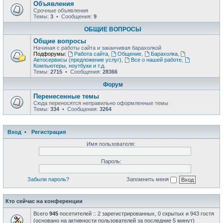
Объявления
Срочные объявления
Темы:
3
• Сообщения:
9
ОБЩИЕ ВОПРОСЫ
Общие вопросы
Начиная с работы сайта и заканчивая барахолкой
Подфорумы:
Работа сайта
,
Общение
,
Барахолка
,
Автосервисы (предложение услуг)
,
Все о нашей работе
,
Компьютеры, ноутбуки и т.д.
Темы:
2715
• Сообщения:
28366
Форум
Перенесенные темы
Сюда переносятся неправильно оформленные темы
Темы:
334
• Сообщения:
3264
Вход
•
Регистрация
Имя пользователя:
Пароль:
Забыли пароль?
Запомнить меня
Кто сейчас на конференции
Всего
945
посетителей :: 2 зарегистрированных, 0 скрытых и 943 гостя
(основано на активности пользователей за последние 5 минут)