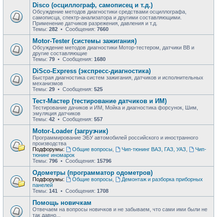
Disco (осциллограф, самописец и т.д.)
Обсуждение методов диагностики средствами осциллографа,
самописца, спектр-анализатора и другими составляющими.
Применение датчиков разрежения, давления и т.д.
Темы:
282
• Сообщения:
7660
Motor-Tester (системы зажигания)
Обсуждение методов диагностики Мотор-тестером, датчики ВВ и
другие составляющие
Темы:
79
• Сообщения:
1680
DiSco-Express (экспресс-диагностика)
Быстрая диагностика систем зажигания, датчиков и исполнительных
механизмов
Темы:
29
• Сообщения:
525
Тест-Мастер (тестирование датчиков и ИМ)
Тестирование дачиков и ИМ, Мойка и диагностика форсунок, Шим,
эмуляция датчиков
Темы:
42
• Сообщения:
557
Motor-Loader (загрузчик)
Программирование ЭБУ автомобилей российского и иностранного
производства
Подфорумы:
Общие вопросы
,
Чип-тюнинг ВАЗ, ГАЗ, УАЗ
,
Чип-
тюнинг иномарок
Темы:
796
• Сообщения:
15796
Одометры (программатор одометров)
Подфорумы:
Общие вопросы
,
Демонтаж и разборка приборных
панелей
Темы:
141
• Сообщения:
1708
Помощь новичкам
Отвечаем на вопросы новичков и не забываем, что сами ими были не
так давно...