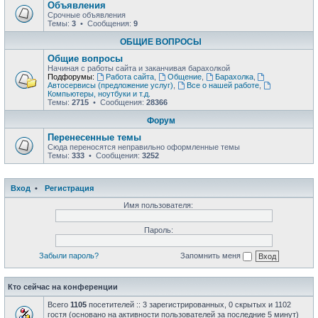
Объявления
Срочные объявления
Темы:
3
• Сообщения:
9
ОБЩИЕ ВОПРОСЫ
Общие вопросы
Начиная с работы сайта и заканчивая барахолкой
Подфорумы:
Работа сайта
,
Общение
,
Барахолка
,
Автосервисы (предложение услуг)
,
Все о нашей работе
,
Компьютеры, ноутбуки и т.д.
Темы:
2715
• Сообщения:
28366
Форум
Перенесенные темы
Сюда переносятся неправильно оформленные темы
Темы:
333
• Сообщения:
3252
Вход
•
Регистрация
Имя пользователя:
Пароль:
Забыли пароль?
Запомнить меня
Кто сейчас на конференции
Всего
1105
посетителей :: 3 зарегистрированных, 0 скрытых и 1102
гостя (основано на активности пользователей за последние 5 минут)