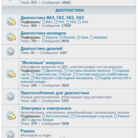
Темы:
872
• Сообщения:
16021
ДИАГНОСТИКА
Диагностика ВАЗ, ГАЗ, УАЗ, ЗАЗ
Подфорумы:
ВАЗ
,
ГАЗ
,
УАЗ
,
ЗАЗ
Темы:
965
• Сообщения:
17008
Диагностика иномарок
Подфорумы:
Европа
,
Япония
,
Азия
,
Америка
Темы:
793
• Сообщения:
9030
Диагностика дизелей
Темы:
81
• Сообщения:
1007
"Железные" вопросы
Обсуждение вопросов по ДВС, комплектующих систем впрыска
Подфорумы:
Двигатели
,
Системы питания (железо)
,
Ходовая
часть
,
Трансмиссии
,
Кузов
,
Система выпуска отработавших
газов
,
Инструмент и расходные материалы
,
Подбор запчастей и
комплектующих
Темы:
200
• Сообщения:
2823
Приспособления для диагностики
Разные приспособления, облегчающие труд автомастера
Темы:
123
• Сообщения:
3707
Электрика и электроника
Автоэлектрика, электроника, иммобилайзеры, сигнализации, музыка
Подфорумы:
Автоэлектрика
,
Сигнализация и музыка
,
Ремонт
ЭБУ и других блоков
Темы:
478
• Сообщения:
5296
Разное
Мотоциклы и лодки