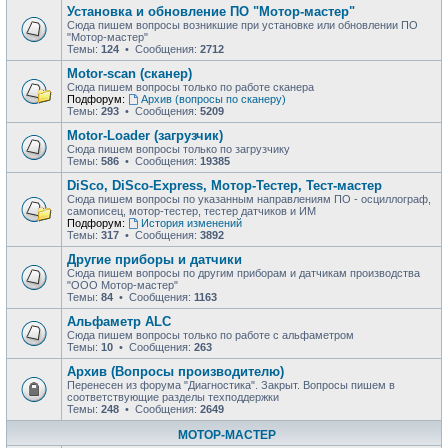
Установка и обновление ПО "Мотор-мастер"
Сюда пишем вопросы возникшие при установке или обновлении ПО
"Мотор-мастер"
Темы:
124
• Сообщения:
2712
Motor-scan (сканер)
Сюда пишем вопросы только по работе сканера
Подфорум:
Архив (вопросы по сканеру)
Темы:
293
• Сообщения:
5209
Motor-Loader (загрузчик)
Сюда пишем вопросы только по загрузчику
Темы:
586
• Сообщения:
19385
DiSco, DiSco-Express, Мотор-Тестер, Тест-мастер
Сюда пишем вопросы по указанным направлениям ПО - осциллограф,
самописец, мотор-тестер, тестер датчиков и ИМ
Подфорум:
История изменений
Темы:
317
• Сообщения:
3892
Другие приборы и датчики
Сюда пишем вопросы по другим приборам и датчикам производства
"ООО Мотор-мастер"
Темы:
84
• Сообщения:
1163
Альфаметр ALC
Сюда пишем вопросы только по работе с альфаметром
Темы:
10
• Сообщения:
263
Архив (Вопросы производителю)
Перенесен из форума "Диагностика". Закрыт. Вопросы пишем в
соответствующие разделы техподдержки
Темы:
248
• Сообщения:
2649
МОТОР-МАСТЕР