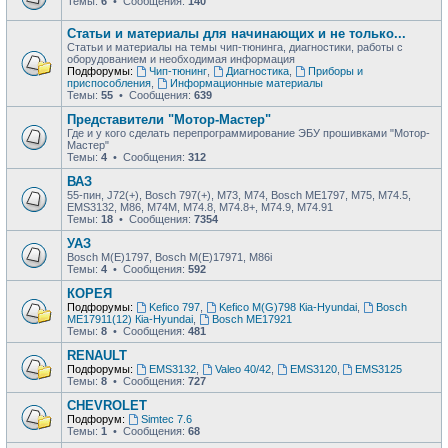
Темы:
6
• Сообщения:
140
Статьи и материалы для начинающих и не только...
Статьи и материалы на темы чип-тюнинга, диагностики, работы с
оборудованием и необходимая информация
Подфорумы:
Чип-тюнинг
,
Диагностика
,
Приборы и
приспособления
,
Информационные материалы
Темы:
55
• Сообщения:
639
Представители "Мотор-Мастер"
Где и у кого сделать перепрограммирование ЭБУ прошивками "Мотор-
Мастер"
Темы:
4
• Сообщения:
312
ВАЗ
55-пин, J72(+), Bosch 797(+), М73, М74, Bosch ME1797, М75, М74.5,
EMS3132, М86, М74М, М74.8, М74.8+, М74.9, М74.91
Темы:
18
• Сообщения:
7354
УАЗ
Bosch M(E)1797, Bosch M(E)17971, М86i
Темы:
4
• Сообщения:
592
КОРЕЯ
Подфорумы:
Kefico 797
,
Kefico M(G)798 Кia-Hyundai
,
Bosch
ME17911(12) Кia-Hyundai
,
Bosch ME17921
Темы:
8
• Сообщения:
481
RENAULT
Подфорумы:
EMS3132
,
Valeo 40/42
,
EMS3120
,
EMS3125
Темы:
8
• Сообщения:
727
CHEVROLET
Подфорум:
Simtec 7.6
Темы:
1
• Сообщения:
68