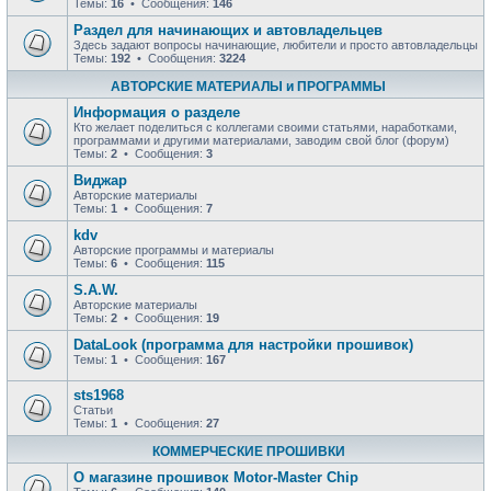
Темы:
16
• Сообщения:
146
Раздел для начинающих и автовладельцев
Здесь задают вопросы начинающие, любители и просто автовладельцы
Темы:
192
• Сообщения:
3224
АВТОРСКИЕ МАТЕРИАЛЫ и ПРОГРАММЫ
Информация о разделе
Кто желает поделиться с коллегами своими статьями, наработками,
программами и другими материалами, заводим свой блог (форум)
Темы:
2
• Сообщения:
3
Виджар
Авторские материалы
Темы:
1
• Сообщения:
7
kdv
Авторские программы и материалы
Темы:
6
• Сообщения:
115
S.A.W.
Авторские материалы
Темы:
2
• Сообщения:
19
DataLook (программа для настройки прошивок)
Темы:
1
• Сообщения:
167
sts1968
Статьи
Темы:
1
• Сообщения:
27
КОММЕРЧЕСКИЕ ПРОШИВКИ
О магазине прошивок Motor-Master Chip