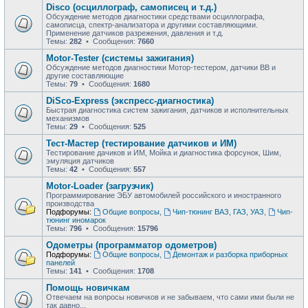
Disco (осциллограф, самописец и т.д.)
Обсуждение методов диагностики средствами осциллографа,
самописца, спектр-анализатора и другими составляющими.
Применение датчиков разрежения, давления и т.д.
Темы:
282
• Сообщения:
7660
Motor-Tester (системы зажигания)
Обсуждение методов диагностики Мотор-тестером, датчики ВВ и
другие составляющие
Темы:
79
• Сообщения:
1680
DiSco-Express (экспресс-диагностика)
Быстрая диагностика систем зажигания, датчиков и исполнительных
механизмов
Темы:
29
• Сообщения:
525
Тест-Мастер (тестирование датчиков и ИМ)
Тестирование дачиков и ИМ, Мойка и диагностика форсунок, Шим,
эмуляция датчиков
Темы:
42
• Сообщения:
557
Motor-Loader (загрузчик)
Программирование ЭБУ автомобилей российского и иностранного
производства
Подфорумы:
Общие вопросы
,
Чип-тюнинг ВАЗ, ГАЗ, УАЗ
,
Чип-
тюнинг иномарок
Темы:
796
• Сообщения:
15796
Одометры (программатор одометров)
Подфорумы:
Общие вопросы
,
Демонтаж и разборка приборных
панелей
Темы:
141
• Сообщения:
1708
Помощь новичкам
Отвечаем на вопросы новичков и не забываем, что сами ими были не
так давно...