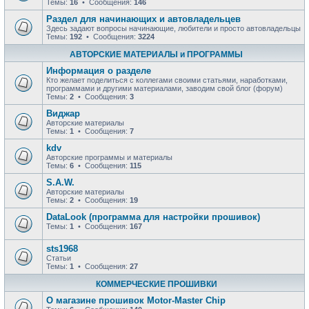
Темы:
16
• Сообщения:
146
Раздел для начинающих и автовладельцев
Здесь задают вопросы начинающие, любители и просто автовладельцы
Темы:
192
• Сообщения:
3224
АВТОРСКИЕ МАТЕРИАЛЫ и ПРОГРАММЫ
Информация о разделе
Кто желает поделиться с коллегами своими статьями, наработками,
программами и другими материалами, заводим свой блог (форум)
Темы:
2
• Сообщения:
3
Виджар
Авторские материалы
Темы:
1
• Сообщения:
7
kdv
Авторские программы и материалы
Темы:
6
• Сообщения:
115
S.A.W.
Авторские материалы
Темы:
2
• Сообщения:
19
DataLook (программа для настройки прошивок)
Темы:
1
• Сообщения:
167
sts1968
Статьи
Темы:
1
• Сообщения:
27
КОММЕРЧЕСКИЕ ПРОШИВКИ
О магазине прошивок Motor-Master Chip