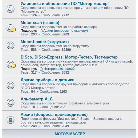
Установка и обновление ПО "Мотор-мастер"
Сюда пишем вопросы возникшие при установке или обновлении ПО
"Мотор-мастер"
Темы:
124
• Сообщения:
2712
Motor-scan (сканер)
Сюда пишем вопросы только по работе сканера
Подфорум:
Архив (вопросы по сканеру)
Темы:
293
• Сообщения:
5209
Motor-Loader (загрузчик)
Сюда пишем вопросы только по загрузчику
Темы:
586
• Сообщения:
19390
DiSco, DiSco-Express, Мотор-Тестер, Тест-мастер
Сюда пишем вопросы по указанным направлениям ПО - осциллограф,
самописец, мотор-тестер, тестер датчиков и ИМ
Подфорум:
История изменений
Темы:
317
• Сообщения:
3892
Другие приборы и датчики
Сюда пишем вопросы по другим приборам и датчикам производства
"ООО Мотор-мастер"
Темы:
84
• Сообщения:
1163
Альфаметр ALC
Сюда пишем вопросы только по работе с альфаметром
Темы:
10
• Сообщения:
263
Архив (Вопросы производителю)
Перенесен из форума "Диагностика". Закрыт. Вопросы пишем в
соответствующие разделы техподдержки
Темы:
248
• Сообщения:
2649
МОТОР-МАСТЕР