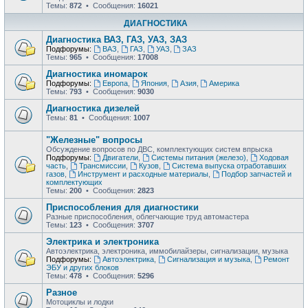
Темы:
872
• Сообщения:
16021
ДИАГНОСТИКА
Диагностика ВАЗ, ГАЗ, УАЗ, ЗАЗ
Подфорумы:
ВАЗ
,
ГАЗ
,
УАЗ
,
ЗАЗ
Темы:
965
• Сообщения:
17008
Диагностика иномарок
Подфорумы:
Европа
,
Япония
,
Азия
,
Америка
Темы:
793
• Сообщения:
9030
Диагностика дизелей
Темы:
81
• Сообщения:
1007
"Железные" вопросы
Обсуждение вопросов по ДВС, комплектующих систем впрыска
Подфорумы:
Двигатели
,
Системы питания (железо)
,
Ходовая
часть
,
Трансмиссии
,
Кузов
,
Система выпуска отработавших
газов
,
Инструмент и расходные материалы
,
Подбор запчастей и
комплектующих
Темы:
200
• Сообщения:
2823
Приспособления для диагностики
Разные приспособления, облегчающие труд автомастера
Темы:
123
• Сообщения:
3707
Электрика и электроника
Автоэлектрика, электроника, иммобилайзеры, сигнализации, музыка
Подфорумы:
Автоэлектрика
,
Сигнализация и музыка
,
Ремонт
ЭБУ и других блоков
Темы:
478
• Сообщения:
5296
Разное
Мотоциклы и лодки