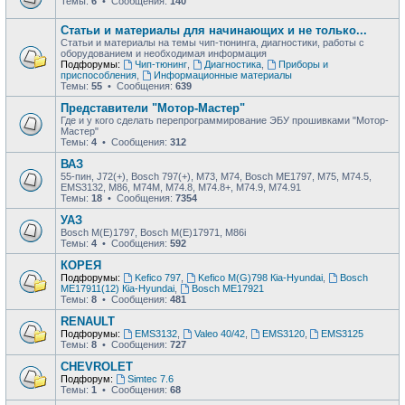
Темы:
6
• Сообщения:
140
Статьи и материалы для начинающих и не только...
Статьи и материалы на темы чип-тюнинга, диагностики, работы с
оборудованием и необходимая информация
Подфорумы:
Чип-тюнинг
,
Диагностика
,
Приборы и
приспособления
,
Информационные материалы
Темы:
55
• Сообщения:
639
Представители "Мотор-Мастер"
Где и у кого сделать перепрограммирование ЭБУ прошивками "Мотор-
Мастер"
Темы:
4
• Сообщения:
312
ВАЗ
55-пин, J72(+), Bosch 797(+), М73, М74, Bosch ME1797, М75, М74.5,
EMS3132, М86, М74М, М74.8, М74.8+, М74.9, М74.91
Темы:
18
• Сообщения:
7354
УАЗ
Bosch M(E)1797, Bosch M(E)17971, М86i
Темы:
4
• Сообщения:
592
КОРЕЯ
Подфорумы:
Kefico 797
,
Kefico M(G)798 Кia-Hyundai
,
Bosch
ME17911(12) Кia-Hyundai
,
Bosch ME17921
Темы:
8
• Сообщения:
481
RENAULT
Подфорумы:
EMS3132
,
Valeo 40/42
,
EMS3120
,
EMS3125
Темы:
8
• Сообщения:
727
CHEVROLET
Подфорум:
Simtec 7.6
Темы:
1
• Сообщения:
68