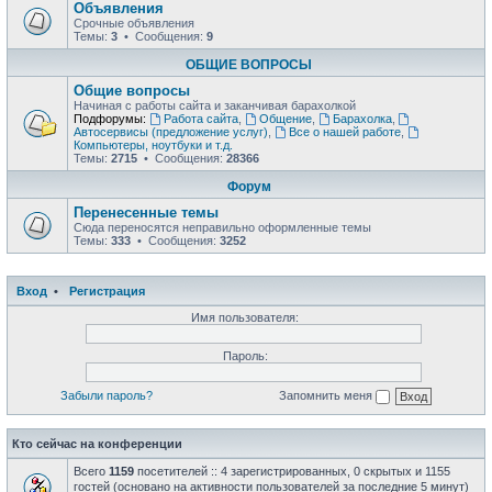
Объявления
Срочные объявления
Темы:
3
• Сообщения:
9
ОБЩИЕ ВОПРОСЫ
Общие вопросы
Начиная с работы сайта и заканчивая барахолкой
Подфорумы:
Работа сайта
,
Общение
,
Барахолка
,
Автосервисы (предложение услуг)
,
Все о нашей работе
,
Компьютеры, ноутбуки и т.д.
Темы:
2715
• Сообщения:
28366
Форум
Перенесенные темы
Сюда переносятся неправильно оформленные темы
Темы:
333
• Сообщения:
3252
Вход
•
Регистрация
Имя пользователя:
Пароль:
Забыли пароль?
Запомнить меня
Кто сейчас на конференции
Всего
1159
посетителей :: 4 зарегистрированных, 0 скрытых и 1155
гостей (основано на активности пользователей за последние 5 минут)