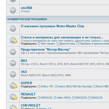
sts1968
Статьи
КОММЕРЧЕСКИЕ ПРОШИВКИ
О магазине прошивок Motor-Master Chip
Статьи и материалы для начинающих и не только...
Статьи и материалы на темы чип-тюнинга, диагностики, работы с о
Подфорумы:
Чип-тюнинг
,
Диагностика
,
Приборы и приспособл
Представители "Мотор-Мастер"
Где и у кого сделать перепрограммирование ЭБУ прошивками "Мотор
ВАЗ
55-пин, J72(+), Bosch 797(+), М73, М74, Bosch ME1797, М75, М74.5, E
УАЗ
Bosch M(E)1797, Bosch M(E)17971, М86i
КОРЕЯ
Подфорумы:
Kefico 797
,
Kefico M(G)798 Кia-Hyundai
,
Bosch ME1
RENAULT
Подфорумы:
EMS3132
,
Valeo 40/42
,
EMS3120
,
EMS3125
CHEVROLET
Подфорум:
Simtec 7.6