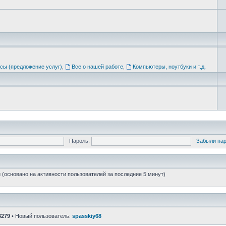
сы (предложение услуг)
,
Все о нашей работе
,
Компьютеры, ноутбуки и т.д.
Пароль:
Забыли па
й (основано на активности пользователей за последние 5 минут)
3279
• Новый пользователь:
spasskiy68