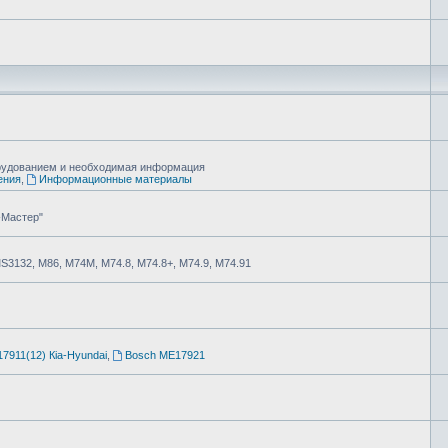
борудованием и необходимая информация
ения
,
Информационные материалы
-Мастер"
MS3132, М86, М74М, М74.8, М74.8+, М74.9, М74.91
7911(12) Кia-Hyundai
,
Bosch ME17921