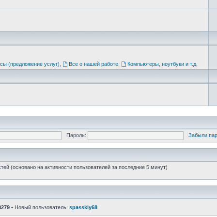
сы (предложение услуг)
,
Все о нашей работе
,
Компьютеры, ноутбуки и т.д.
Пароль:
Забыли па
стей (основано на активности пользователей за последние 5 минут)
3279
• Новый пользователь:
spasskiy68