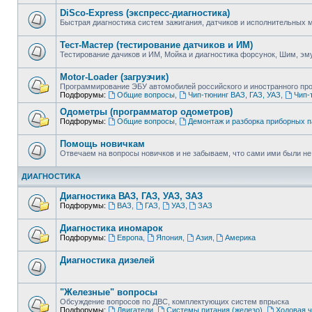
DiSco-Express (экспресс-диагностика)
Быстрая диагностика систем зажигания, датчиков и исполнительных
Тест-Мастер (тестирование датчиков и ИМ)
Тестирование дачиков и ИМ, Мойка и диагностика форсунок, Шим, эм
Motor-Loader (загрузчик)
Программирование ЭБУ автомобилей российского и иностранного пр
Подфорумы:
Общие вопросы
,
Чип-тюнинг ВАЗ, ГАЗ, УАЗ
,
Чип-
Одометры (программатор одометров)
Подфорумы:
Общие вопросы
,
Демонтаж и разборка приборных 
Помощь новичкам
Отвечаем на вопросы новичков и не забываем, что сами ими были не т
ДИАГНОСТИКА
Диагностика ВАЗ, ГАЗ, УАЗ, ЗАЗ
Подфорумы:
ВАЗ
,
ГАЗ
,
УАЗ
,
ЗАЗ
Диагностика иномарок
Подфорумы:
Европа
,
Япония
,
Азия
,
Америка
Диагностика дизелей
"Железные" вопросы
Обсуждение вопросов по ДВС, комплектующих систем впрыска
Подфорумы:
Двигатели
,
Системы питания (железо)
,
Ходовая ч