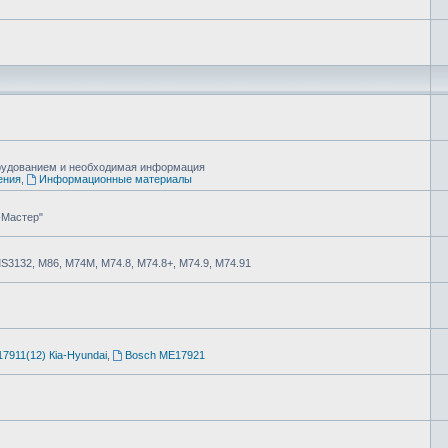
борудованием и необходимая информация
ения
,
Информационные материалы
-Мастер"
MS3132, М86, М74М, М74.8, М74.8+, М74.9, М74.91
7911(12) Кia-Hyundai
,
Bosch ME17921