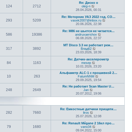
т
о
Re: Диско о
д
и
с
124
2712
П
oleg-n
н
к
л
е
28.04.2026, 00:31
е
п
е
р
м
о
д
е
Re: Моторник УАЗ 2022 год. СО…
у
с
н
293
5209
й
П
vasek2007@inbox.ru
с
л
е
т
е
20.06.2026, 22:38
о
е
м
и
р
о
д
у
к
е
Re: М86 не шьется не читается…
б
н
с
586
19386
п
П
й
andruxaershov
щ
е
о
о
е
т
06.08.2026, 22:37
е
м
о
с
р
и
н
у
б
л
е
к
МТ Disco 3.3 не работает реж…
и
с
щ
317
3892
е
П
й
п
Влад62
ю
о
е
д
е
т
о
23.03.2026, 18:39
о
н
н
р
и
с
б
и
е
е
к
л
Re: Датчик-акселерометр
щ
ю
84
1163
м
П
й
п
е
mesep
е
у
е
т
о
д
10.01.2026, 23:20
н
с
р
и
с
н
и
Альфаметр ALC-1 с прошивкой 2…
о
е
к
л
е
ю
10
263
П
FatumNNM
о
й
п
е
м
е
29.09.2025, 19:54
б
т
о
д
у
р
щ
и
с
н
с
Re: Не работает Scan Master U…
е
е
к
л
е
о
248
2649
П
Jan
й
н
п
е
м
о
е
20.07.2012, 19:06
т
и
о
д
у
б
р
и
ю
с
н
с
щ
е
к
л
е
о
е
й
п
е
м
о
н
т
о
д
у
б
и
Re: Емкостные датчики прищепк…
и
с
н
с
щ
ю
282
7660
П
liros
к
л
е
о
е
е
25.07.2026, 12:08
п
е
м
о
н
р
о
д
у
б
и
е
Re: Renault Mégane 2 16кл про…
с
н
с
щ
ю
79
1680
й
П
vano34
л
е
о
е
т
е
09.04.2022, 15:00