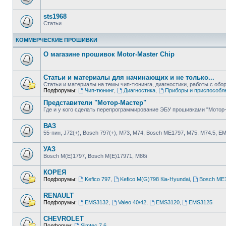
sts1968
Статьи
КОММЕРЧЕСКИЕ ПРОШИВКИ
О магазине прошивок Motor-Master Chip
Статьи и материалы для начинающих и не только...
Статьи и материалы на темы чип-тюнинга, диагностики, работы с о
Подфорумы:
Чип-тюнинг
,
Диагностика
,
Приборы и приспособл
Представители "Мотор-Мастер"
Где и у кого сделать перепрограммирование ЭБУ прошивками "Мотор
ВАЗ
55-пин, J72(+), Bosch 797(+), М73, М74, Bosch ME1797, М75, М74.5, E
УАЗ
Bosch M(E)1797, Bosch M(E)17971, М86i
КОРЕЯ
Подфорумы:
Kefico 797
,
Kefico M(G)798 Кia-Hyundai
,
Bosch ME1
RENAULT
Подфорумы:
EMS3132
,
Valeo 40/42
,
EMS3120
,
EMS3125
CHEVROLET
Подфорум:
Simtec 7.6