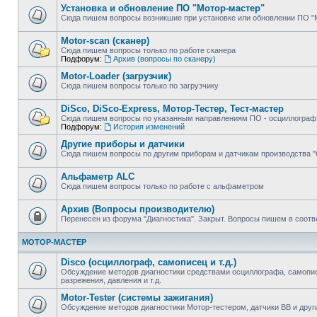
Установка и обновление ПО "Мотор-мастер"
Сюда пишем вопросы возникшие при установке или обновлении ПО "
Motor-scan (сканер)
Сюда пишем вопросы только по работе сканера
Подфорум:
Архив (вопросы по сканеру)
Motor-Loader (загрузчик)
Сюда пишем вопросы только по загрузчику
DiSco, DiSco-Express, Мотор-Тестер, Тест-мастер
Сюда пишем вопросы по указанным направлениям ПО - осциллограф, 
Подфорум:
История изменений
Другие приборы и датчики
Сюда пишем вопросы по другим приборам и датчикам производства 
Альфаметр ALC
Сюда пишем вопросы только по работе с альфаметром
Архив (Вопросы производителю)
Перенесен из форума "Диагностика". Закрыт. Вопросы пишем в соот
МОТОР-МАСТЕР
Disco (осциллограф, самописец и т.д.)
Обсуждение методов диагностики средствами осциллографа, самопис
разрежения, давления и т.д.
Motor-Tester (системы зажигания)
Обсуждение методов диагностики Мотор-тестером, датчики ВВ и дру