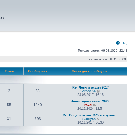
ов
FAQ
Текущее время: 06.08.2026, 22:43
Часовой пояс:
UTC+03:00
Темы
Сообщения
Последнее сообщение
Re: Летняя акция 2017
2
33
П
Sergey-56
е
23.06.2017, 16:16
р
Новогодняя акция 2025!
е
55
1340
П
Pavel
й
е
20.12.2024, 12:54
т
р
и
Re: Подключение DiSco к датчи…
е
к
31
393
П
anatoliy56
й
п
е
10.11.2017, 06:30
т
о
р
и
с
е
к
л
й
п
е