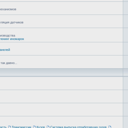
 механизмов
уляция датчиков
оизводства
тюнинг иномарок
панелей
ак давно...
асть
,
Трансмиссии
,
Кузов
,
Система выпуска отработавших газов
,