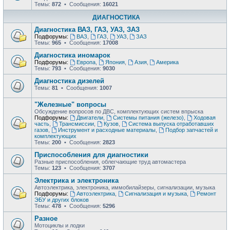
Темы:
872
• Сообщения:
16021
ДИАГНОСТИКА
Диагностика ВАЗ, ГАЗ, УАЗ, ЗАЗ
Подфорумы:
ВАЗ
,
ГАЗ
,
УАЗ
,
ЗАЗ
Темы:
965
• Сообщения:
17008
Диагностика иномарок
Подфорумы:
Европа
,
Япония
,
Азия
,
Америка
Темы:
793
• Сообщения:
9030
Диагностика дизелей
Темы:
81
• Сообщения:
1007
"Железные" вопросы
Обсуждение вопросов по ДВС, комплектующих систем впрыска
Подфорумы:
Двигатели
,
Системы питания (железо)
,
Ходовая
часть
,
Трансмиссии
,
Кузов
,
Система выпуска отработавших
газов
,
Инструмент и расходные материалы
,
Подбор запчастей и
комплектующих
Темы:
200
• Сообщения:
2823
Приспособления для диагностики
Разные приспособления, облегчающие труд автомастера
Темы:
123
• Сообщения:
3707
Электрика и электроника
Автоэлектрика, электроника, иммобилайзеры, сигнализации, музыка
Подфорумы:
Автоэлектрика
,
Сигнализация и музыка
,
Ремонт
ЭБУ и других блоков
Темы:
478
• Сообщения:
5296
Разное
Мотоциклы и лодки