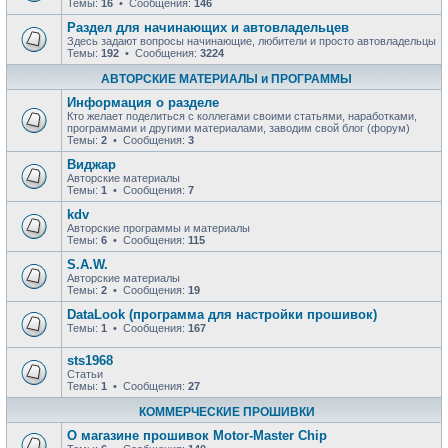
Темы:
16
• Сообщения:
146
Раздел для начинающих и автовладельцев
Здесь задают вопросы начинающие, любители и просто автовладельцы
Темы:
192
• Сообщения:
3224
АВТОРСКИЕ МАТЕРИАЛЫ и ПРОГРАММЫ
Информация о разделе
Кто желает поделиться с коллегами своими статьями, наработками,
программами и другими материалами, заводим свой блог (форум)
Темы:
2
• Сообщения:
3
Виджар
Авторские материалы
Темы:
1
• Сообщения:
7
kdv
Авторские программы и материалы
Темы:
6
• Сообщения:
115
S.A.W.
Авторские материалы
Темы:
2
• Сообщения:
19
DataLook (программа для настройки прошивок)
Темы:
1
• Сообщения:
167
sts1968
Статьи
Темы:
1
• Сообщения:
27
КОММЕРЧЕСКИЕ ПРОШИВКИ
О магазине прошивок Motor-Master Chip