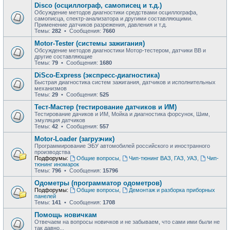
Disco (осциллограф, самописец и т.д.)
Обсуждение методов диагностики средствами осциллографа,
самописца, спектр-анализатора и другими составляющими.
Применение датчиков разрежения, давления и т.д.
Темы:
282
• Сообщения:
7660
Motor-Tester (системы зажигания)
Обсуждение методов диагностики Мотор-тестером, датчики ВВ и
другие составляющие
Темы:
79
• Сообщения:
1680
DiSco-Express (экспресс-диагностика)
Быстрая диагностика систем зажигания, датчиков и исполнительных
механизмов
Темы:
29
• Сообщения:
525
Тест-Мастер (тестирование датчиков и ИМ)
Тестирование дачиков и ИМ, Мойка и диагностика форсунок, Шим,
эмуляция датчиков
Темы:
42
• Сообщения:
557
Motor-Loader (загрузчик)
Программирование ЭБУ автомобилей российского и иностранного
производства
Подфорумы:
Общие вопросы
,
Чип-тюнинг ВАЗ, ГАЗ, УАЗ
,
Чип-
тюнинг иномарок
Темы:
796
• Сообщения:
15796
Одометры (программатор одометров)
Подфорумы:
Общие вопросы
,
Демонтаж и разборка приборных
панелей
Темы:
141
• Сообщения:
1708
Помощь новичкам
Отвечаем на вопросы новичков и не забываем, что сами ими были не
так давно...