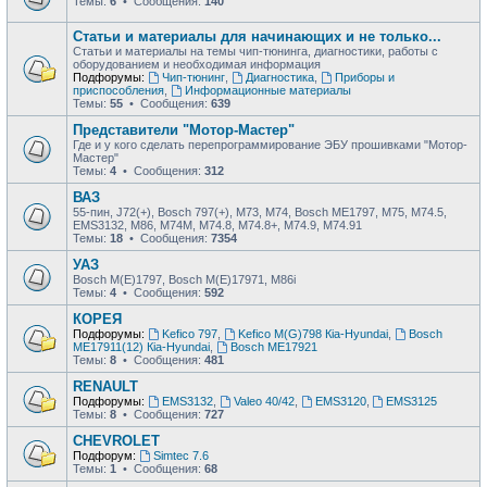
Темы:
6
• Сообщения:
140
Статьи и материалы для начинающих и не только...
Статьи и материалы на темы чип-тюнинга, диагностики, работы с
оборудованием и необходимая информация
Подфорумы:
Чип-тюнинг
,
Диагностика
,
Приборы и
приспособления
,
Информационные материалы
Темы:
55
• Сообщения:
639
Представители "Мотор-Мастер"
Где и у кого сделать перепрограммирование ЭБУ прошивками "Мотор-
Мастер"
Темы:
4
• Сообщения:
312
ВАЗ
55-пин, J72(+), Bosch 797(+), М73, М74, Bosch ME1797, М75, М74.5,
EMS3132, М86, М74М, М74.8, М74.8+, М74.9, М74.91
Темы:
18
• Сообщения:
7354
УАЗ
Bosch M(E)1797, Bosch M(E)17971, М86i
Темы:
4
• Сообщения:
592
КОРЕЯ
Подфорумы:
Kefico 797
,
Kefico M(G)798 Кia-Hyundai
,
Bosch
ME17911(12) Кia-Hyundai
,
Bosch ME17921
Темы:
8
• Сообщения:
481
RENAULT
Подфорумы:
EMS3132
,
Valeo 40/42
,
EMS3120
,
EMS3125
Темы:
8
• Сообщения:
727
CHEVROLET
Подфорум:
Simtec 7.6
Темы:
1
• Сообщения:
68