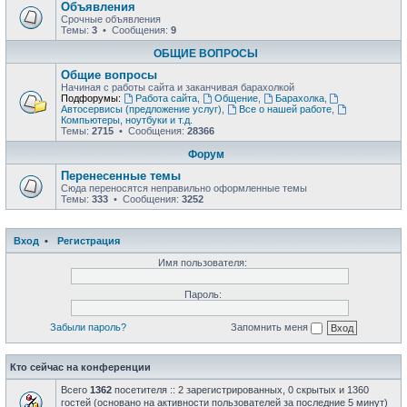
Объявления
Срочные объявления
Темы:
3
• Сообщения:
9
ОБЩИЕ ВОПРОСЫ
Общие вопросы
Начиная с работы сайта и заканчивая барахолкой
Подфорумы:
Работа сайта
,
Общение
,
Барахолка
,
Автосервисы (предложение услуг)
,
Все о нашей работе
,
Компьютеры, ноутбуки и т.д.
Темы:
2715
• Сообщения:
28366
Форум
Перенесенные темы
Сюда переносятся неправильно оформленные темы
Темы:
333
• Сообщения:
3252
Вход
•
Регистрация
Имя пользователя:
Пароль:
Забыли пароль?
Запомнить меня
Кто сейчас на конференции
Всего
1362
посетителя :: 2 зарегистрированных, 0 скрытых и 1360
гостей (основано на активности пользователей за последние 5 минут)