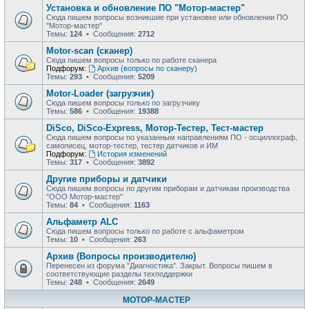
Установка и обновление ПО "Мотор-мастер"
Сюда пишем вопросы возникшие при установке или обновлении ПО
"Мотор-мастер"
Темы:
124
• Сообщения:
2712
Motor-scan (сканер)
Сюда пишем вопросы только по работе сканера
Подфорум:
Архив (вопросы по сканеру)
Темы:
293
• Сообщения:
5209
Motor-Loader (загрузчик)
Сюда пишем вопросы только по загрузчику
Темы:
586
• Сообщения:
19388
DiSco, DiSco-Express, Мотор-Тестер, Тест-мастер
Сюда пишем вопросы по указанным направлениям ПО - осциллограф,
самописец, мотор-тестер, тестер датчиков и ИМ
Подфорум:
История изменений
Темы:
317
• Сообщения:
3892
Другие приборы и датчики
Сюда пишем вопросы по другим приборам и датчикам производства
"ООО Мотор-мастер"
Темы:
84
• Сообщения:
1163
Альфаметр ALC
Сюда пишем вопросы только по работе с альфаметром
Темы:
10
• Сообщения:
263
Архив (Вопросы производителю)
Перенесен из форума "Диагностика". Закрыт. Вопросы пишем в
соответствующие разделы техподдержки
Темы:
248
• Сообщения:
2649
МОТОР-МАСТЕР