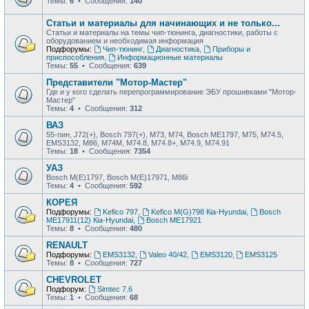
Темы:
6
• Сообщения:
140
Статьи и материалы для начинающих и не только...
Статьи и материалы на темы чип-тюнинга, диагностики, работы с
оборудованием и необходимая информация
Подфорумы:
Чип-тюнинг
,
Диагностика
,
Приборы и
приспособления
,
Информационные материалы
Темы:
55
• Сообщения:
639
Представители "Мотор-Мастер"
Где и у кого сделать перепрограммирование ЭБУ прошивками "Мотор-
Мастер"
Темы:
4
• Сообщения:
312
ВАЗ
55-пин, J72(+), Bosch 797(+), М73, М74, Bosch ME1797, М75, М74.5,
EMS3132, М86, М74М, М74.8, М74.8+, М74.9, М74.91
Темы:
18
• Сообщения:
7354
УАЗ
Bosch M(E)1797, Bosch M(E)17971, М86i
Темы:
4
• Сообщения:
592
КОРЕЯ
Подфорумы:
Kefico 797
,
Kefico M(G)798 Кia-Hyundai
,
Bosch
ME17911(12) Кia-Hyundai
,
Bosch ME17921
Темы:
8
• Сообщения:
480
RENAULT
Подфорумы:
EMS3132
,
Valeo 40/42
,
EMS3120
,
EMS3125
Темы:
8
• Сообщения:
727
CHEVROLET
Подфорум:
Simtec 7.6
Темы:
1
• Сообщения:
68