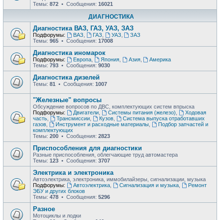
Темы:
872
• Сообщения:
16021
ДИАГНОСТИКА
Диагностика ВАЗ, ГАЗ, УАЗ, ЗАЗ
Подфорумы:
ВАЗ
,
ГАЗ
,
УАЗ
,
ЗАЗ
Темы:
965
• Сообщения:
17008
Диагностика иномарок
Подфорумы:
Европа
,
Япония
,
Азия
,
Америка
Темы:
793
• Сообщения:
9030
Диагностика дизелей
Темы:
81
• Сообщения:
1007
"Железные" вопросы
Обсуждение вопросов по ДВС, комплектующих систем впрыска
Подфорумы:
Двигатели
,
Системы питания (железо)
,
Ходовая
часть
,
Трансмиссии
,
Кузов
,
Система выпуска отработавших
газов
,
Инструмент и расходные материалы
,
Подбор запчастей и
комплектующих
Темы:
200
• Сообщения:
2823
Приспособления для диагностики
Разные приспособления, облегчающие труд автомастера
Темы:
123
• Сообщения:
3707
Электрика и электроника
Автоэлектрика, электроника, иммобилайзеры, сигнализации, музыка
Подфорумы:
Автоэлектрика
,
Сигнализация и музыка
,
Ремонт
ЭБУ и других блоков
Темы:
478
• Сообщения:
5296
Разное
Мотоциклы и лодки