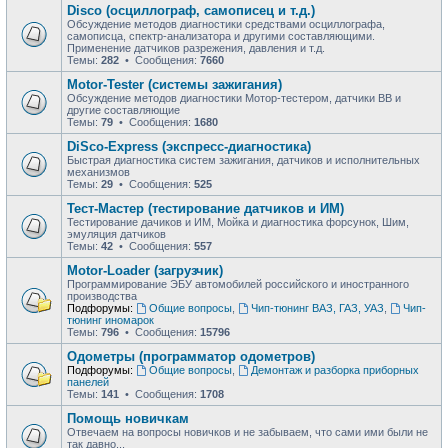
Disco (осциллограф, самописец и т.д.)
Обсуждение методов диагностики средствами осциллографа,
самописца, спектр-анализатора и другими составляющими.
Применение датчиков разрежения, давления и т.д.
Темы:
282
• Сообщения:
7660
Motor-Tester (системы зажигания)
Обсуждение методов диагностики Мотор-тестером, датчики ВВ и
другие составляющие
Темы:
79
• Сообщения:
1680
DiSco-Express (экспресс-диагностика)
Быстрая диагностика систем зажигания, датчиков и исполнительных
механизмов
Темы:
29
• Сообщения:
525
Тест-Мастер (тестирование датчиков и ИМ)
Тестирование дачиков и ИМ, Мойка и диагностика форсунок, Шим,
эмуляция датчиков
Темы:
42
• Сообщения:
557
Motor-Loader (загрузчик)
Программирование ЭБУ автомобилей российского и иностранного
производства
Подфорумы:
Общие вопросы
,
Чип-тюнинг ВАЗ, ГАЗ, УАЗ
,
Чип-
тюнинг иномарок
Темы:
796
• Сообщения:
15796
Одометры (программатор одометров)
Подфорумы:
Общие вопросы
,
Демонтаж и разборка приборных
панелей
Темы:
141
• Сообщения:
1708
Помощь новичкам
Отвечаем на вопросы новичков и не забываем, что сами ими были не
так давно...