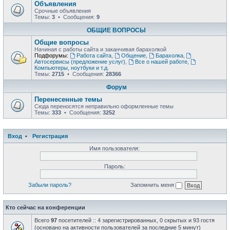
Объявления
Срочные объявления
Темы:
3
• Сообщения:
9
ОБЩИЕ ВОПРОСЫ
Общие вопросы
Начиная с работы сайта и заканчивая барахолкой
Подфорумы:
Работа сайта
,
Общение
,
Барахолка
,
Автосервисы (предложение услуг)
,
Все о нашей работе
,
Компьютеры, ноутбуки и т.д.
Темы:
2715
• Сообщения:
28366
Форум
Перенесенные темы
Сюда переносятся неправильно оформленные темы
Темы:
333
• Сообщения:
3252
Вход
•
Регистрация
Имя пользователя:
Пароль:
Забыли пароль?
Запомнить меня
Кто сейчас на конференции
Всего
97
посетителей :: 4 зарегистрированных, 0 скрытых и 93 гостя
(основано на активности пользователей за последние 5 минут)