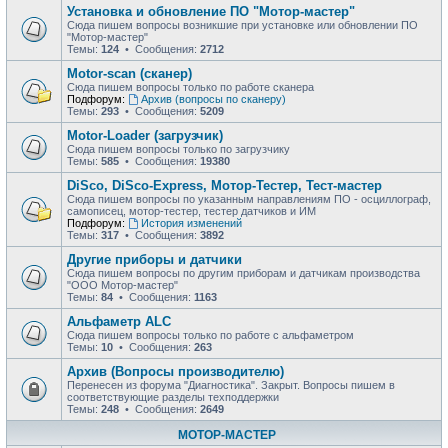
Установка и обновление ПО "Мотор-мастер"
Сюда пишем вопросы возникшие при установке или обновлении ПО
"Мотор-мастер"
Темы:
124
• Сообщения:
2712
Motor-scan (сканер)
Сюда пишем вопросы только по работе сканера
Подфорум:
Архив (вопросы по сканеру)
Темы:
293
• Сообщения:
5209
Motor-Loader (загрузчик)
Сюда пишем вопросы только по загрузчику
Темы:
585
• Сообщения:
19380
DiSco, DiSco-Express, Мотор-Тестер, Тест-мастер
Сюда пишем вопросы по указанным направлениям ПО - осциллограф,
самописец, мотор-тестер, тестер датчиков и ИМ
Подфорум:
История изменений
Темы:
317
• Сообщения:
3892
Другие приборы и датчики
Сюда пишем вопросы по другим приборам и датчикам производства
"ООО Мотор-мастер"
Темы:
84
• Сообщения:
1163
Альфаметр ALC
Сюда пишем вопросы только по работе с альфаметром
Темы:
10
• Сообщения:
263
Архив (Вопросы производителю)
Перенесен из форума "Диагностика". Закрыт. Вопросы пишем в
соответствующие разделы техподдержки
Темы:
248
• Сообщения:
2649
МОТОР-МАСТЕР