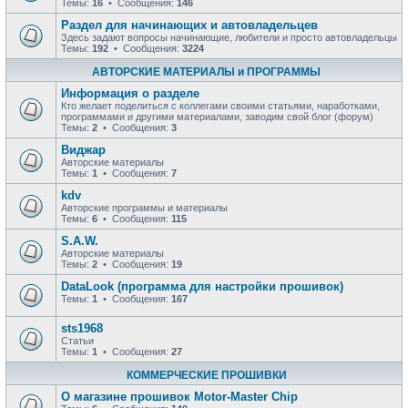
Темы:
16
• Сообщения:
146
Раздел для начинающих и автовладельцев
Здесь задают вопросы начинающие, любители и просто автовладельцы
Темы:
192
• Сообщения:
3224
АВТОРСКИЕ МАТЕРИАЛЫ и ПРОГРАММЫ
Информация о разделе
Кто желает поделиться с коллегами своими статьями, наработками,
программами и другими материалами, заводим свой блог (форум)
Темы:
2
• Сообщения:
3
Виджар
Авторские материалы
Темы:
1
• Сообщения:
7
kdv
Авторские программы и материалы
Темы:
6
• Сообщения:
115
S.A.W.
Авторские материалы
Темы:
2
• Сообщения:
19
DataLook (программа для настройки прошивок)
Темы:
1
• Сообщения:
167
sts1968
Статьи
Темы:
1
• Сообщения:
27
КОММЕРЧЕСКИЕ ПРОШИВКИ
О магазине прошивок Motor-Master Chip