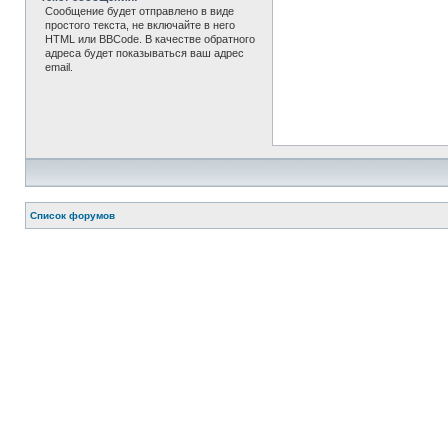
Сообщение будет отправлено в виде
простого текста, не включайте в него
HTML или BBCode. В качестве обратного
адреса будет показываться ваш адрес
email.
Список форумов