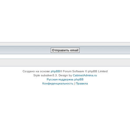
Создано на основе
phpBB
® Forum Software © phpBB Limited
Style subsilver3.3. Design by
CabinetAdmina.ru
Русская поддержка phpBB
Конфиденциальность
|
Правила