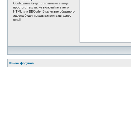
Сообщение будет отправлено в виде
простого текста, не включайте в него
HTML или BBCode. В качестве обратного
адреса будет показываться ваш адрес
email.
Список форумов