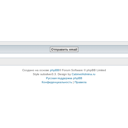
Создано на основе
phpBB
® Forum Software © phpBB Limited
Style subsilver3.3. Design by
CabinetAdmina.ru
Русская поддержка phpBB
Конфиденциальность
|
Правила