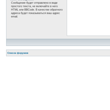
Сообщение будет отправлено в виде
простого текста, не включайте в него
HTML или BBCode. В качестве обратного
адреса будет показываться ваш адрес
email.
Список форумов