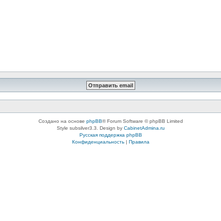
Создано на основе
phpBB
® Forum Software © phpBB Limited
Style subsilver3.3. Design by
CabinetAdmina.ru
Русская поддержка phpBB
Конфиденциальность
|
Правила