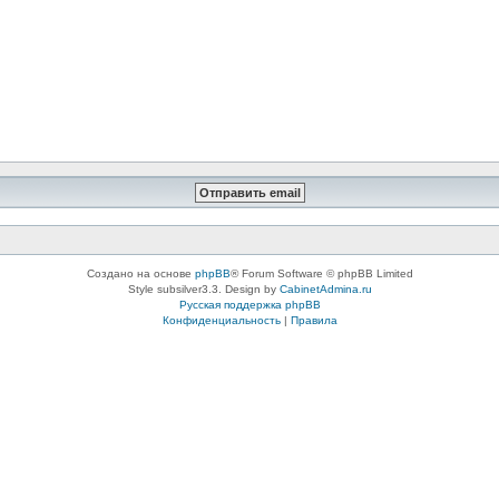
Создано на основе
phpBB
® Forum Software © phpBB Limited
Style subsilver3.3. Design by
CabinetAdmina.ru
Русская поддержка phpBB
Конфиденциальность
|
Правила