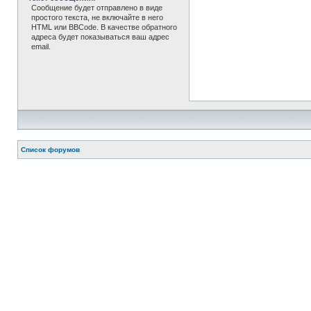
Сообщение будет отправлено в виде
простого текста, не включайте в него
HTML или BBCode. В качестве обратного
адреса будет показываться ваш адрес
email.
Список форумов