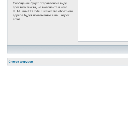
Сообщение будет отправлено в виде
простого текста, не включайте в него
HTML или BBCode. В качестве обратного
адреса будет показываться ваш адрес
email.
Список форумов