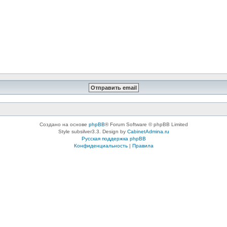
Создано на основе
phpBB
® Forum Software © phpBB Limited
Style subsilver3.3. Design by
CabinetAdmina.ru
Русская поддержка phpBB
Конфиденциальность
|
Правила