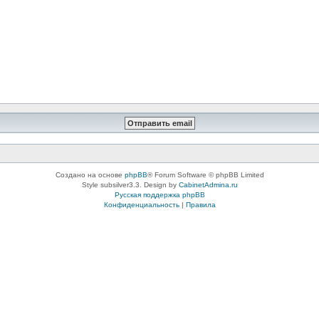
Создано на основе
phpBB
® Forum Software © phpBB Limited
Style subsilver3.3. Design by
CabinetAdmina.ru
Русская поддержка phpBB
Конфиденциальность
|
Правила