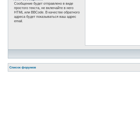
Сообщение будет отправлено в виде
простого текста, не включайте в него
HTML или BBCode. В качестве обратного
адреса будет показываться ваш адрес
email.
Список форумов