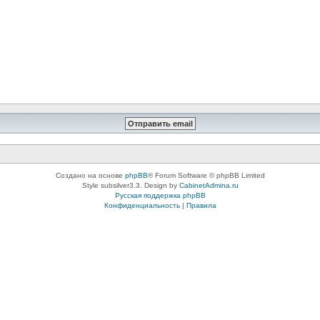
Создано на основе
phpBB
® Forum Software © phpBB Limited
Style subsilver3.3. Design by
CabinetAdmina.ru
Русская поддержка phpBB
Конфиденциальность
|
Правила