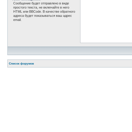
Сообщение будет отправлено в виде
простого текста, не включайте в него
HTML или BBCode. В качестве обратного
адреса будет показываться ваш адрес
email.
Список форумов