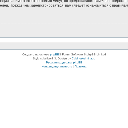
рация занимает всего несколько минут, но предоставляет вам более широки
лей. Прежде чем зарегистрироваться, вам следует ознакомиться с правилам
Создано на основе
phpBB
® Forum Software © phpBB Limited
Style subsilver3.3. Design by
CabinetAdmina.ru
Русская поддержка phpBB
Конфиденциальность
|
Правила