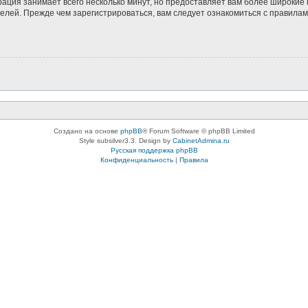
рация занимает всего несколько минут, но предоставляет вам более широки
лей. Прежде чем зарегистрироваться, вам следует ознакомиться с правилам
Создано на основе
phpBB
® Forum Software © phpBB Limited
Style subsilver3.3. Design by
CabinetAdmina.ru
Русская поддержка phpBB
Конфиденциальность
|
Правила