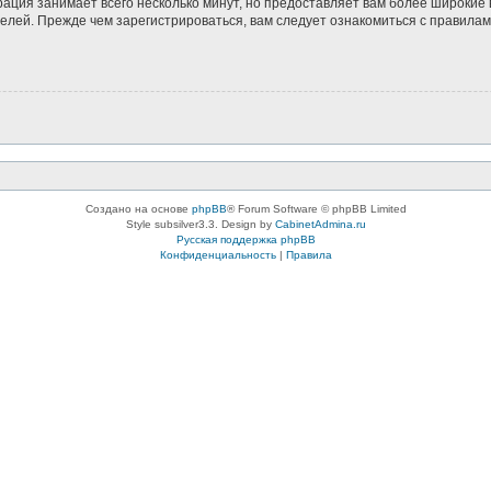
рация занимает всего несколько минут, но предоставляет вам более широки
лей. Прежде чем зарегистрироваться, вам следует ознакомиться с правилам
Создано на основе
phpBB
® Forum Software © phpBB Limited
Style subsilver3.3. Design by
CabinetAdmina.ru
Русская поддержка phpBB
Конфиденциальность
|
Правила