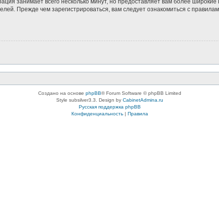
рация занимает всего несколько минут, но предоставляет вам более широки
лей. Прежде чем зарегистрироваться, вам следует ознакомиться с правилам
Создано на основе
phpBB
® Forum Software © phpBB Limited
Style subsilver3.3. Design by
CabinetAdmina.ru
Русская поддержка phpBB
Конфиденциальность
|
Правила