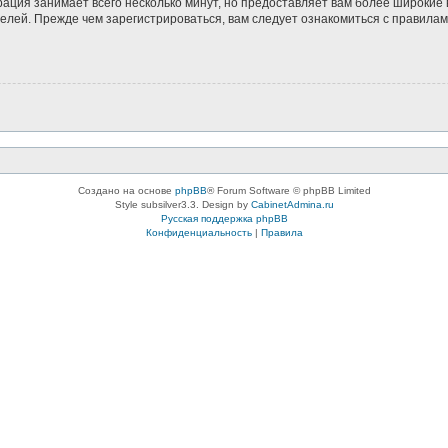
рация занимает всего несколько минут, но предоставляет вам более широки
лей. Прежде чем зарегистрироваться, вам следует ознакомиться с правилам
Создано на основе
phpBB
® Forum Software © phpBB Limited
Style subsilver3.3. Design by
CabinetAdmina.ru
Русская поддержка phpBB
Конфиденциальность
|
Правила