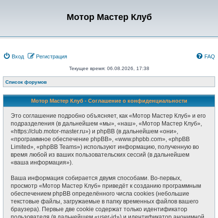
Мотор Мастер Клуб
Вход
Регистрация
FAQ
Текущее время: 06.08.2026, 17:38
Список форумов
Мотор Мастер Клуб - Соглашение о конфиденциальности
Это соглашение подробно объясняет, как «Мотор Мастер Клуб» и его
подразделения (в дальнейшем «мы», «наш», «Мотор Мастер Клуб»,
«https://club.motor-master.ru») и phpBB (в дальнейшем «они»,
«программное обеспечение phpBB», «www.phpbb.com», «phpBB
Limited», «phpBB Teams») используют информацию, полученную во
время любой из ваших пользовательских сессий (в дальнейшем
«ваша информация»).
Ваша информация собирается двумя способами. Во-первых,
просмотр «Мотор Мастер Клуб» приведёт к созданию программным
обеспечением phpBB определённого числа cookies (небольшие
текстовые файлы, загружаемые в папку временных файлов вашего
браузера). Первые две cookie содержат только идентификатор
пользователя (в дальнейшем «user-id») и идентификатор анонимной