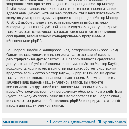
запрашиваемая при регистрации в конференции «Мотор Мастер
Клуб», кроме вашего имени пользователя, вашего пароля и вашего
адреса email, может быть как необходимой, так и необязательной ко
вводу, на усмотрение администрации конференции «Мотор Мастер
Клуб». В любом случае у вас есть возможность выбрать, какая
информация из вашей учётной записи будет общедоступна. Кроме
того, у вас есть возможность согласиться/отказаться от получения
сообщений, автоматически сгенерированных программным
обеспечением phpBB.
Ваш пароль надёжно зашифрован (односторонним хэшированием).
Однако не рекомендуется использовать этот же самый пароль,
регистрируясь на других сайтах. Ваш пароль является средством
доступа к вашей учётной записи на форумах «Мотор Мастер Клуб»,
пожалуйста, храните его в тайне, ни при каких обстоятельствах ни
представители «Мотор Мастер Клуб», ни phpBB Limited, ни другое
третье лицо не вправе спрашивать ваш пароль. В случае, если вы
забудете ваш пароль к вашей учётной записи, вы сможете
воспользоваться функцией восстановления пароля «Забыли
пароль?», предусмотренной программным обеспечением phpBB. Вам
будет необходимо ввести ваше имя пользователя и ваш адрес email,
после чего программное обеспечение phpBB сгенерирует вам новый
пароль для вашей учётной записи.
Список форумов
Связаться с администрацией
Удалить cookies