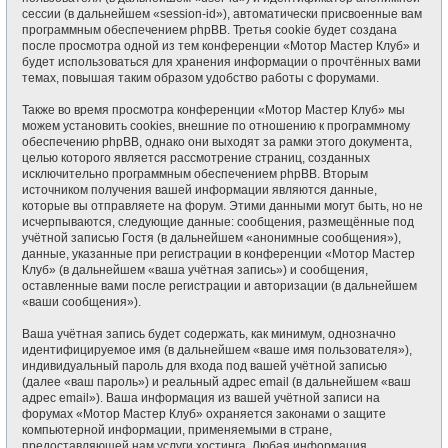
сессии (в дальнейшем «session-id»), автоматически присвоенные вам
программным обеспечением phpBB. Третья cookie будет создана
после просмотра одной из тем конференции «Мотор Мастер Клуб» и
будет использоваться для хранения информации о прочтённых вами
темах, повышая таким образом удобство работы с форумами.
Также во время просмотра конференции «Мотор Мастер Клуб» мы
можем установить cookies, внешние по отношению к программному
обеспечению phpBB, однако они выходят за рамки этого документа,
целью которого является рассмотрение страниц, созданных
исключительно программным обеспечением phpBB. Вторым
источником получения вашей информации являются данные,
которые вы отправляете на форум. Этими данными могут быть, но не
исчерпываются, следующие данные: сообщения, размещённые под
учётной записью Гостя (в дальнейшем «анонимные сообщения»),
данные, указанные при регистрации в конференции «Мотор Мастер
Клуб» (в дальнейшем «ваша учётная запись») и сообщения,
оставленные вами после регистрации и авторизации (в дальнейшем
«ваши сообщения»).
Ваша учётная запись будет содержать, как минимум, однозначно
идентифицируемое имя (в дальнейшем «ваше имя пользователя»),
индивидуальный пароль для входа под вашей учётной записью
(далее «ваш пароль») и реальный адрес email (в дальнейшем «ваш
адрес email»). Ваша информация из вашей учётной записи на
форумах «Мотор Мастер Клуб» охраняется законами о защите
компьютерной информации, применяемыми в стране,
предоставляющей нам услуги хостинга. Любая информация,