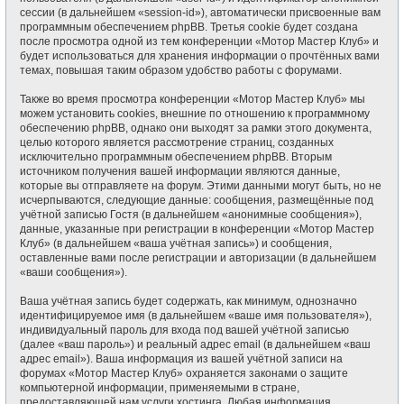
сессии (в дальнейшем «session-id»), автоматически присвоенные вам
программным обеспечением phpBB. Третья cookie будет создана
после просмотра одной из тем конференции «Мотор Мастер Клуб» и
будет использоваться для хранения информации о прочтённых вами
темах, повышая таким образом удобство работы с форумами.
Также во время просмотра конференции «Мотор Мастер Клуб» мы
можем установить cookies, внешние по отношению к программному
обеспечению phpBB, однако они выходят за рамки этого документа,
целью которого является рассмотрение страниц, созданных
исключительно программным обеспечением phpBB. Вторым
источником получения вашей информации являются данные,
которые вы отправляете на форум. Этими данными могут быть, но не
исчерпываются, следующие данные: сообщения, размещённые под
учётной записью Гостя (в дальнейшем «анонимные сообщения»),
данные, указанные при регистрации в конференции «Мотор Мастер
Клуб» (в дальнейшем «ваша учётная запись») и сообщения,
оставленные вами после регистрации и авторизации (в дальнейшем
«ваши сообщения»).
Ваша учётная запись будет содержать, как минимум, однозначно
идентифицируемое имя (в дальнейшем «ваше имя пользователя»),
индивидуальный пароль для входа под вашей учётной записью
(далее «ваш пароль») и реальный адрес email (в дальнейшем «ваш
адрес email»). Ваша информация из вашей учётной записи на
форумах «Мотор Мастер Клуб» охраняется законами о защите
компьютерной информации, применяемыми в стране,
предоставляющей нам услуги хостинга. Любая информация,