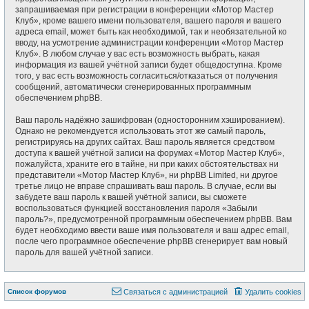
запрашиваемая при регистрации в конференции «Мотор Мастер
Клуб», кроме вашего имени пользователя, вашего пароля и вашего
адреса email, может быть как необходимой, так и необязательной ко
вводу, на усмотрение администрации конференции «Мотор Мастер
Клуб». В любом случае у вас есть возможность выбрать, какая
информация из вашей учётной записи будет общедоступна. Кроме
того, у вас есть возможность согласиться/отказаться от получения
сообщений, автоматически сгенерированных программным
обеспечением phpBB.
Ваш пароль надёжно зашифрован (односторонним хэшированием).
Однако не рекомендуется использовать этот же самый пароль,
регистрируясь на других сайтах. Ваш пароль является средством
доступа к вашей учётной записи на форумах «Мотор Мастер Клуб»,
пожалуйста, храните его в тайне, ни при каких обстоятельствах ни
представители «Мотор Мастер Клуб», ни phpBB Limited, ни другое
третье лицо не вправе спрашивать ваш пароль. В случае, если вы
забудете ваш пароль к вашей учётной записи, вы сможете
воспользоваться функцией восстановления пароля «Забыли
пароль?», предусмотренной программным обеспечением phpBB. Вам
будет необходимо ввести ваше имя пользователя и ваш адрес email,
после чего программное обеспечение phpBB сгенерирует вам новый
пароль для вашей учётной записи.
Список форумов
Связаться с администрацией
Удалить cookies