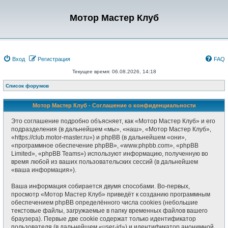
Мотор Мастер Клуб
Вход
Регистрация
FAQ
Текущее время: 06.08.2026, 14:18
Список форумов
Мотор Мастер Клуб - Соглашение о конфиденциальности
Это соглашение подробно объясняет, как «Мотор Мастер Клуб» и его
подразделения (в дальнейшем «мы», «наш», «Мотор Мастер Клуб»,
«https://club.motor-master.ru») и phpBB (в дальнейшем «они»,
«программное обеспечение phpBB», «www.phpbb.com», «phpBB
Limited», «phpBB Teams») используют информацию, полученную во
время любой из ваших пользовательских сессий (в дальнейшем
«ваша информация»).
Ваша информация собирается двумя способами. Во-первых,
просмотр «Мотор Мастер Клуб» приведёт к созданию программным
обеспечением phpBB определённого числа cookies (небольшие
текстовые файлы, загружаемые в папку временных файлов вашего
браузера). Первые две cookie содержат только идентификатор
пользователя (в дальнейшем «user-id») и идентификатор анонимной