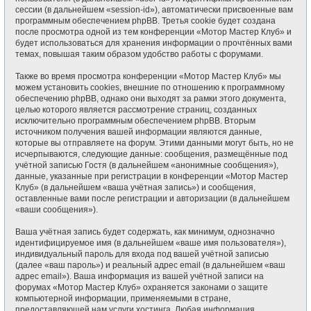
сессии (в дальнейшем «session-id»), автоматически присвоенные вам
программным обеспечением phpBB. Третья cookie будет создана
после просмотра одной из тем конференции «Мотор Мастер Клуб» и
будет использоваться для хранения информации о прочтённых вами
темах, повышая таким образом удобство работы с форумами.
Также во время просмотра конференции «Мотор Мастер Клуб» мы
можем установить cookies, внешние по отношению к программному
обеспечению phpBB, однако они выходят за рамки этого документа,
целью которого является рассмотрение страниц, созданных
исключительно программным обеспечением phpBB. Вторым
источником получения вашей информации являются данные,
которые вы отправляете на форум. Этими данными могут быть, но не
исчерпываются, следующие данные: сообщения, размещённые под
учётной записью Гостя (в дальнейшем «анонимные сообщения»),
данные, указанные при регистрации в конференции «Мотор Мастер
Клуб» (в дальнейшем «ваша учётная запись») и сообщения,
оставленные вами после регистрации и авторизации (в дальнейшем
«ваши сообщения»).
Ваша учётная запись будет содержать, как минимум, однозначно
идентифицируемое имя (в дальнейшем «ваше имя пользователя»),
индивидуальный пароль для входа под вашей учётной записью
(далее «ваш пароль») и реальный адрес email (в дальнейшем «ваш
адрес email»). Ваша информация из вашей учётной записи на
форумах «Мотор Мастер Клуб» охраняется законами о защите
компьютерной информации, применяемыми в стране,
предоставляющей нам услуги хостинга. Любая информация,