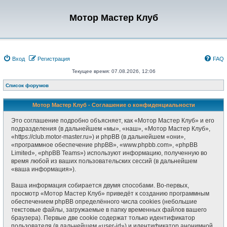
Мотор Мастер Клуб
Вход
Регистрация
FAQ
Текущее время: 07.08.2026, 12:06
Список форумов
Мотор Мастер Клуб - Соглашение о конфиденциальности
Это соглашение подробно объясняет, как «Мотор Мастер Клуб» и его
подразделения (в дальнейшем «мы», «наш», «Мотор Мастер Клуб»,
«https://club.motor-master.ru») и phpBB (в дальнейшем «они»,
«программное обеспечение phpBB», «www.phpbb.com», «phpBB
Limited», «phpBB Teams») используют информацию, полученную во
время любой из ваших пользовательских сессий (в дальнейшем
«ваша информация»).
Ваша информация собирается двумя способами. Во-первых,
просмотр «Мотор Мастер Клуб» приведёт к созданию программным
обеспечением phpBB определённого числа cookies (небольшие
текстовые файлы, загружаемые в папку временных файлов вашего
браузера). Первые две cookie содержат только идентификатор
пользователя (в дальнейшем «user-id») и идентификатор анонимной