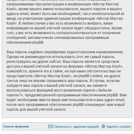
запрашиваемая при регистрации в конференции «Мотор Мастер
Клуб», кроме вашего имени пользователя, вашего пароля и вашего
адреса email, может быть как необходимой, так и необязательной ко
вводу, на усмотрение администрации конференции «Мотор Мастер
Клуб». В любом случае у вас есть возможность выбрать, какая
информация из вашей учётной записи будет общедоступна. Кроме
того, у вас есть возможность согласиться/отказаться от получения
сообщений, автоматически сгенерированных программным
обеспечением phpBB.
Ваш пароль надёжно зашифрован (односторонним хэшированием).
Однако не рекомендуется использовать этот же самый пароль,
регистрируясь на других сайтах. Ваш пароль является средством
доступа к вашей учётной записи на форумах «Мотор Мастер Клуб»,
пожалуйста, храните его в тайне, ни при каких обстоятельствах ни
представители «Мотор Мастер Клуб», ни phpBB Limited, ни другое
третье лицо не вправе спрашивать ваш пароль. В случае, если вы
забудете ваш пароль к вашей учётной записи, вы сможете
воспользоваться функцией восстановления пароля «Забыли
пароль?», предусмотренной программным обеспечением phpBB. Вам
будет необходимо ввести ваше имя пользователя и ваш адрес email,
после чего программное обеспечение phpBB сгенерирует вам новый
пароль для вашей учётной записи.
Список форумов
Связаться с администрацией
Удалить cookies